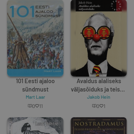
101 Eesti ajaloo
Avaldus alaliseks
sündmust
väljasõiduks ja teised
Mart Laar
müüdid Saksa
Jakob Hein
Demokraatlikust
0
11
0
1
Vabariigist