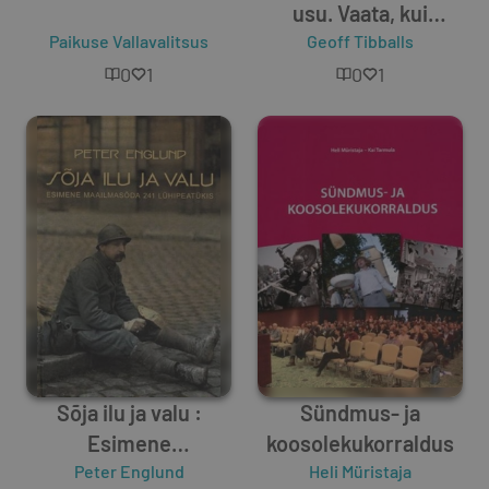
usu. Vaata, kui
Paikuse Vallavalitsus
Geoff Tibballs
julged!
0
1
0
1
Sõja ilu ja valu :
Sündmus- ja
Esimene
koosolekukorraldus
maailmasõda 241
Peter Englund
Heli Müristaja