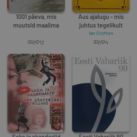
1001 päeva, mis
Aus ajalugu - mis
muutsid maailma
juhtus tegelikult
Unknown Author
Ian Crofton
0
12
0
4
Seks ja skandaalid
Eesti Vabariik 90