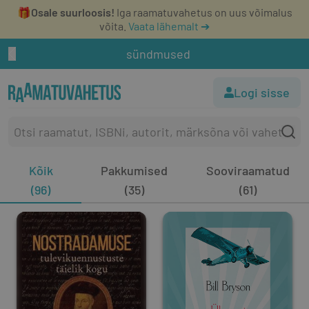
🎁
Osale suurloosis!
Iga raamatuvahetus on uus võimalus
võita.
Vaata lähemalt ➔
sündmused
Logi sisse
Kõik
Pakkumised
Sooviraamatud
(96)
(35)
(61)