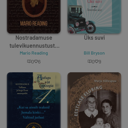
Nostradamuse
Üks suvi
tulevikuennustuste
täielik kogu
Mario Reading
Bill Bryson
0
6
0
9