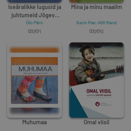
Iseäralikke lugusid ja
Mina ja minu maailm
juhtumeid Jõgeva
vanemas ajaloos
Ülo Pärn
Karin Pae
,
Hilli Rand
(1876-1946).
0
1
0
0
Mälestuste Jõgeva 4
Muhumaa
Omal viisil