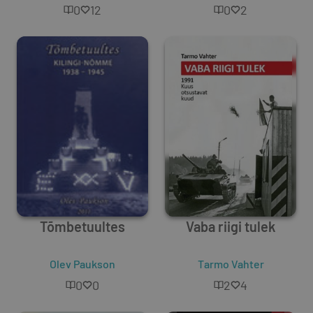
lühipeatükis
0
12
0
2
Tõmbetuultes
Vaba riigi tulek
Olev Paukson
Tarmo Vahter
0
0
2
4