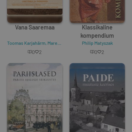
Vana Saaremaa
Klassikaline
kompendium
Toomas Karjahärm
,
Maret Soorsk
Philip Matyszak
0
2
0
2