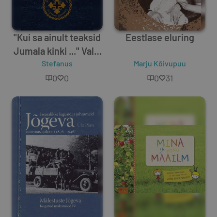
"Kui sa ainult teaksid
Eestlase eluring
Jumala kinki ..." Valik
Stefanus
jutlusi
Marju Kõivupuu
0
0
0
31