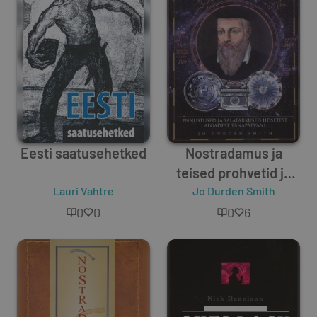
Eesti saatusehetked
Nostradamus ja
teised prohvetid ja
Lauri Vahtre
Jo Durden Smith
ennustajad
0
0
0
6