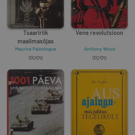
Tsaaririik
Vene revolutsioon
maailmasõjas
Maurice Paléologue
Anthony Wood
0
8
2
5