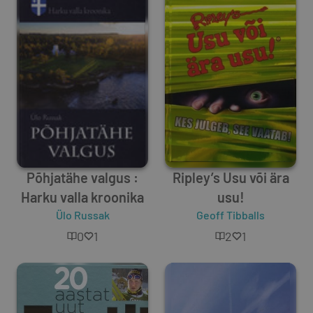
Põhjatähe valgus :
Ripley’s Usu või ära
Harku valla kroonika
usu!
Ülo Russak
Geoff Tibballs
0
1
2
1