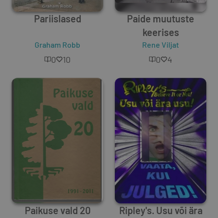
Pariislased
Paide muutuste
keerises
Graham Robb
Rene Viljat
0
10
0
4
Paikuse vald 20
Ripley's. Usu või ära