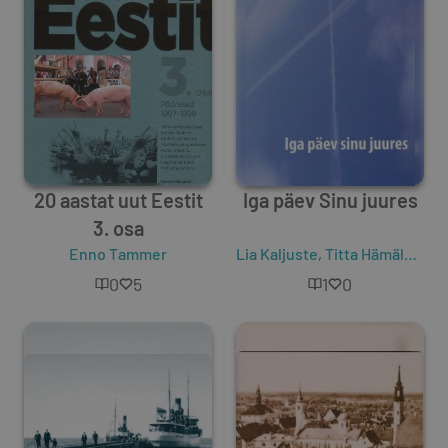
20 aastat uut Eestit
Iga päev Sinu juures
3. osa
Enno Tammer
Lia Kaljuste
,
Titta Hämäläinen
0
5
1
0