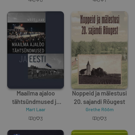
Maailma ajaloo
Noppeid ja mälestusi
tähtsündmused ja
20. sajandi Rõugest
Mart Laar
Eesti
Grethe Rõõm
0
3
0
3