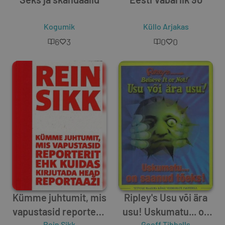
Kogumik
Küllo Arjakas
6
3
0
0
Kümme juhtumit, mis
Ripley's Usu või ära
vapustasid reporterit
usu! Uskumatu... on
Rein Sikk
Geoff Tibballs