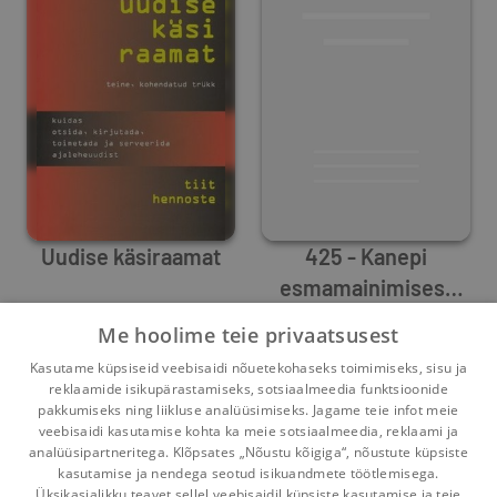
Uudise käsiraamat
425 - Kanepi
esmamainimisest
Tiit Hennoste
Kanapieza külana.
Milvi Hirvlaane
Me hoolime teie privaatsusest
Kanepi kihelkonna
0
25
0
0
Kasutame küpsiseid veebisaidi nõuetekohaseks toimimiseks, sisu ja
kultuuriloolised
reklaamide isikupärastamiseks, sotsiaalmeedia funktsioonide
1
2
kalendrid 2007 ja
pakkumiseks ning liikluse analüüsimiseks. Jagame teie infot meie
veebisaidi kasutamise kohta ka meie sotsiaalmeedia, reklaami ja
2008
analüüsipartneritega. Klõpsates „Nõustu kõigiga“, nõustute küpsiste
kasutamise ja nendega seotud isikuandmete töötlemisega.
Pealehele
Ostukorv
Sõnumid
Teated
Konto
Üksikasjalikku teavet sellel veebisaidil küpsiste kasutamise ja teie