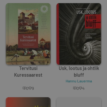
Tervitusi
Usk, lootus ja ohtlik
Kuressaarest
bluff
Unknown Author
Hannu Lauerma
0
9
0
4