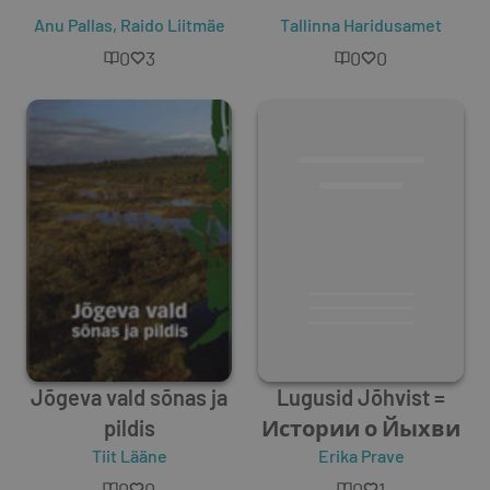
Anu Pallas
,
Raido Liitmäe
Tallinna Haridusamet
0
3
0
0
Jõgeva vald sõnas ja
Lugusid Jõhvist =
pildis
Истории о Йыхви
Tiit Lääne
Erika Prave
0
0
0
1