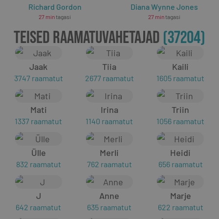
Richard Gordon
Diana Wynne Jones
27 min
tagasi
27 min
tagasi
TEISED RAAMATUVAHETAJAD
(
37204
)
Jaak
Tiia
Kaili
3747 raamatut
2677 raamatut
1605 raamatut
Mati
Irina
Triin
1337 raamatut
1140 raamatut
1056 raamatut
Ülle
Merli
Heidi
832 raamatut
762 raamatut
656 raamatut
J
Anne
Marje
642 raamatut
635 raamatut
622 raamatut