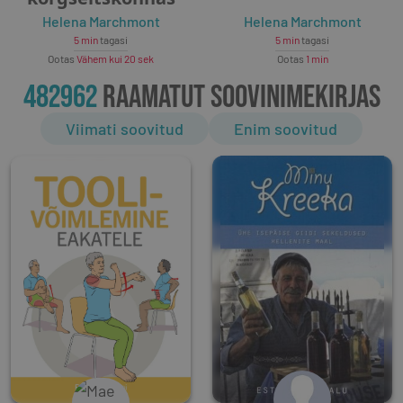
Helena Marchmont
Helena Marchmont
5 min
tagasi
5 min
tagasi
Ootas
Vähem kui 20 sek
Ootas
1 min
482962
RAAMATUT SOOVINIMEKIRJAS
Viimati soovitud
Enim soovitud