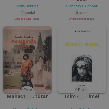
Uldis Bērziņš
Flannery O'Connor
0
punkti
0
punkti
Umbes 8 tundi
tagasi
Umbes 8 tundi
tagasi
Maharadža tütar
Inimese nimel