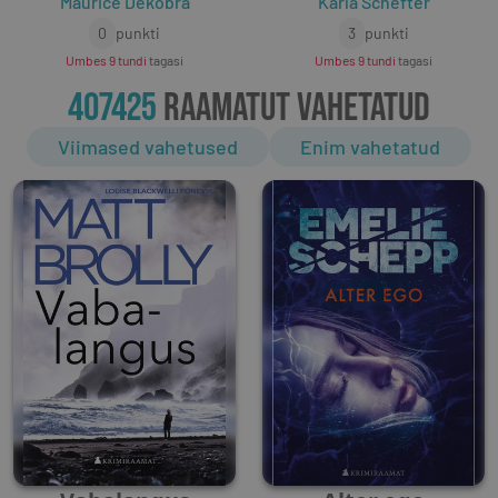
Maurice Dekobra
Karla Schefter
0
punkti
3
punkti
Umbes 9 tundi
tagasi
Umbes 9 tundi
tagasi
407425
RAAMATUT VAHETATUD
Viimased vahetused
Enim vahetatud