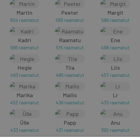
Martin
Peeter
Margit
604 raamatut
589 raamatut
586 raamatut
Kadri
Raamatu
Ene
565 raamatut
515 raamatut
498 raamatut
Hegle
Tiia
Liis
493 raamatut
485 raamatut
457 raamatut
Marika
Mailis
Lr
452 raamatut
438 raamatut
433 raamatut
Ülle
Papp
Anu
433 raamatut
431 raamatut
392 raamatut