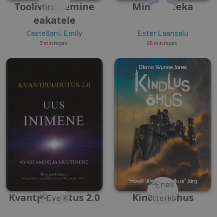
Toolivõimlemine
Minu Kreeka
eakatele
Castellani, Emily
Ester Laansalu
3 min
tagasi
26 min
tagasi
Kvantpuudutus 2.0
Kindlus õhus