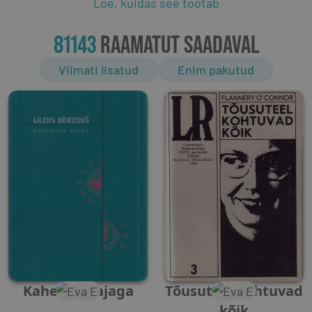
Loe, kuidas see töötab
81143
RAAMATUT SAADAVAL
Viimati lisatud
Enim pakutud
Kahekõne ajaga
Tõusuteel kohtuvad
kõik