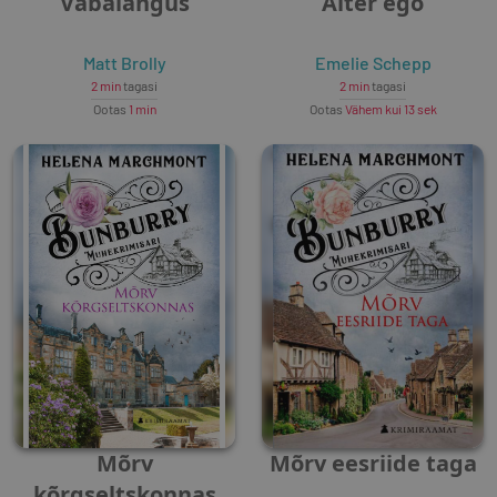
Vabalangus
Alter ego
Matt Brolly
Emelie Schepp
2 min
tagasi
2 min
tagasi
Ootas
1 min
Ootas
Vähem kui 13 sek
Mõrv
Mõrv eesriide taga
kõrgseltskonnas