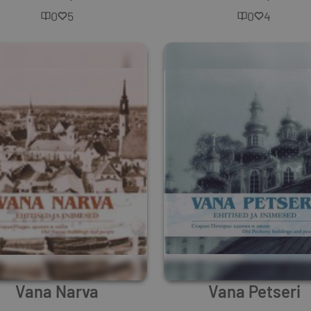
0
5
0
4
Vana Narva
Vana Petseri