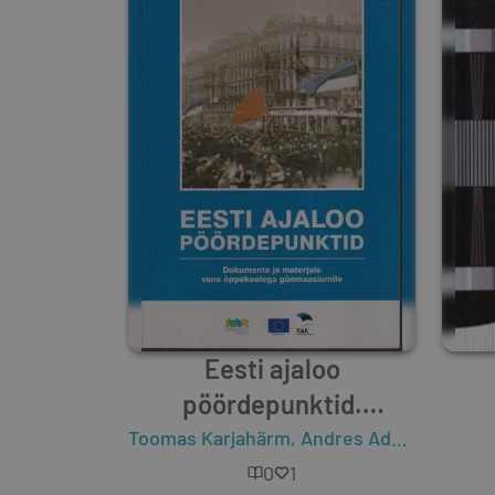
Eesti ajaloo
pöördepunktid.
Dokumente ja materjale
Toomas Karjahärm
,
Andres Adamson
vene õppekeelega
0
1