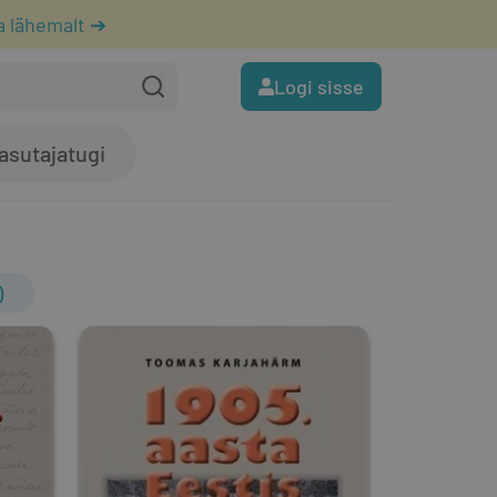
a lähemalt ➔
Logi sisse
asutajatugi
)