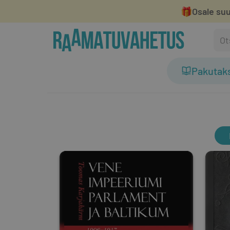
🎁
Osale suu
Pakutak