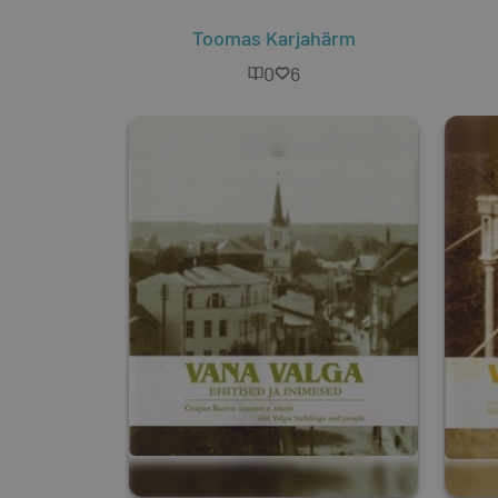
Toomas Karjahärm
0
6