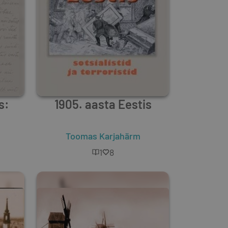
s:
1905. aasta Eestis
Toomas Karjahärm
1
8