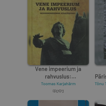
Vene impeerium ja
rahvuslus:
Päri
moderniseerimise
Toomas Karjahärm
Tõnu 
strateegiad
0
3