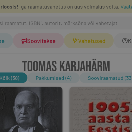
rloosis!
Iga raamatuvahetus on uus võimalus võita.
Vaat
se
Soovitakse
Vahetused
K
TOOMAS KARJAHÄRM
Kõik (38)
Pakkumised (4)
Sooviraamatud (33