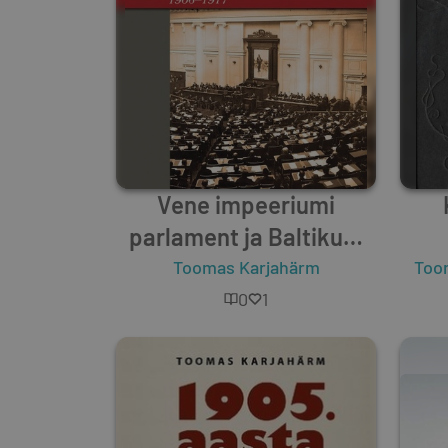
Vene impeeriumi
parlament ja Baltikum
1906–1917
Toomas Karjahärm
Too
0
1