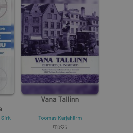
Vana Tallinn
a
 Sirk
Toomas Karjahärm
0
5