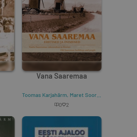
Vana Saaremaa
Toomas Karjahärm
,
Maret Soorsk
0
2