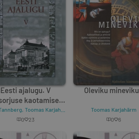
Eesti ajalugu. V
Oleviku minevik
sorjuse kaotamisest
Vabadussõjani
Tannberg
,
Toomas Karjahärm
,
Sulev Vahtre
Toomas Karjahärm
,
Lea Leppik
,
0
23
0
6