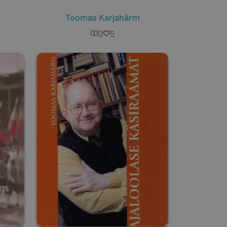
Toomas Karjahärm
0
5