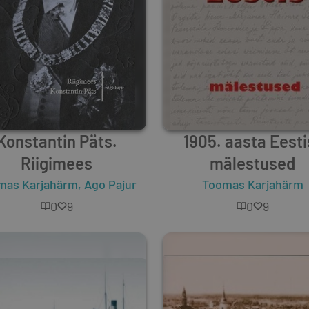
Konstantin Päts.
1905. aasta Eesti
Riigimees
mälestused
mas Karjahärm
,
Ago Pajur
Toomas Karjahärm
0
9
0
9