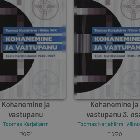
Kohanemine ja
Kohanemine ja
vastupanu
vastupanu 3. os
Toomas Karjahärm
Toomas Karjahärm
,
Väino
0
1
0
0