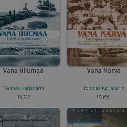
Vana Hiiumaa
Vana Narva
Toomas Karjahärm
Toomas Karjahärm
0
7
0
5