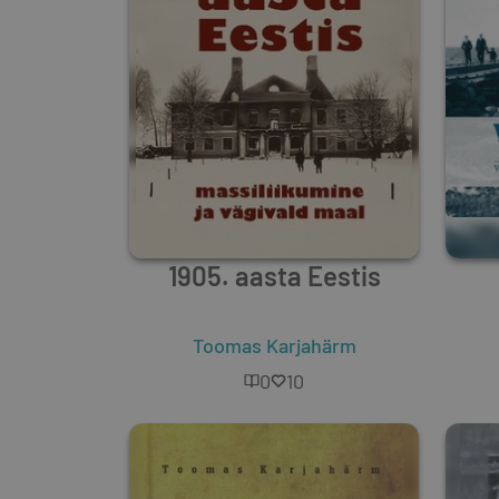
1905. aasta Eestis
Toomas Karjahärm
0
10