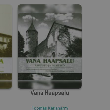
Vana Haapsalu
Toomas Karjahärm