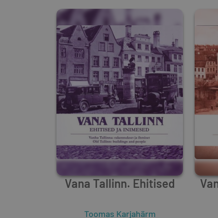
gümnaasiumile.
Vana Tallinn. Ehitised
Van
Toomas Karjahärm