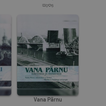
0
6
Vana Pärnu