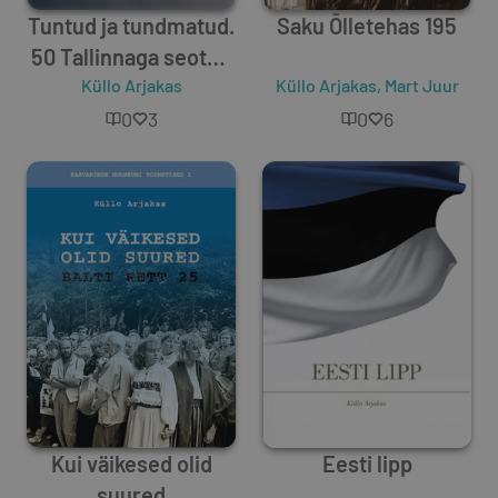
Tuntud ja tundmatud.
Saku Õlletehas 195
50 Tallinnaga seotud
isikut läbi ajaloo
Küllo Arjakas
Küllo Arjakas
,
Mart Juur
0
3
0
6
Kui väikesed olid
Eesti lipp
suured