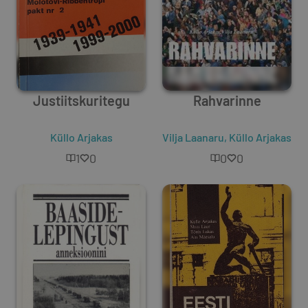
Justiitskuritegu
Rahvarinne
Küllo Arjakas
Vilja Laanaru
,
Küllo Arjakas
1
0
0
0