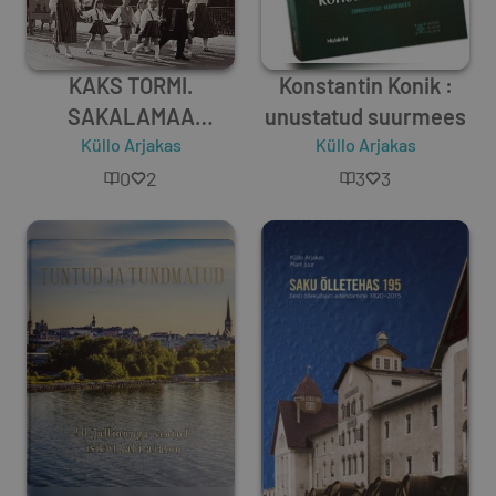
KAKS TORMI.
Konstantin Konik :
SAKALAMAA
unustatud suurmees
RAHVARINNE.
Küllo Arjakas
Küllo Arjakas
VILJANDIMAA
0
2
3
3
AASTATEL 1987–1992