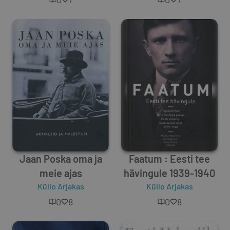
Jaan Poska oma ja
Faatum : Eesti tee
meie ajas
hävingule 1939-1940
Küllo Arjakas
Küllo Arjakas
0
8
0
8