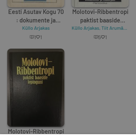
Eesti Asutav Kogu 70
Molotovi-Ribbentropi
: dokumente ja
paktist baaside
materjale/ Eesti
Küllo Arjakas
Küllo Arjakas
lepinguni
,
Tiit Arumäe
,
Rei
Muinsuskaitse Selts
1
1
5
1
Molotovi-Ribbentropi