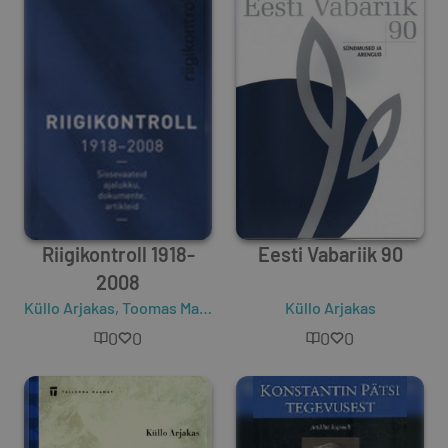
Riigikontroll 1918-
Eesti Vabariik 90
2008
Küllo Arjakas
,
Toomas Mattson
Küllo Arjakas
0
0
0
0