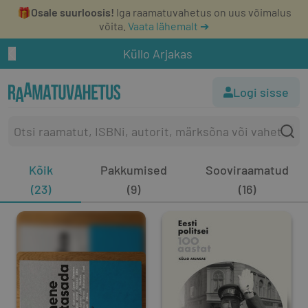
🎁
Osale suurloosis!
Iga raamatuvahetus on uus võimalus
võita.
Vaata lähemalt ➔
Küllo Arjakas
Logi sisse
Kõik
Pakkumised
Sooviraamatud
(23)
(9)
(16)