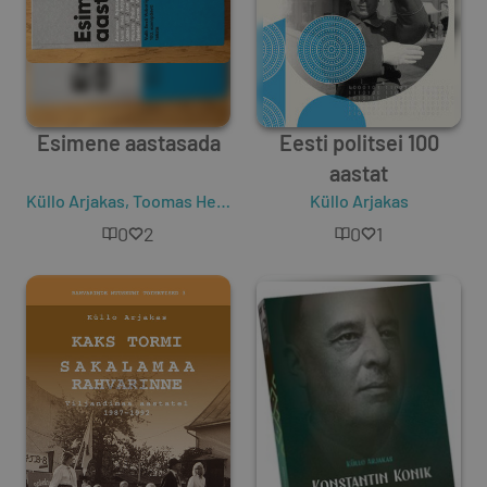
Esimene aastasada
Eesti politsei 100
aastat
Küllo Arjakas
,
Toomas Hendrik Ilves
,
Jaanus Rohumaa
Küllo Arjakas
,
Merle
0
2
0
1