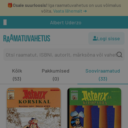
🎁
Osale suurloosis!
Iga raamatuvahetus on uus võimalus
võita.
Vaata lähemalt ➔
Albert Uderzo
Logi sisse
Kõik
Pakkumised
Sooviraamatud
(53)
(0)
(33)