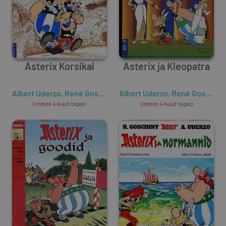
Asterix Korsikal
Asterix ja Kleopatra
Albert Uderzo
,
René Goscinny
Albert Uderzo
,
René Goscinny
Umbes 4 kuud
tagasi
Umbes 4 kuud
tagasi