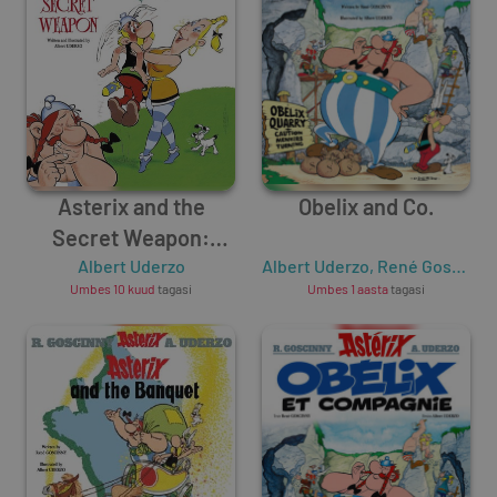
Asterix and the
Obelix and Co.
Secret Weapon:
Album #29 (Asterix
Albert Uderzo
Albert Uderzo
,
René Goscinny
Umbes 10 kuud
tagasi
Umbes 1 aasta
tagasi
Adventure)