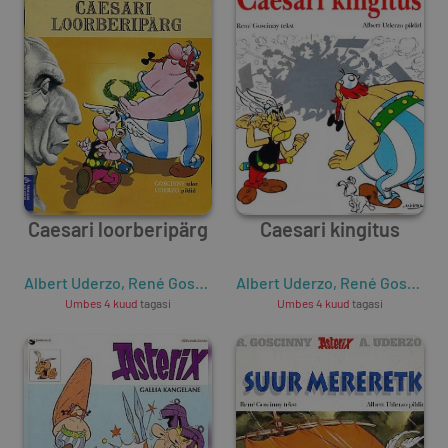
Caesari loorberipärg
Caesari kingitus
Albert Uderzo
,
René Goscinny
Albert Uderzo
,
René Goscinny
Umbes 4 kuud
tagasi
Umbes 4 kuud
tagasi