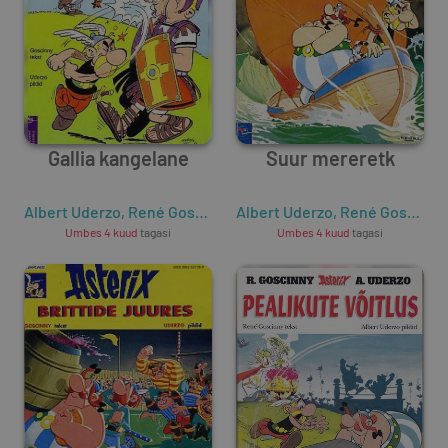
Gallia kangelane
Suur mereretk
Albert Uderzo
,
René Goscinny
Albert Uderzo
,
René Goscinny
Umbes 4 kuud
tagasi
Umbes 4 kuud
tagasi