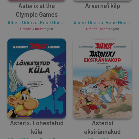
Asterix at the
Arverne'i kilp
Olympic Games
Albert Uderzo
,
René Goscinny
Albert Uderzo
,
René Goscinny
Umbes 4 kuud
tagasi
Umbes 1 aasta
tagasi
Asterix. Lõhestatud
Asterixi
küla
eksirännakud