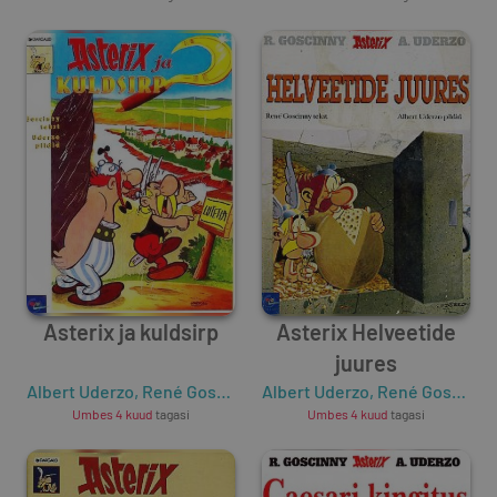
Asterix ja kuldsirp
Asterix Helveetide
juures
Albert Uderzo
,
René Goscinny
Albert Uderzo
,
René Goscinny
Umbes 4 kuud
tagasi
Umbes 4 kuud
tagasi