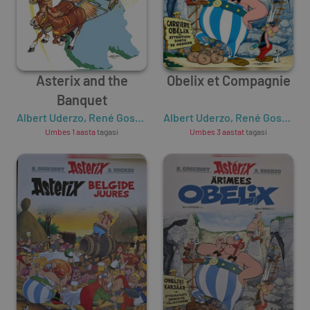
Asterix and the
Obelix et Compagnie
Banquet
Albert Uderzo
,
René Goscinny
Albert Uderzo
,
René Goscinny
Umbes 1 aasta
tagasi
Umbes 3 aastat
tagasi