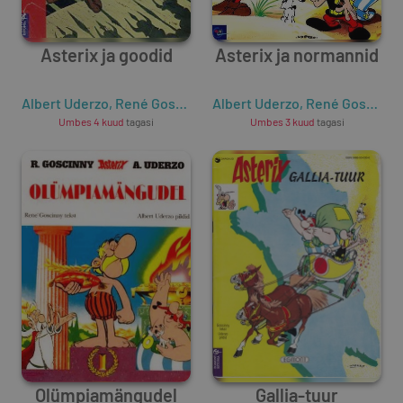
Asterix ja goodid
Asterix ja normannid
Albert Uderzo
,
René Goscinny
Albert Uderzo
,
René Goscinny
Umbes 4 kuud
tagasi
Umbes 3 kuud
tagasi
Olümpiamängudel
Gallia-tuur