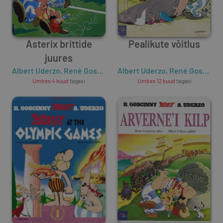
Asterix brittide
Pealikute võitlus
juures
Albert Uderzo
,
René Goscinny
Albert Uderzo
,
René Goscinny
Umbes 4 kuud
tagasi
Umbes 12 kuud
tagasi