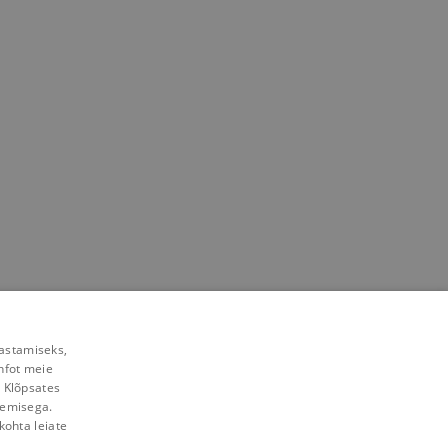
rastamiseks,
nfot meie
. Klõpsates
lemisega.
kohta leiate