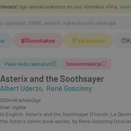
rloosis!
Iga raamatuvahetus on uus võimalus võita.
Vaat
se
Soovitakse
Vahetused
K
Paku seda raamatut
Soovinimekirja
Asterix and the Soothsayer
Albert Uderzo
René Goscinny
2004
48 lehekülge
Keel: inglise
In English. Asterix and the Soothsayer (French: Le Devin,
the Asterix comic book series, by René Goscinny (stories)