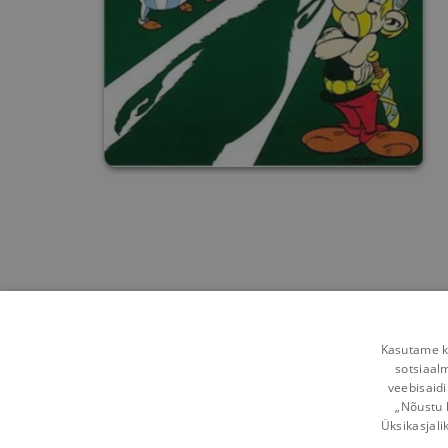
Kasutame kü
sotsiaal
veebisaidi
„Nõustu 
Üksikasjali