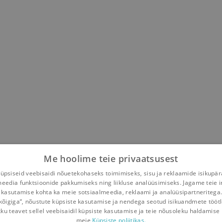
Me hoolime teie privaatsusest
psiseid veebisaidi nõuetekohaseks toimimiseks, sisu ja reklaamide isikupä
meedia funktsioonide pakkumiseks ning liikluse analüüsimiseks. Jagame teie i
 kasutamise kohta ka meie sotsiaalmeedia, reklaami ja analüüsipartneritega
kõigiga“, nõustute küpsiste kasutamise ja nendega seotud isikuandmete tööt
kku teavet sellel veebisaidil küpsiste kasutamise ja teie nõusoleku haldamise 
meie
Küpsiste poliitikas.