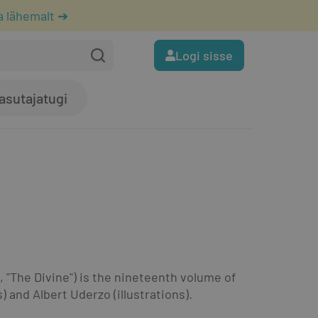
a lähemalt ➔
Logi sisse
asutajatugi
 "The Divine") is the nineteenth volume of 
 and Albert Uderzo (illustrations).