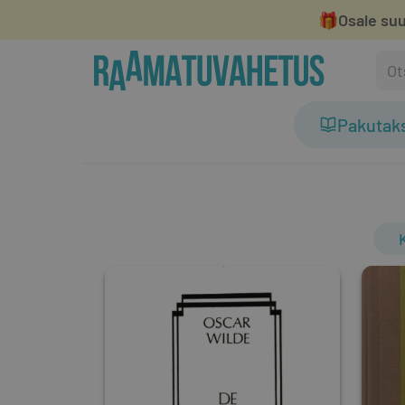
🎁
Osale suu
Pakutak