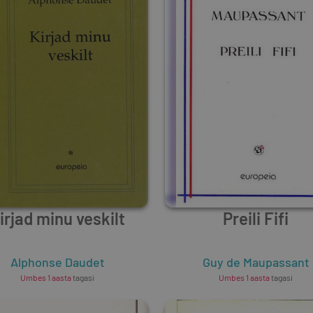
irjad minu veskilt
Preili Fifi
Alphonse Daudet
Guy de Maupassant
Umbes 1 aasta
tagasi
Umbes 1 aasta
tagasi