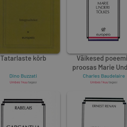
Tatarlaste kõrb
Väikesed poeem
proosas Marie Und
tõlkes
Dino Buzzati
Charles Baudelaire
Umbes 1 kuu
tagasi
Umbes 1 kuu
tagasi