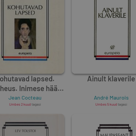
ohutavad lapsed.
Ainult klaverile
heus. Inimese hääl.
Kirjutusmasin
Jean Cocteau
André Maurois
Umbes 2 kuud
tagasi
Umbes 5 kuud
tagasi