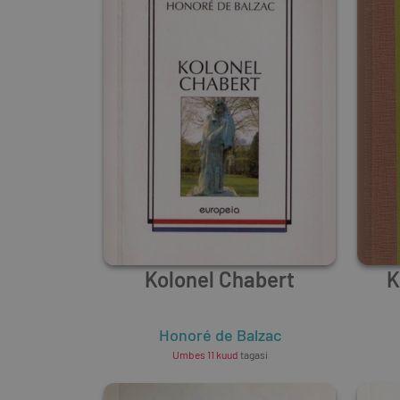
Kolonel Chabert
K
Honoré de Balzac
Umbes 11 kuud
tagasi