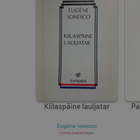
Kiilaspäine lauljatar
Pa
Eugène Ionesco
Umbes 2 aastat
tagasi