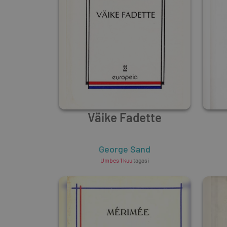
Väike Fadette
George Sand
Umbes 1 kuu
tagasi