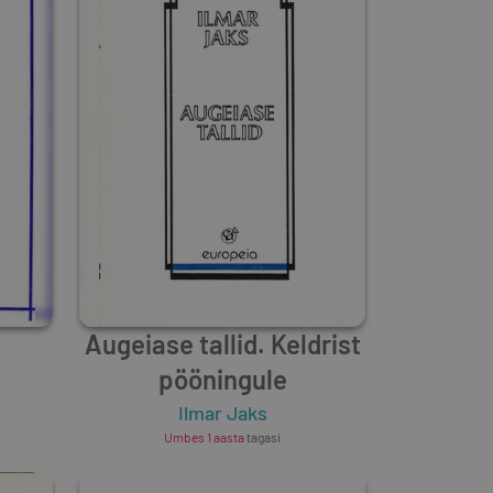
Augeiase tallid. Keldrist
pööningule
Ilmar Jaks
Umbes 1 aasta
tagasi