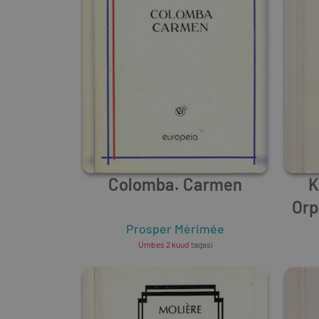
Colomba. Carmen
K
Orp
Prosper Mérimée
Umbes 2 kuud
tagasi