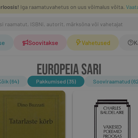
rloosis!
Iga raamatuvahetus on uus võimalus võita.
Vaat
se
Soovitakse
Vahetused
K
EUROPEIA SARI
Kõik (64)
Pakkumised (35)
Sooviraamatud (62