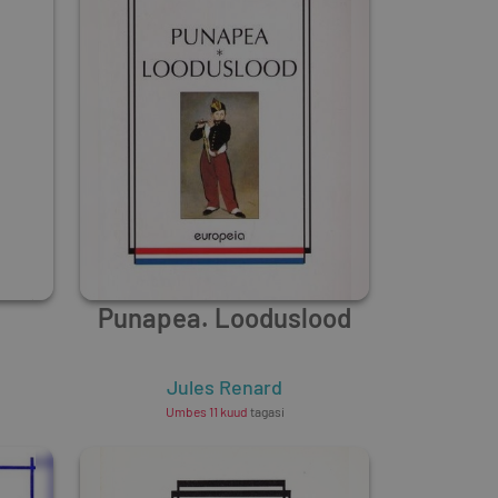
Punapea. Looduslood
Jules Renard
Umbes 11 kuud
tagasi