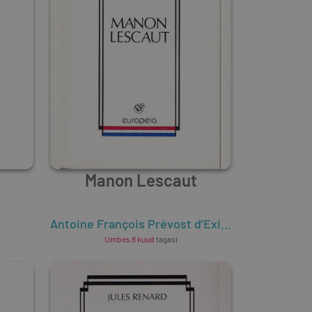
Manon Lescaut
Antoine François Prévost d'Exiles
,
Abbé Prévos
Umbes 8 kuud
tagasi