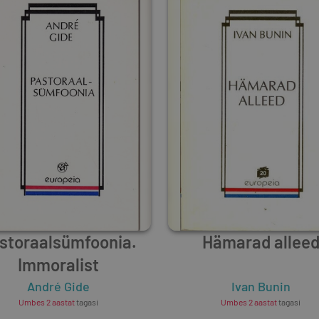
storaalsümfoonia.
Hämarad allee
Immoralist
André Gide
Ivan Bunin
Umbes 2 aastat
tagasi
Umbes 2 aastat
tagasi