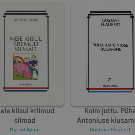
eie kiisul kriimud
Kolm juttu. Püh
silmad
Antoniuse kiusam
Marcel Aymé
Gustave Flaubert