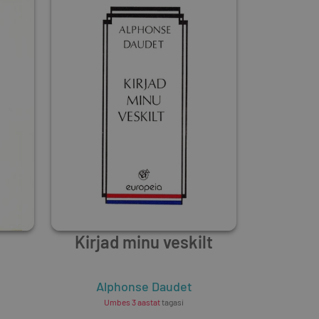
d
Kirjad minu veskilt
Alphonse Daudet
Umbes 3 aastat
tagasi