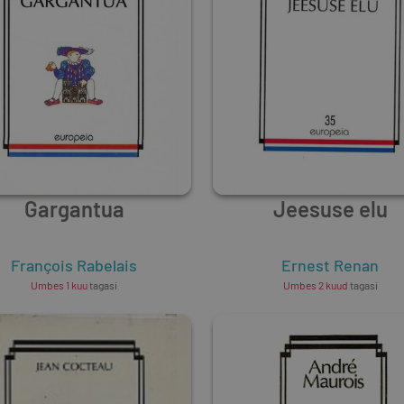
Gargantua
Jeesuse elu
François Rabelais
Ernest Renan
Umbes 1 kuu
tagasi
Umbes 2 kuud
tagasi