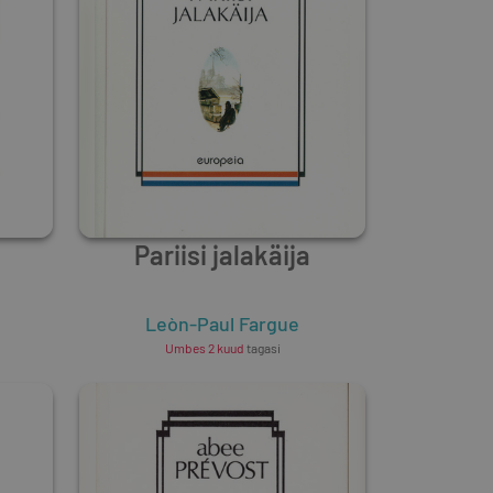
Pariisi jalakäija
Leòn-Paul Fargue
Umbes 2 kuud
tagasi