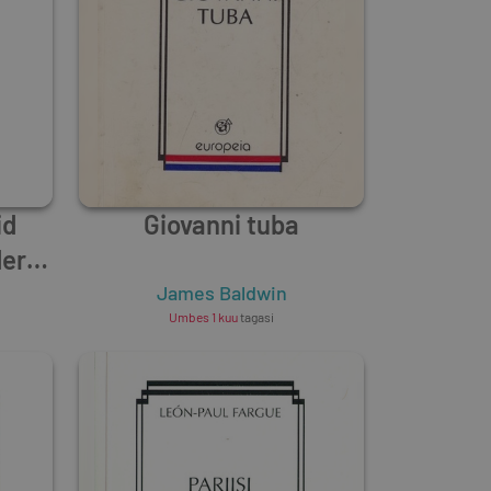
id
Giovanni tuba
eri
James Baldwin
Umbes 1 kuu
tagasi