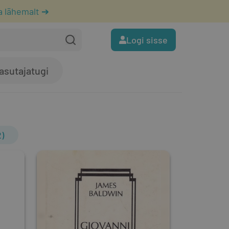
a lähemalt ➔
Logi sisse
asutajatugi
)