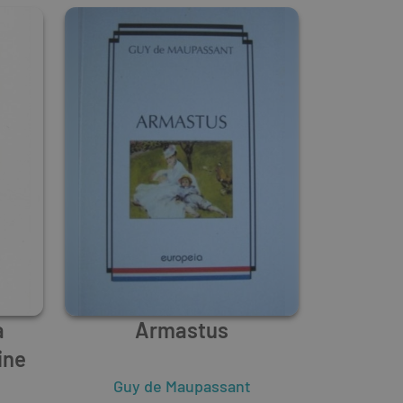
a
Armastus
ine
Guy de Maupassant