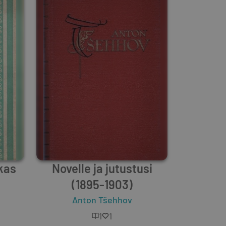
akas
Novelle ja jutustusi
(1895-1903)
Anton Tšehhov
1
1