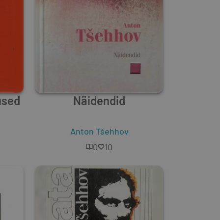
used
Näidendid
Anton Tšehhov
0
10