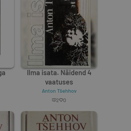
ga
Ilma isata. Näidend 4
vaatuses
Anton Tšehhov
2
0