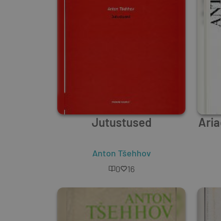
Jutustused
Aria
arm
Anton Tšehhov
0
16