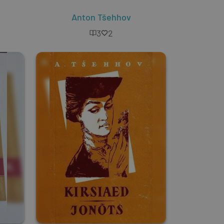
Anton Tšehhov
3
2