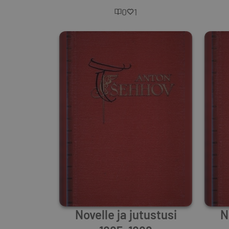
0
1
Novelle ja jutustusi
N