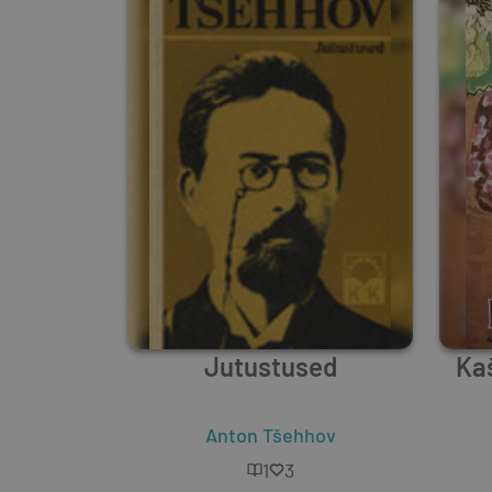
Jutustused
Kaš
Anton Tšehhov
1
3