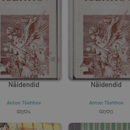
Näidendid
Näidendid
Anton Tšehhov
Anton Tšehhov
0
4
0
0