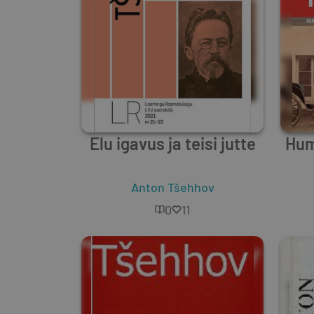
Elu igavus ja teisi jutte
Hum
Anton Tšehhov
0
11