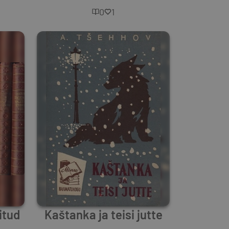
0
1
itud
Kaštanka ja teisi jutte