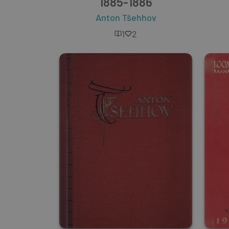
1885-1886
Anton Tšehhov
1
2