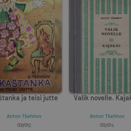
tanka ja teisi jutte
Valik novelle. Kaj
Anton Tšehhov
Anton Tšehhov
8
0
0
4