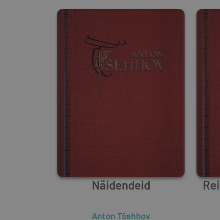
Näidendeid
Rei
Anton Tšehhov