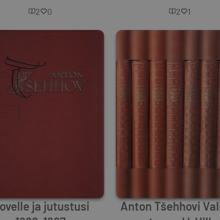
2
0
2
1
ovelle ja jutustusi
Anton Tšehhovi Val