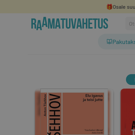
🎁
Osale suu
Pakutak