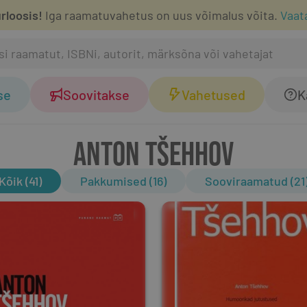
rloosis!
Iga raamatuvahetus on uus võimalus võita.
Vaat
se
Soovitakse
Vahetused
K
ANTON TŠEHHOV
Kõik (41)
Pakkumised (16)
Sooviraamatud (21