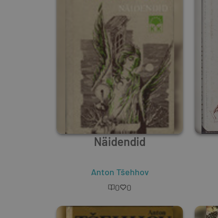
Näidendid
Anton Tšehhov
0
0