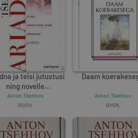
dna ja teisi jutustusi
Daam koerakese
ning novelle
astusest ja abielust
Anton Tšehhov
Anton Tšehhov
0
4
1
5