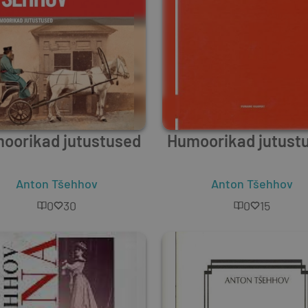
oorikad jutustused
Humoorikad jutust
Anton Tšehhov
Anton Tšehhov
0
30
0
15