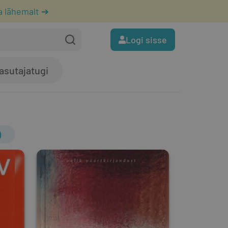
a lähemalt ➔
Logi sisse
asutajatugi
)