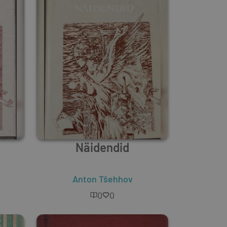
Näidendid
Anton Tšehhov
0
0