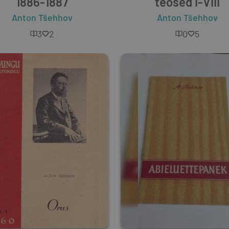
1886-1887
teosed I-VIII
Anton Tšehhov
Anton Tšehhov
3
2
0
5