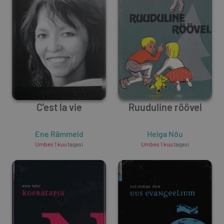
C'est la vie
Ruuduline röövel
Ene Rämmeld
Helga Nõu
Umbes 1 kuu
tagasi
Umbes 1 kuu
tagasi