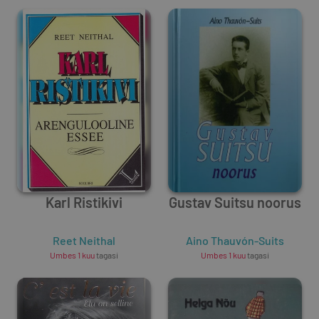
Karl Ristikivi
Gustav Suitsu noorus
Reet Neithal
Aino Thauvón-Suits
Umbes 1 kuu
tagasi
Umbes 1 kuu
tagasi