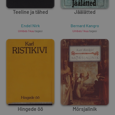
Teeline ja tähed
Jäälätted
Endel Nirk
Bernard Kangro
Umbes 1 kuu
tagasi
Umbes 1 kuu
tagasi
Hingede öö
Mõrsjalinik