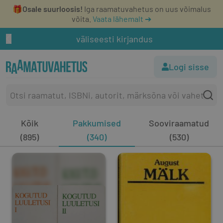
🎁
Osale suurloosis!
Iga raamatuvahetus on uus võimalus
võita.
Vaata lähemalt ➔
väliseesti kirjandus
Logi sisse
Kõik
Pakkumised
Sooviraamatud
(895)
(340)
(530)