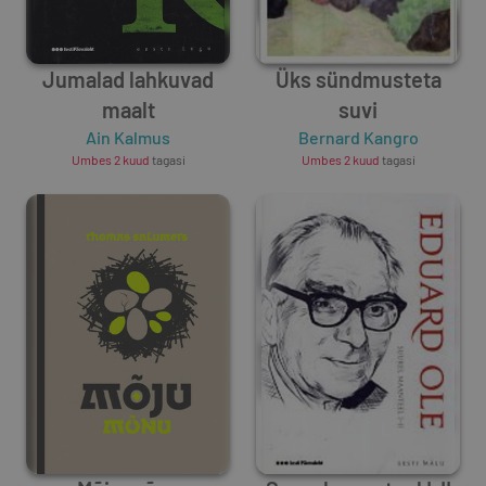
Jumalad lahkuvad
Üks sündmusteta
maalt
suvi
Ain Kalmus
Bernard Kangro
Umbes 2 kuud
tagasi
Umbes 2 kuud
tagasi