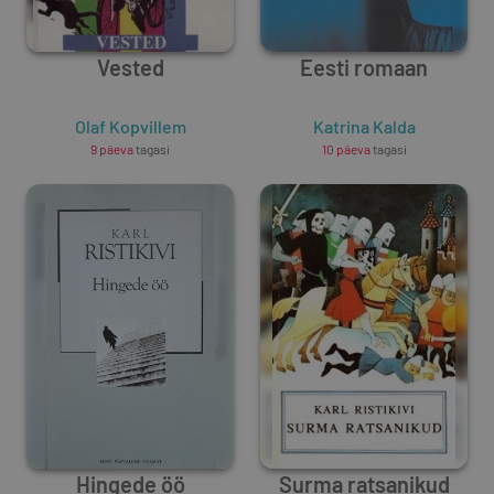
Vested
Eesti romaan
Olaf Kopvillem
Katrina Kalda
9 päeva
tagasi
10 päeva
tagasi
Hingede öö
Surma ratsanikud