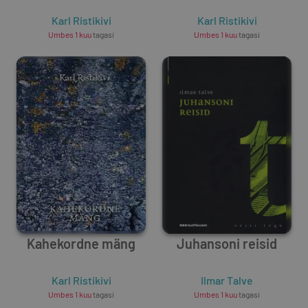
Karl Ristikivi
Karl Ristikivi
Umbes 1 kuu
tagasi
Umbes 1 kuu
tagasi
Kahekordne mäng
Juhansoni reisid
Karl Ristikivi
Ilmar Talve
Umbes 1 kuu
tagasi
Umbes 1 kuu
tagasi