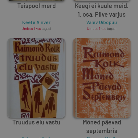
Teispool merd
Keegi ei kuule meid.
1. osa, Pilve varjus
Keete Ainver
Valev Uibopuu
Umbes 1 kuu
tagasi
Umbes 1 kuu
tagasi
Truudus elu vastu
Mõned päevad
septembris