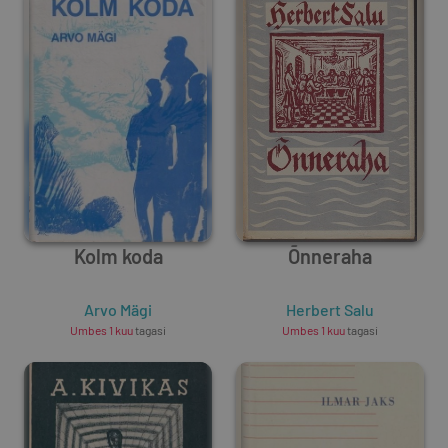
Kolm koda
Õnneraha
Arvo Mägi
Herbert Salu
Umbes 1 kuu
tagasi
Umbes 1 kuu
tagasi