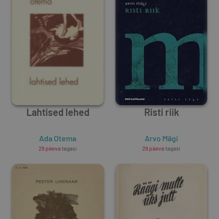
Lahtised lehed
Risti riik
Ada Otema
Arvo Mägi
29 päeva
tagasi
29 päeva
tagasi