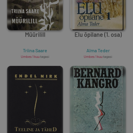
Müürilill
Elu õpilane (1. osa)
Triina Saare
Alma Teder
Umbes 1 kuu
tagasi
Umbes 1 kuu
tagasi