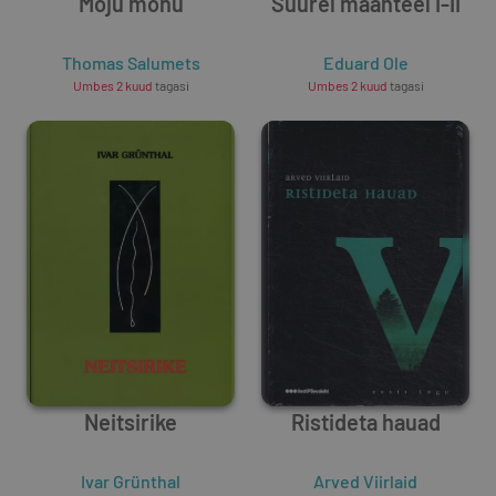
Mõju mõnu
Suurel maanteel I-II
Thomas Salumets
Eduard Ole
Umbes 2 kuud
tagasi
Umbes 2 kuud
tagasi
Neitsirike
Ristideta hauad
Ivar Grünthal
Arved Viirlaid