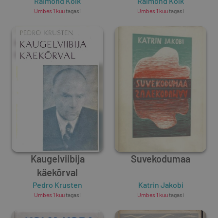
Raimond Kolk
Raimond Kolk
Umbes 1 kuu
tagasi
Umbes 1 kuu
tagasi
Kaugelviibija
Suvekodumaa
käekõrval
Pedro Krusten
Katrin Jakobi
Umbes 1 kuu
tagasi
Umbes 1 kuu
tagasi