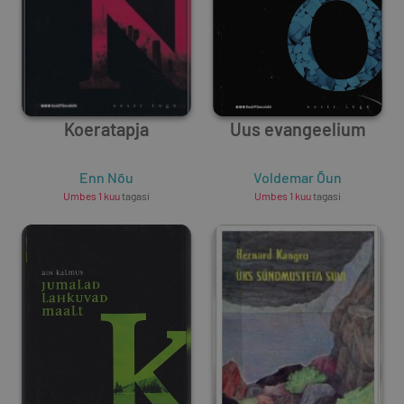
Koeratapja
Uus evangeelium
Enn Nõu
Voldemar Õun
Umbes 1 kuu
tagasi
Umbes 1 kuu
tagasi