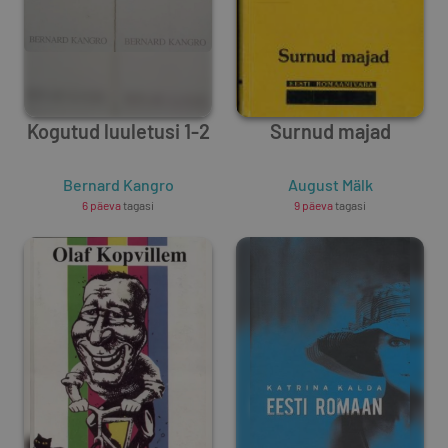
Kogutud luuletusi 1-2
Surnud majad
Bernard Kangro
August Mälk
6 päeva
tagasi
9 päeva
tagasi