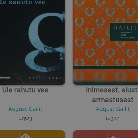
Üle rahutu vee
Inimesest, elust
armastusest
August Gailit
August Gailit
1
9
0
1