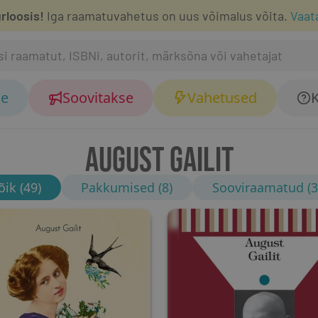
rloosis!
Iga raamatuvahetus on uus võimalus võita.
Vaat
se
Soovitakse
Vahetused
K
AUGUST GAILIT
õik (49)
Pakkumised (8)
Sooviraamatud (3