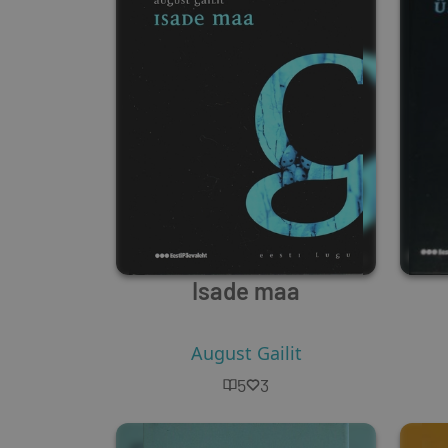
Isade maa
August Gailit
5
3