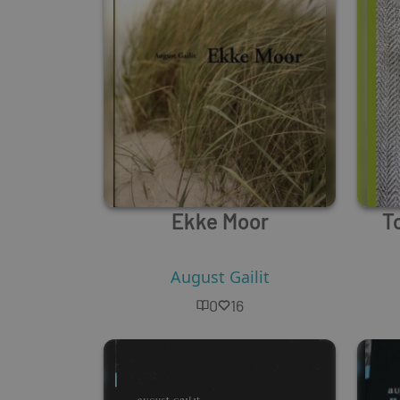
Ekke Moor
T
August Gailit
0
16