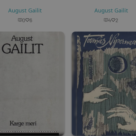
August Gailit
August Gailit
0
6
4
2