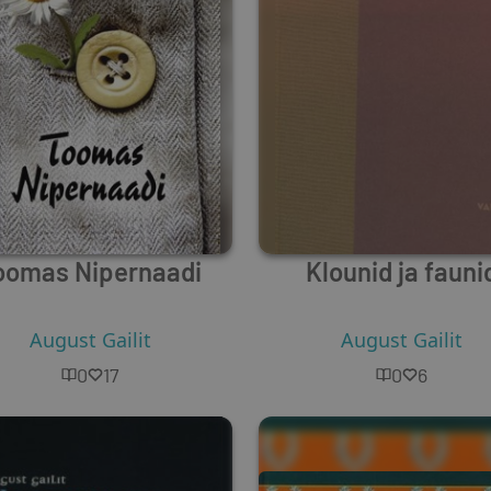
oomas Nipernaadi
Klounid ja fauni
August Gailit
August Gailit
0
17
0
6