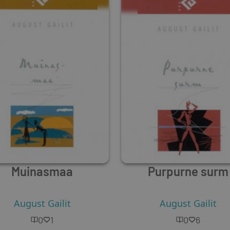
Muinasmaa
Purpurne surm
August Gailit
August Gailit
0
1
0
6