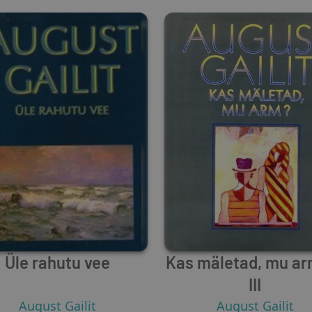
Üle rahutu vee
Kas mäletad, mu ar
III
August Gailit
August Gailit