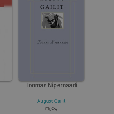
Toomas Nipernaadi
August Gailit
0
4