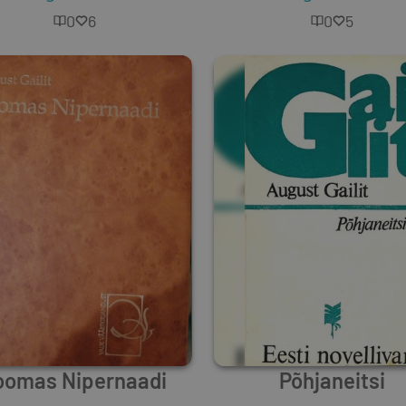
0
6
0
5
oomas Nipernaadi
Põhjaneitsi