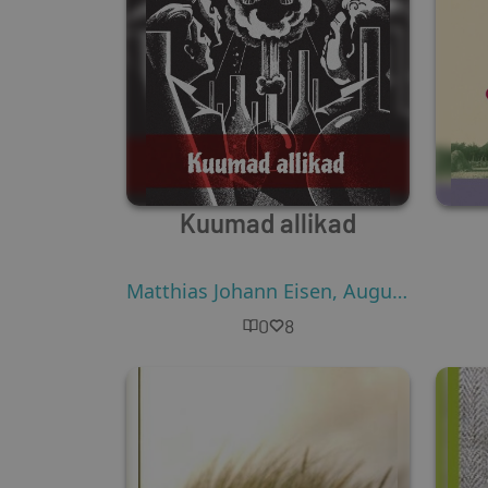
Kuumad allikad
Matthias Johann Eisen
,
August Gailit
,
M
0
8