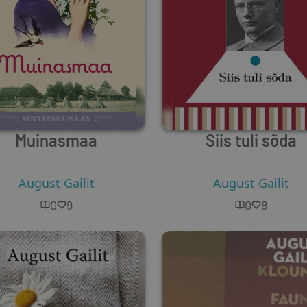
Muinasmaa
Siis tuli sõda
ihkel Jürna
August Gailit
,
Olaf Rood
,
Woldemar Mettus
August Gailit
,
Ivan Naro
0
9
0
8