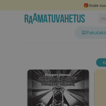
🎁
Osale suu
Pakutak
K