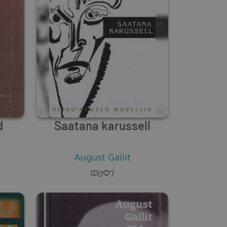
d
Saatana karussell
August Gailit
0
7