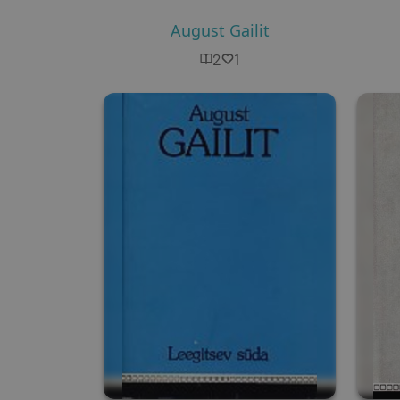
August Gailit
2
1