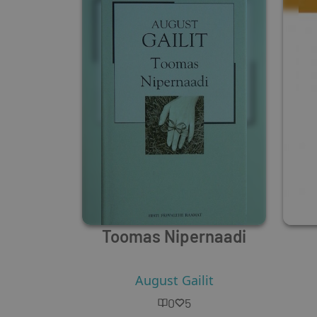
Toomas Nipernaadi
August Gailit
0
5