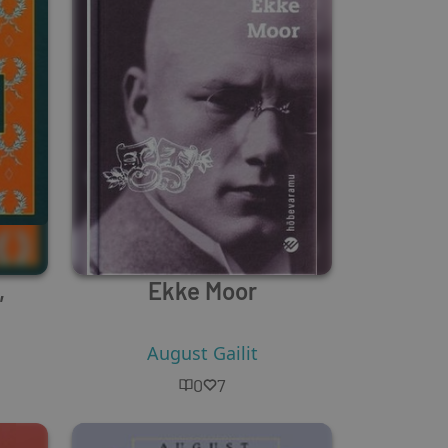
,
Ekke Moor
August Gailit
0
7