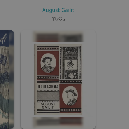
August Gailit
2
6