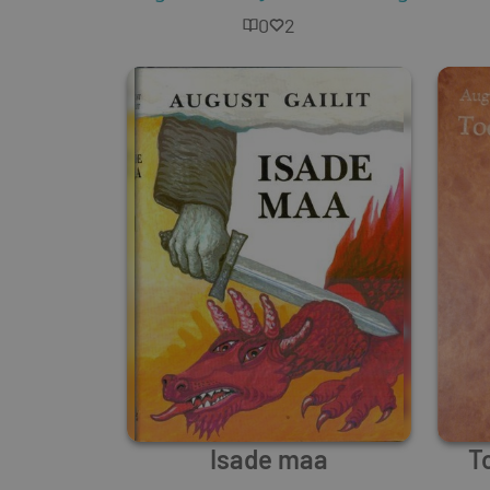
0
2
Isade maa
T