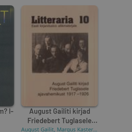
m? I-
August Gailiti kirjad
Friedebert Tuglasele
ajavahemikust 1917-1926
August Gailit
,
Margus Kasterpalu