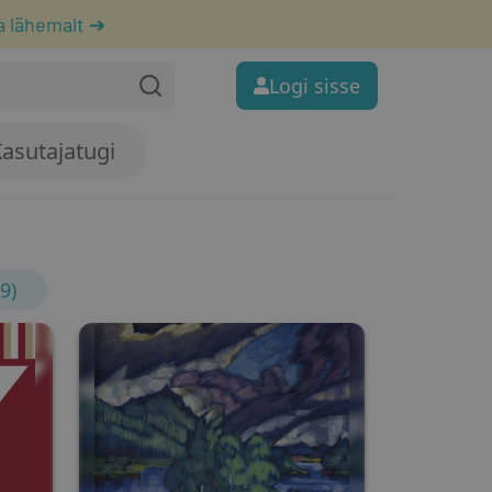
a lähemalt ➔
Logi sisse
asutajatugi
9)