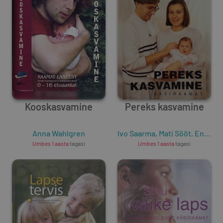
Kooskasvamine
Pereks kasvamine
Anna Wahlgren
Ivo Saarma
,
Mati Sööt
,
Ene Kornet
Umbes 1 aasta
tagasi
Umbes 1 aasta
tagasi