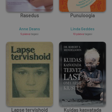
Rasedus
Punuloogia
Anne Deans
Linda Geddes
5 päeva
tagasi
10 päeva
tagasi
Lapse tervishoid
Kuidas kasvatada