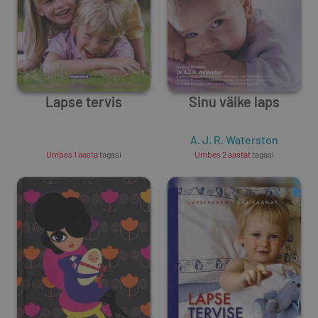
Lapse tervis
Sinu väike laps
Unknown Author
A. J. R. Waterston
Umbes 1 aasta
tagasi
Umbes 2 aastat
tagasi