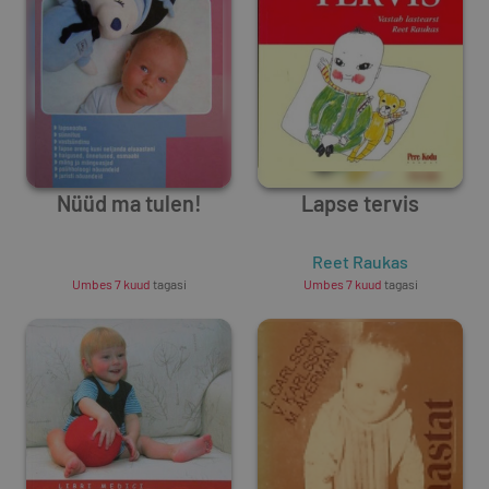
Nüüd ma tulen!
Lapse tervis
Unknown Author
Reet Raukas
Umbes 7 kuud
tagasi
Umbes 7 kuud
tagasi