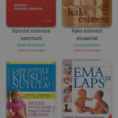
Sünnist esimese
Kaks esimest
sammuni
eluaastat
Anne Ormisson
Lena Carlsson
Umbes 8 kuud
tagasi
Umbes 8 kuud
tagasi