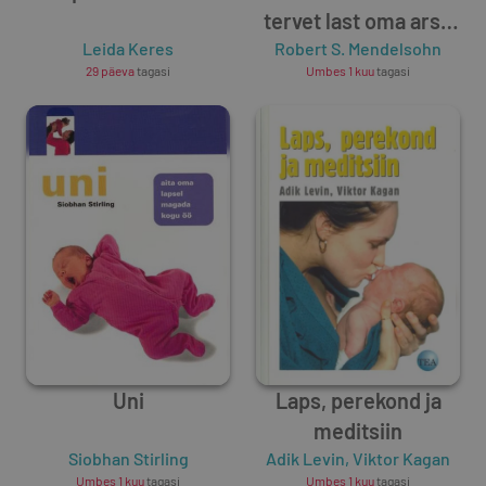
tervet last oma arsti
Leida Keres
Robert S. Mendelsohn
kiuste?
29 päeva
tagasi
Umbes 1 kuu
tagasi
Uni
Laps, perekond ja
meditsiin
Siobhan Stirling
Adik Levin
,
Viktor Kagan
Umbes 1 kuu
tagasi
Umbes 1 kuu
tagasi