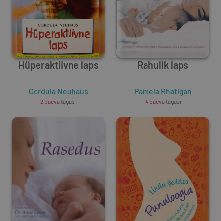
Hüperaktiivne laps
Rahulik laps
Cordula Neuhaus
Pamela Rhatigan
2 päeva
tagasi
4 päeva
tagasi