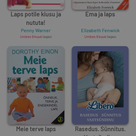
Laps potile kiusu ja
Ema ja laps
nututa!
Penny Warner
Elizabeth Fenwick
Umbes 9 kuud
tagasi
Umbes 9 kuud
tagasi
Meie terve laps
Rasedus. Sünnitus.