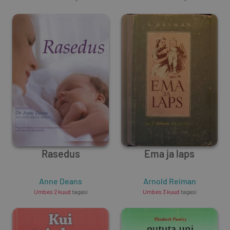
Rasedus
Ema ja laps
Anne Deans
Arnold Reiman
Umbes 2 kuud
tagasi
Umbes 3 kuud
tagasi