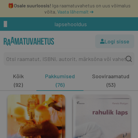
🎁
Osale suurloosis!
Iga raamatuvahetus on uus võimalus
võita.
Vaata lähemalt ➔
lapsehooldus
Logi sisse
Kõik
Pakkumised
Sooviraamatud
(92)
(76)
(53)