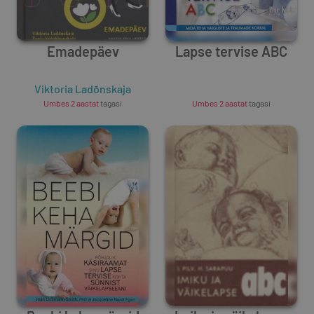
Emadepäev
Lapse tervise ABC
Viktoria Ladõnskaja
Unknown Author
Umbes 2 aastat
tagasi
Umbes 2 aastat
tagasi