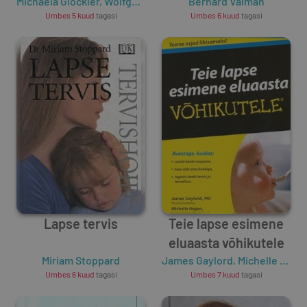
Michaela Glöckler
nõuandja
,
Wolfgang Goebel
Bernard Valman
Umbes 5 kuud
tagasi
Umbes 6 kuud
tagasi
Lapse tervis
Teie lapse esimene
eluaasta võhikutele
Miriam Stoppard
James Gaylord
,
Michelle Hagen
Umbes 6 kuud
tagasi
Umbes 7 kuud
tagasi