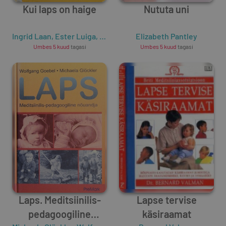
Kui laps on haige
Nututa uni
Ingrid Laan
,
Ester Luiga
,
Saima Tamm
Elizabeth Pantley
Umbes 5 kuud
tagasi
Umbes 5 kuud
tagasi
Laps. Meditsiinilis-
Lapse tervise
pedagoogiline
käsiraamat