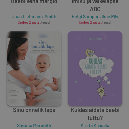
Beebi keha märgid
Imiku ja väikelapse
ABC
Joan Liebmann-Smith
Helgi Sarapuu
,
Ilme Pilv
Umbes 2 aastat
tagasi
Umbes 2 aastat
tagasi
Sinu õnnelik laps
Kuidas aidata beebi
tuttu?
Sheena Meredith
Krista Kivisalu