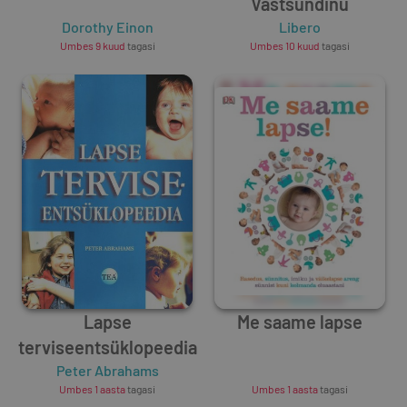
Vastsündinu
Dorothy Einon
Libero
Umbes 9 kuud
tagasi
Umbes 10 kuud
tagasi
Lapse
Me saame lapse
terviseentsüklopeedia
Peter Abrahams
Unknown Author
Umbes 1 aasta
tagasi
Umbes 1 aasta
tagasi