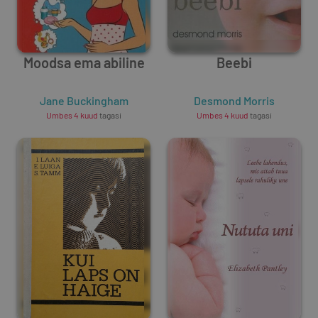
Moodsa ema abiline
Beebi
Jane Buckingham
Desmond Morris
Umbes 4 kuud
tagasi
Umbes 4 kuud
tagasi