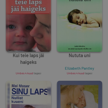
Kui teie laps jäi
Nututa uni
haigeks
Unknown Author
Elizabeth Pantley
Umbes 4 kuud
tagasi
Umbes 4 kuud
tagasi