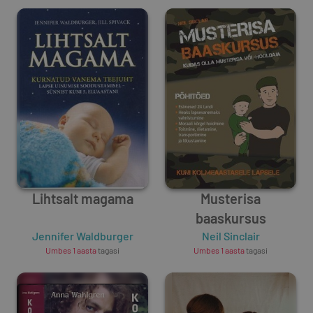
Lihtsalt magama
Musterisa
baaskursus
Jennifer Waldburger
Neil Sinclair
Umbes 1 aasta
tagasi
Umbes 1 aasta
tagasi