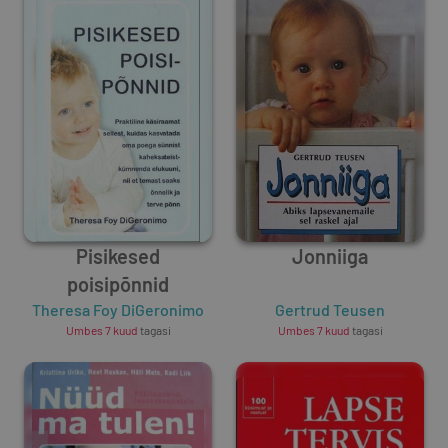
Pisikesed
Jonniiga
poisipõnnid
Theresa Foy DiGeronimo
Gertrud Teusen
Umbes 7 kuud
tagasi
Umbes 7 kuud
tagasi