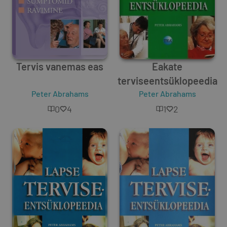
Tervis vanemas eas
Eakate
terviseentsüklopeedia
Peter Abrahams
Peter Abrahams
0
4
1
2