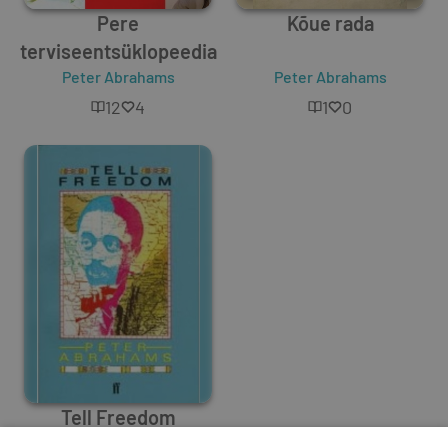
Pere
Kõue rada
terviseentsüklopeedia
Peter Abrahams
Peter Abrahams
12
4
1
0
Tell Freedom