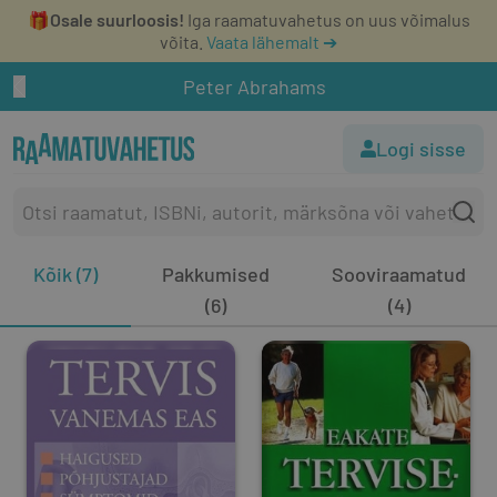
🎁
Osale suurloosis!
Iga raamatuvahetus on uus võimalus
võita.
Vaata lähemalt ➔
Peter Abrahams
Logi sisse
Kõik (7)
Pakkumised
Sooviraamatud
(6)
(4)