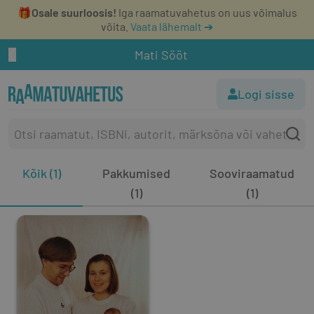
🎁
Osale suurloosis!
Iga raamatuvahetus on uus võimalus
võita.
Vaata lähemalt ➔
Mati Sööt
Logi sisse
Kõik (1)
Pakkumised
Sooviraamatud
(1)
(1)