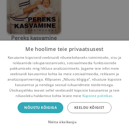
Pereks kasvamine
Me hoolime teie privaatsusest
Reet Linkberg
,
Ivo Saarma
,
Maris Sööt
,
Ene Kornet
,
Toomas V
Kasutame küpsiseid veebisaidi nõuetekohaseks toimimiseks, sisu ja
7
1
reklaamide isikupärastamiseks, sotsiaalmeedia funktsioonide
pakkumiseks ning liikluse analüüsimiseks. Jagame teie infot meie
veebisaidi kasutamise kohta ka meie sotsiaalmeedia, reklaami ja
analüüsipartneritega. Klõpsates „Nõustu kõigiga“, nõustute küpsiste
kasutamise ja nendega seotud isikuandmete töötlemisega.
Pealehele
Ostukorv
Sõnumid
Teated
Konto
Üksikasjalikku teavet sellel veebisaidil küpsiste kasutamise ja teie
nõusoleku haldamise kohta leiate meie
Küpsiste poliitikas.
Raamatuvahetuse mobiiliäpp
NÕUSTU KÕIGIGA
KEELDU KÕIGIST
Vaheta raamatuid veelgi mugavamalt!
Näita üksikasju
Sulge
Laadi alla