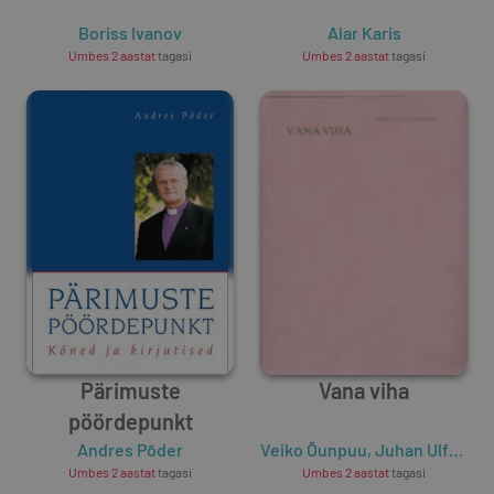
Boriss Ivanov
Alar Karis
Umbes 2 aastat
tagasi
Umbes 2 aastat
tagasi
Pärimuste
Vana viha
pöördepunkt
Andres Põder
Veiko Õunpuu
,
Juhan Ulfsak
,
A
Umbes 2 aastat
tagasi
Umbes 2 aastat
tagasi