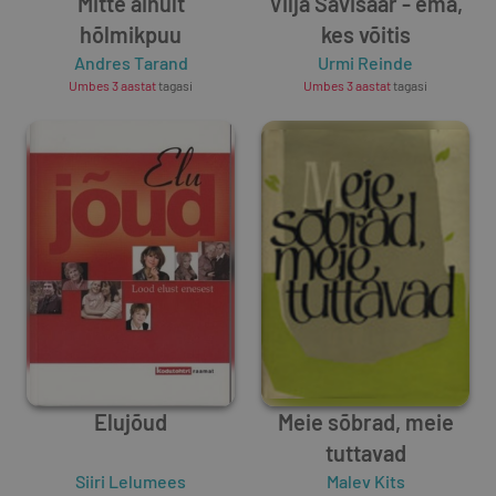
Mitte ainult
Vilja Savisaar - ema,
hõlmikpuu
kes võitis
Andres Tarand
Urmi Reinde
Umbes 3 aastat
tagasi
Umbes 3 aastat
tagasi
Elujõud
Meie sõbrad, meie
tuttavad
Siiri Lelumees
Malev Kits