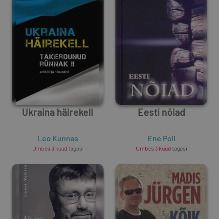
Ukraina häirekell
Eesti nõiad
Leo Kunnas
Ene Poll
Umbes 3 kuud
tagasi
Umbes 3 kuud
tagasi