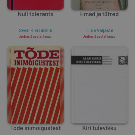
Null tolerants
Emad ja tütred
Sven Kivisildnik
Tiina Väljaste
Umbes 2 aastat
tagasi
Umbes 2 aastat
tagasi
Tõde inimõigustest
Kiri tulevikku