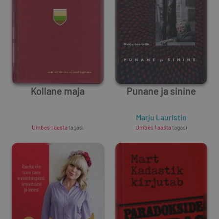
Kollane maja
Punane ja sinine
Unknown Author
Marju Lauristin
Umbes 1 aasta
tagasi
Umbes 1 aasta
tagasi