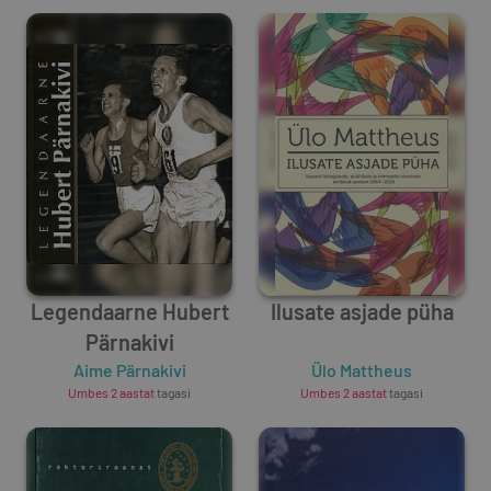
Legendaarne Hubert
Ilusate asjade püha
Pärnakivi
Aime Pärnakivi
Ülo Mattheus
Umbes 2 aastat
tagasi
Umbes 2 aastat
tagasi