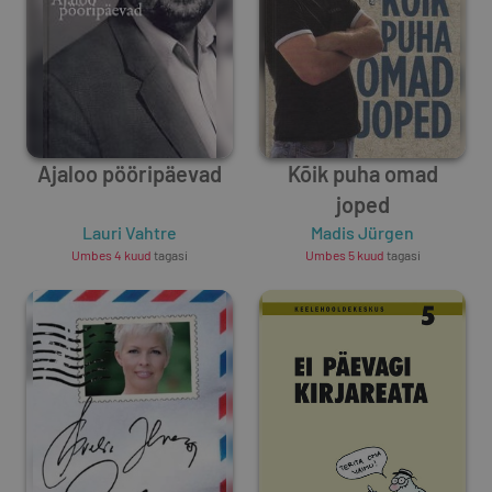
Ajaloo pööripäevad
Kõik puha omad
joped
Lauri Vahtre
Madis Jürgen
Umbes 4 kuud
tagasi
Umbes 5 kuud
tagasi