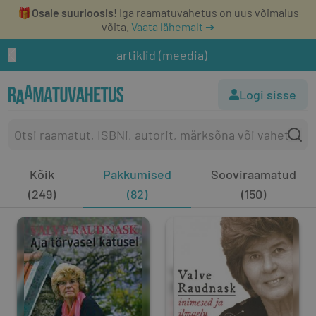
🎁
Osale suurloosis!
Iga raamatuvahetus on uus võimalus
võita.
Vaata lähemalt ➔
artiklid (meedia)
Logi sisse
Kõik
Pakkumised
Sooviraamatud
(249)
(82)
(150)