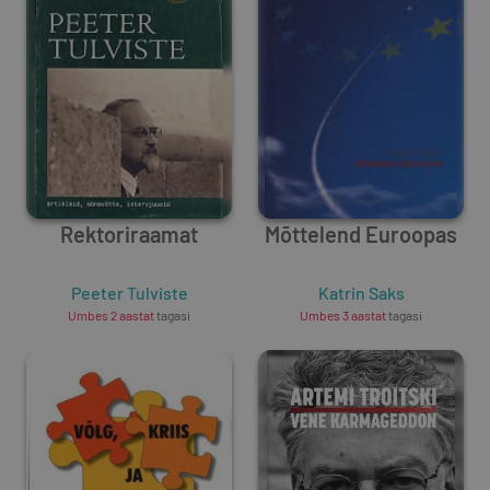
Rektoriraamat
Mõttelend Euroopas
Peeter Tulviste
Katrin Saks
Umbes 2 aastat
tagasi
Umbes 3 aastat
tagasi