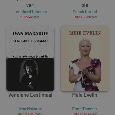
vari
ole
Leonhard Neuman
Eenok Kornel
25 päeva
tagasi
Umbes 1 kuu
tagasi
Venelane Eestimaal
Meie Evelin
Ivan Makarov
Enno Tammer
Umbes 1 kuu
tagasi
Umbes 2 kuud
tagasi