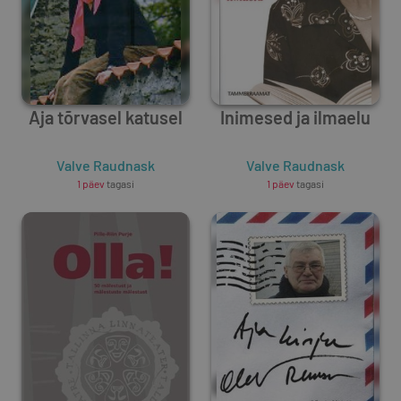
Aja tõrvasel katusel
Inimesed ja ilmaelu
Valve Raudnask
Valve Raudnask
1 päev
tagasi
1 päev
tagasi