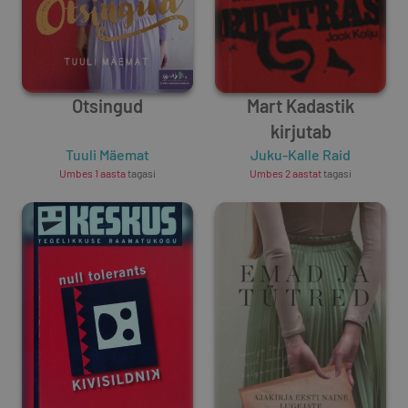
Otsingud
Mart Kadastik
kirjutab
Tuuli Mäemat
Juku-Kalle Raid
Umbes 1 aasta
tagasi
Umbes 2 aastat
tagasi