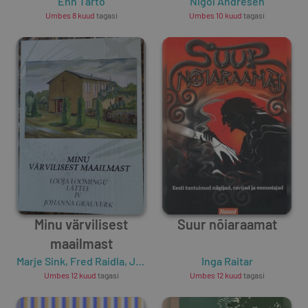
Enn Tarto
Nigol Andresen
Umbes 8 kuud
tagasi
Umbes 10 kuud
tagasi
Minu värvilisest
Suur nõiaraamat
maailmast
Marje Sink
,
Fred Raidla
,
Johanna Grauverk
Inga Raitar
Umbes 12 kuud
tagasi
Umbes 12 kuud
tagasi