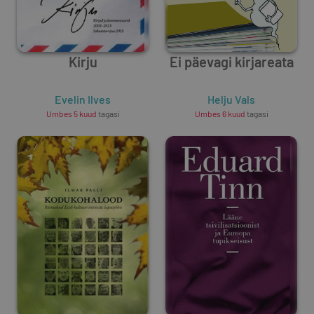
Kirju
Ei päevagi kirjareata
Evelin Ilves
Helju Vals
Umbes 5 kuud
tagasi
Umbes 6 kuud
tagasi