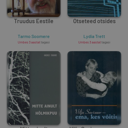
Truudus Eestile
Otseteed otsides
Tarmo Soomere
Lydia Trett
Umbes 3 aastat
tagasi
Umbes 3 aastat
tagasi