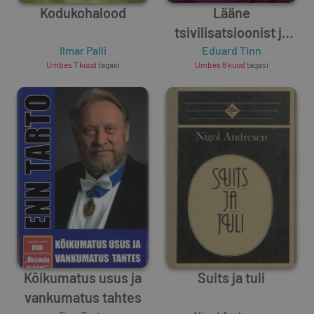
Kodukohalood
Lääne
tsivilisatsioonist ja
Ilmar Palli
Euroopa tupikseisust
Eduard Tinn
Umbes 7 kuud
tagasi
Umbes 8 kuud
tagasi
Kõikumatus usus ja
Suits ja tuli
vankumatus tahtes