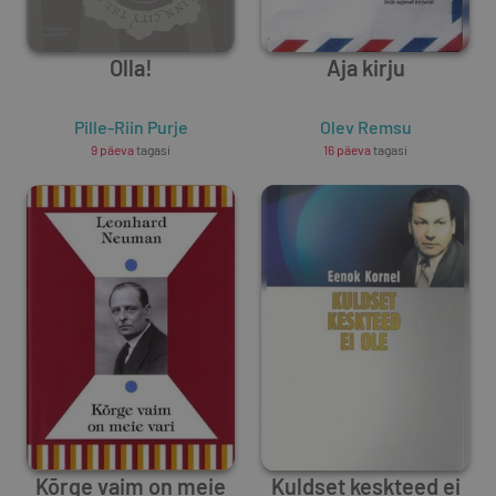
Olla!
Aja kirju
Pille-Riin Purje
Olev Remsu
9 päeva
tagasi
16 päeva
tagasi
Kõrge vaim on meie
Kuldset keskteed ei