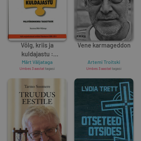
Võlg, kriis ja
Vene karmageddon
kuldajastu :
poliitökonoomia
Märt Väljataga
Artemi Troitski
Umbes 3 aastat
tagasi
Umbes 3 aastat
tagasi
tagasitulek