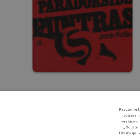
Kasutame kü
sotsiaal
veebisaidi
„Nõustu 
Üksikasjali