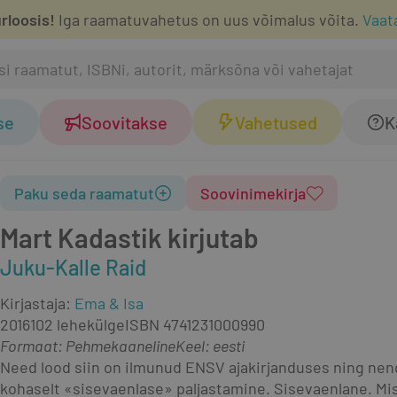
rloosis!
Iga raamatuvahetus on uus võimalus võita.
Vaat
se
Soovitakse
Vahetused
K
Paku seda raamatut
Soovinimekirja
Mart Kadastik kirjutab
Juku-Kalle Raid
Kirjastaja
:
Ema & Isa
2016
102 lehekülge
ISBN
4741231000990
Formaat
:
Pehmekaaneline
Keel: eesti
Need lood siin on ilmunud ENSV ajakirjanduses ning nen
kohaselt «sisevaenlase» paljastamine. Sisevaenlane. Mis