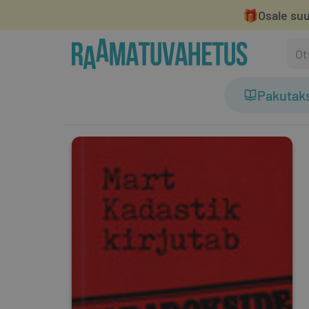
🎁
Osale suu
Pakutak