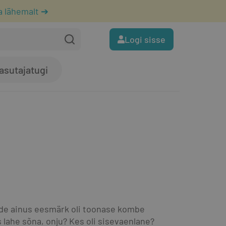
a lähemalt ➔
Logi sisse
asutajatugi
de ainus eesmärk oli toonase kombe 
 lahe sõna, onju? Kes oli sisevaenlane?