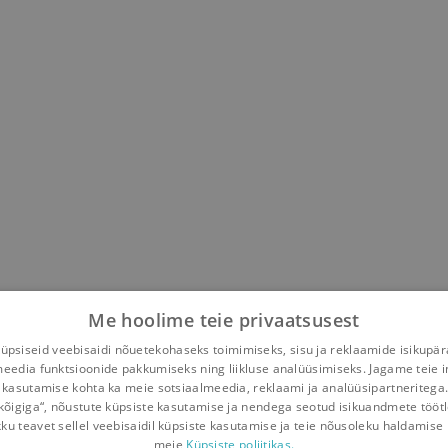
Me hoolime teie privaatsusest
psiseid veebisaidi nõuetekohaseks toimimiseks, sisu ja reklaamide isikupä
meedia funktsioonide pakkumiseks ning liikluse analüüsimiseks. Jagame teie i
 kasutamise kohta ka meie sotsiaalmeedia, reklaami ja analüüsipartneritega
kõigiga“, nõustute küpsiste kasutamise ja nendega seotud isikuandmete tööt
kku teavet sellel veebisaidil küpsiste kasutamise ja teie nõusoleku haldamise 
meie
Küpsiste poliitikas.