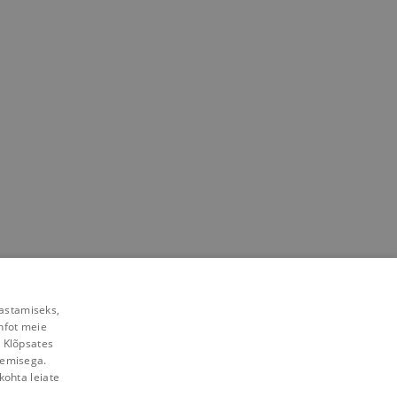
rastamiseks,
nfot meie
. Klõpsates
lemisega.
kohta leiate