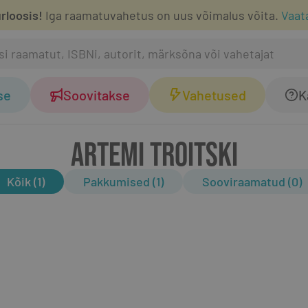
rloosis!
Iga raamatuvahetus on uus võimalus võita.
Vaat
se
Soovitakse
Vahetused
K
ARTEMI TROITSKI
Kõik (1)
Pakkumised (1)
Sooviraamatud (0)