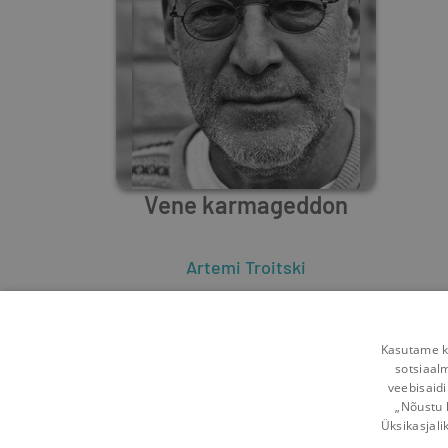
Vene karmageddon
Artemi Troitski
3
0
Kasutame kü
sotsiaal
veebisaidi
„Nõustu 
Üksikasjali