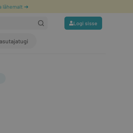
a lähemalt ➔
Logi sisse
asutajatugi