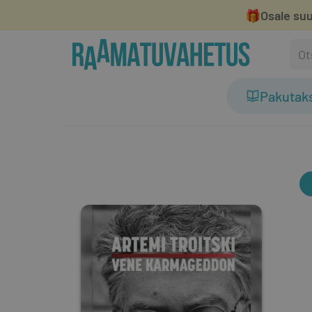
🎁
Osale suu
Pakutak