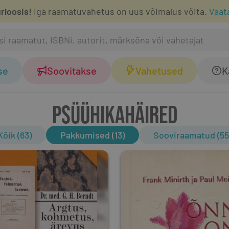
rloosis!
Iga raamatuvahetus on uus võimalus võita.
Vaat
se
Soovitakse
Vahetused
K
PSÜÜHIKAHÄIRED
Kõik (63)
Pakkumised (13)
Sooviraamatud (55