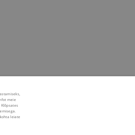
rastamiseks,
nfot meie
. Klõpsates
lemisega.
kohta leiate