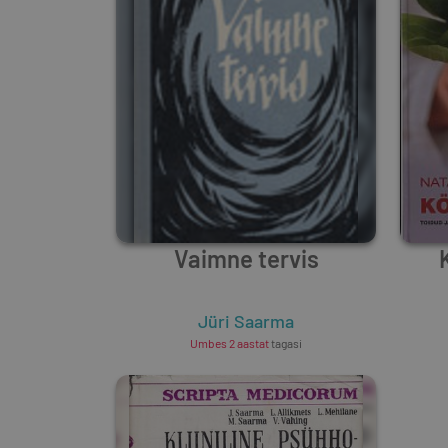
Vaimne tervis
Jüri Saarma
Umbes 2 aastat
tagasi