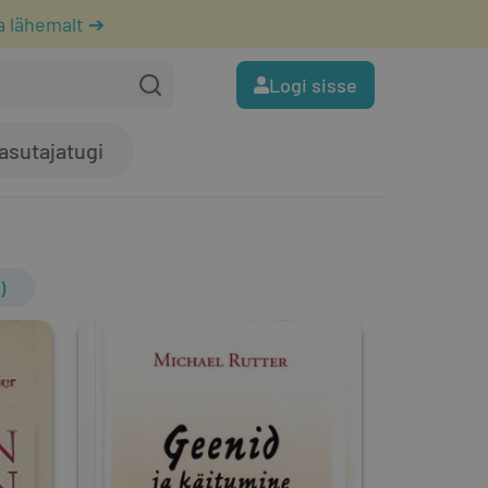
a lähemalt ➔
Logi sisse
asutajatugi
)