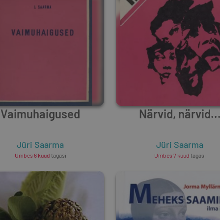
Vaimuhaigused
Närvid, närvid..
Jüri Saarma
Jüri Saarma
Umbes 6 kuud
tagasi
Umbes 7 kuud
tagasi