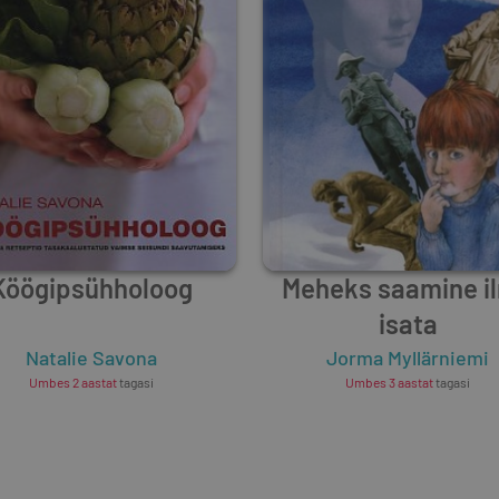
Köögipsühholoog
Meheks saamine i
isata
Natalie Savona
Jorma Myllärniemi
Umbes 2 aastat
tagasi
Umbes 3 aastat
tagasi