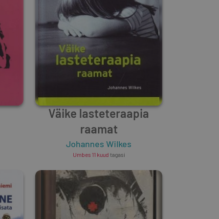
.
Väike lasteteraapia
raamat
Johannes Wilkes
Umbes 11 kuud
tagasi