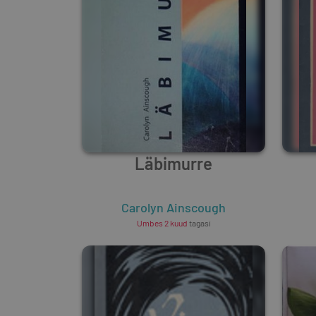
Läbimurre
Carolyn Ainscough
Umbes 2 kuud
tagasi