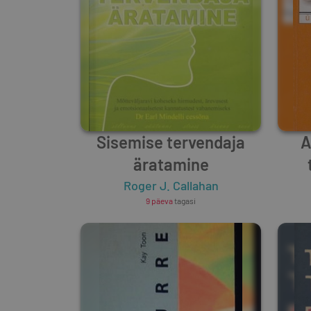
Sisemise tervendaja
A
äratamine
Roger J. Callahan
9 päeva
tagasi