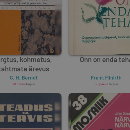
rgtus, kohmetus,
Õnn on enda teh
tahtmata ärevus
G. H. Berndt
Frank Minirth
29 päeva
tagasi
30 päeva
tagasi