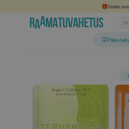
🎁
Osale suu
Pakutak