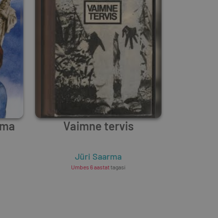
lma
Vaimne tervis
Jüri Saarma
Umbes 6 aastat
tagasi