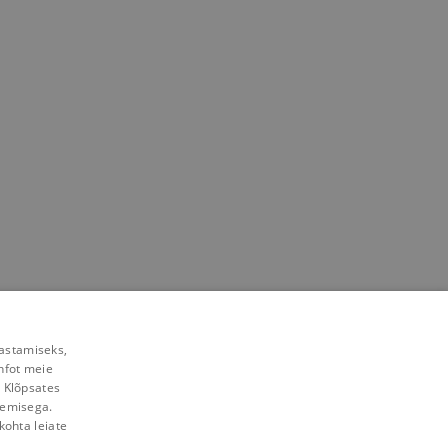
rastamiseks,
nfot meie
. Klõpsates
lemisega.
kohta leiate