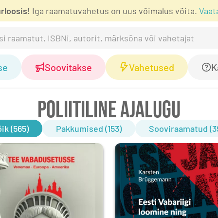
rloosis!
Iga raamatuvahetus on uus võimalus võita.
Vaat
se
Soovitakse
Vahetused
K
POLIITILINE AJALUGU
ik (565)
Pakkumised (153)
Sooviraamatud (3