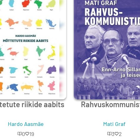
etute riikide aabits
Rahvuskommunis
Hardo Aasmäe
Mati Graf
0
19
3
2