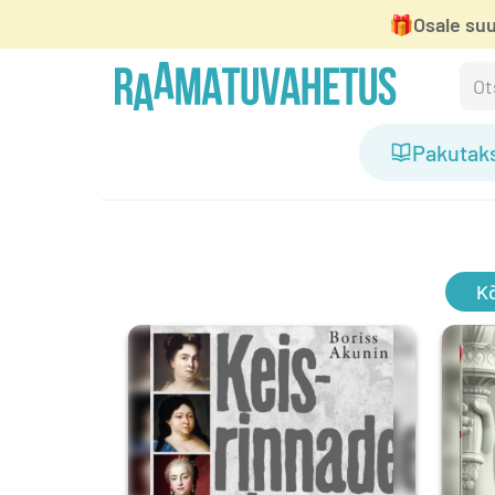
🎁
Osale suu
Pakutak
Kõ