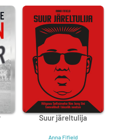
r
Suur järeltulija
Anna Fifield