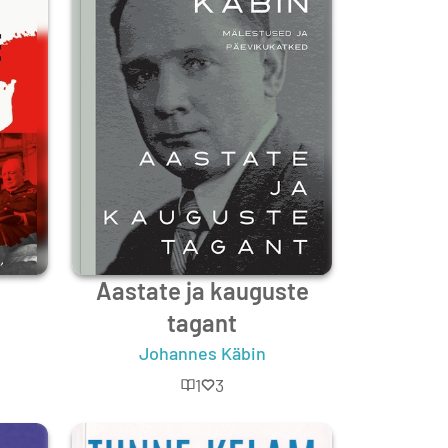
Aastate ja kauguste
tagant
Johannes Käbin
1
3