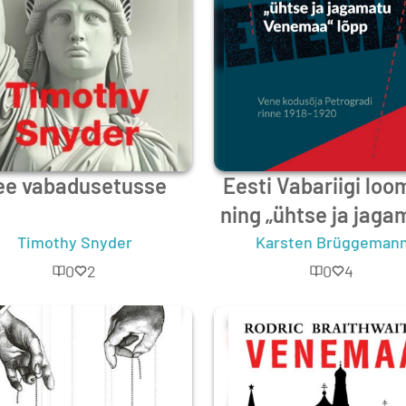
ee vabadusetusse
Eesti Vabariigi loo
ning „ühtse ja jaga
Venemaa“ lõpp
Timothy Snyder
Karsten Brüggeman
0
2
0
4