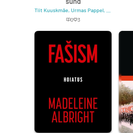
sünd
Tiit Kuuskmäe
,
Urmas Pappel
,
Priit Roht
0
3