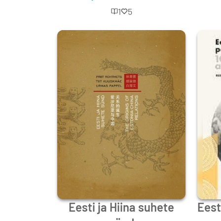
1
5
Eesti ja Hiina suhete
Eest