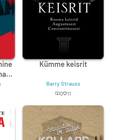
mine
Kümme keisrit
matu
.
n
Barry Strauss
0
11