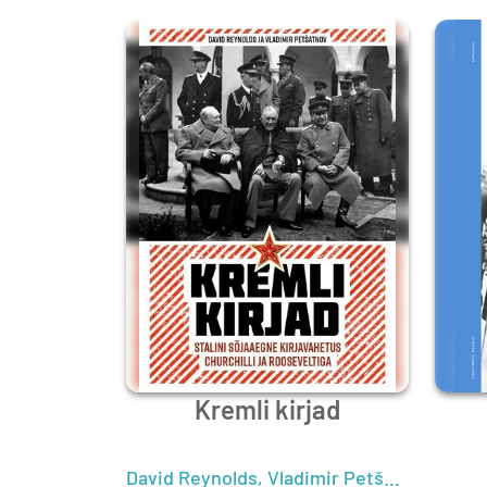
Kremli kirjad
David Reynolds
,
Vladimir Petšatnov