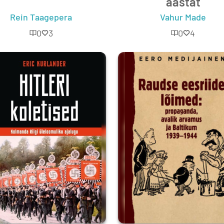
aastat
mets
Rein Taagepera
Vahur Made
0
3
0
4