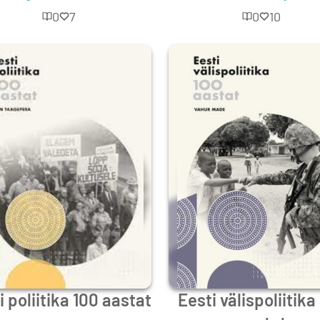
0
7
0
10
i poliitika 100 aastat
Eesti välispoliitika