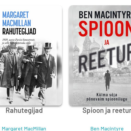
Rahutegijad
Spioon ja reetu
Margaret MacMillan
Ben Macintyre