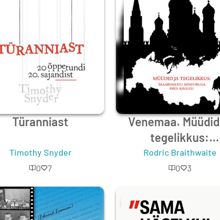
Türanniast
Venemaa. Müüdid 
tegelikkus:
äraarvamatu
Timothy Snyder
Rodric Braithwaite
minevikuga riigi aj
0
7
0
3