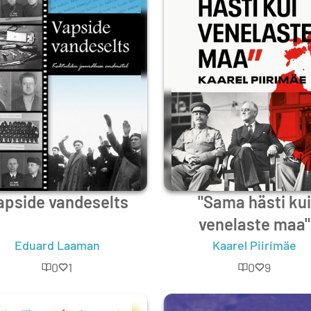
apside vandeselts
"Sama hästi kui
venelaste maa"
Eduard Laaman
Kaarel Piirimäe
0
1
0
9