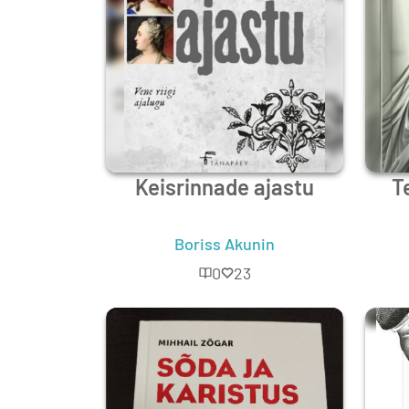
Keisrinnade ajastu
T
Boriss Akunin
0
23