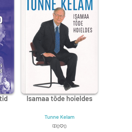
tid
Isamaa tõde hoieldes
Tunne Kelam
0
0