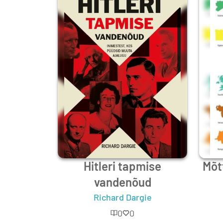
Hitleri tapmise
Mõtt
vandenõud
Richard Dargie
0
0