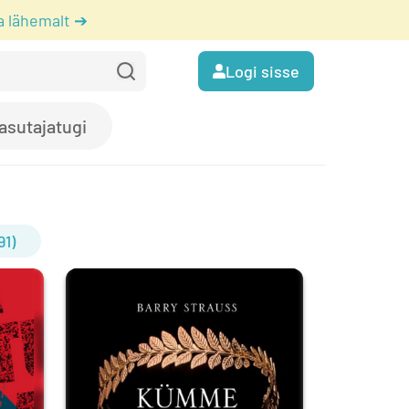
a lähemalt ➔
Logi sisse
asutajatugi
91)