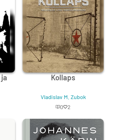
ja
Kollaps
Vladislav M. Zubok
alugu
0
2