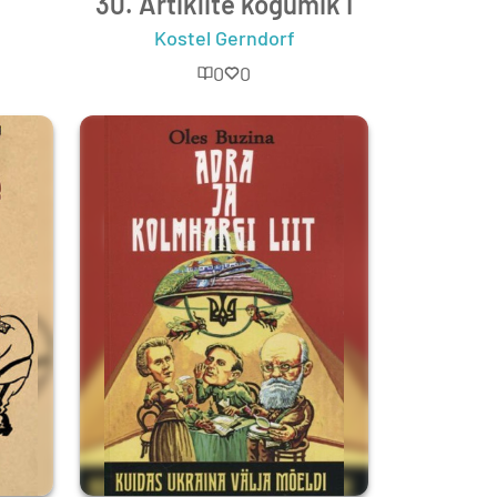
30. Artiklite kogumik I
Kostel Gerndorf
0
0