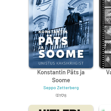
Konstantin Päts ja
V
Soome
Seppo Zetterberg
1
8