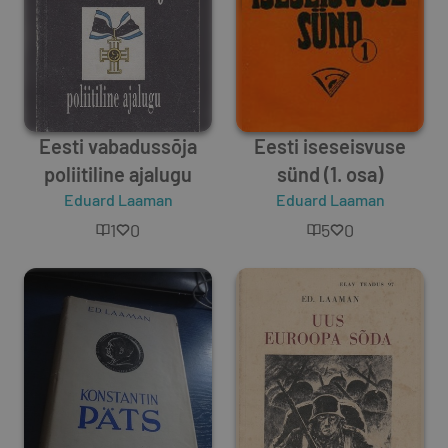
Eesti vabadussõja
Eesti iseseisvuse
poliitiline ajalugu
sünd (1. osa)
Eduard Laaman
Eduard Laaman
1
0
5
0