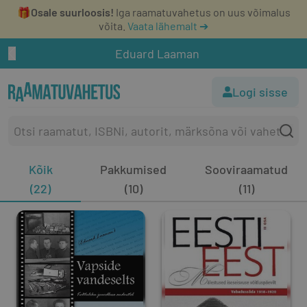
🎁
Osale suurloosis!
Iga raamatuvahetus on uus võimalus
võita.
Vaata lähemalt ➔
Eduard Laaman
Logi sisse
Kõik
Pakkumised
Sooviraamatud
(22)
(10)
(11)