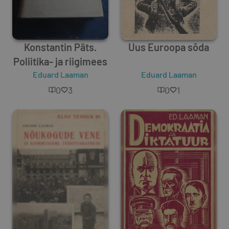
Konstantin Päts.
Uus Euroopa sõda
Poliitika- ja riigimees
Eduard Laaman
Eduard Laaman
0
3
0
1