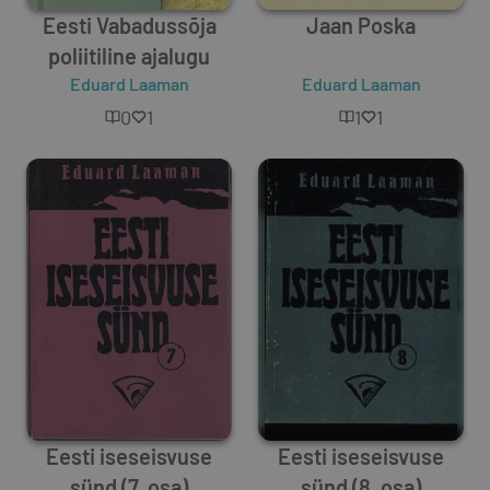
Eesti Vabadussõja
Jaan Poska
poliitiline ajalugu
Eduard Laaman
Eduard Laaman
0
1
1
1
Eesti iseseisvuse
Eesti iseseisvuse
sünd (7. osa)
sünd (8. osa)