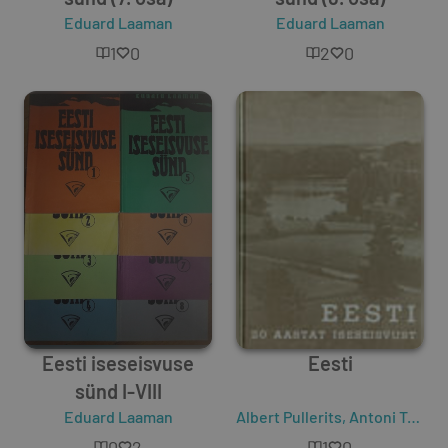
Eduard Laaman
Eduard Laaman
1
0
2
0
Eesti iseseisvuse
Eesti
sünd I-VIII
Eduard Laaman
Albert Pullerits
,
Antoni Tooms
0
2
1
0