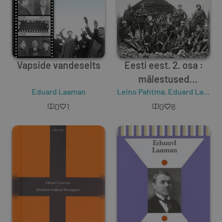
Vapside vandeselts
Eesti eest. 2. osa :
mälestused
Eduard Laaman
Leino Pahtma
iseseisvuse
,
Eduard Laaman
võitluspäevilt :
0
1
0
8
Vabadussõda 1918-
1920