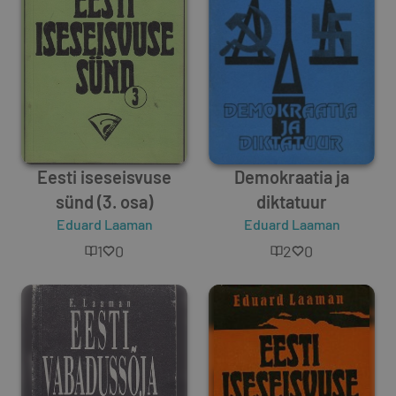
Eesti iseseisvuse
Demokraatia ja
sünd (3. osa)
diktatuur
Eduard Laaman
Eduard Laaman
1
0
2
0