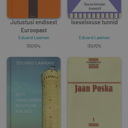
Jutustusi endisest
Iseseisvuse tunnid
Euroopast
Eduard Laaman
Eduard Laaman
0
4
0
5