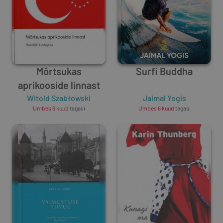
Mõrtsukas
Surfi Buddha
aprikooside linnast
Witold Szabłowski
Jaimal Yogis
Umbes 6 kuud
tagasi
Umbes 6 kuud
tagasi