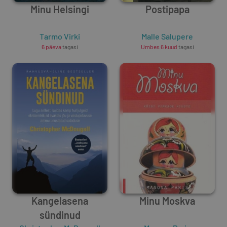
Minu Helsingi
Postipapa
Tarmo Virki
Malle Salupere
6 päeva
tagasi
Umbes 6 kuud
tagasi
Kangelasena
Minu Moskva
sündinud