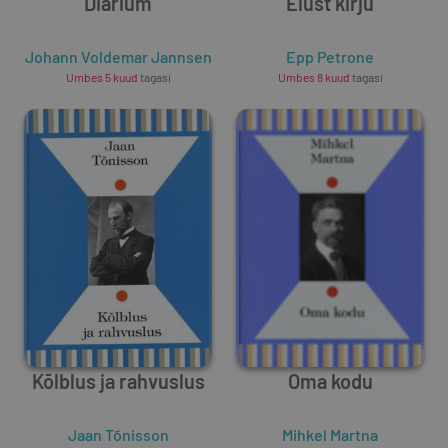
Diarium
Elust kirju
Johann Voldemar Jannsen
Epp Petrone
Umbes 5 kuud
tagasi
Umbes 8 kuud
tagasi
Kõlblus ja rahvuslus
Oma kodu
Jaan Tõnisson
Mihkel Martna