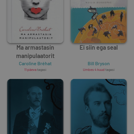
Ma armastasin
Ei siin ega seal
manipulaatorit
Caroline Bréhat
Bill Bryson
11 päeva
tagasi
Umbes 4 kuud
tagasi