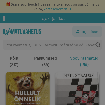
🎁
Osale suurloosis!
Iga raamatuvahetus on uus võimalus
võita.
Vaata lähemalt ➔
ajakirjanikud
Logi sisse
Kõik
Pakkumised
Sooviraamatud
(217)
(89)
(150)