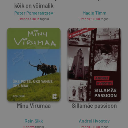
kõik on võimalik
Peter Pomerantsev
Madle Timm
Umbes 4 kuud
tagasi
Umbes 5 kuud
tagasi
Minu Virumaa
Sillamäe passioon
Rein Sikk
Andrei Hvostov
5 päeva
tagasi
Umbes 9 kuud
tagasi