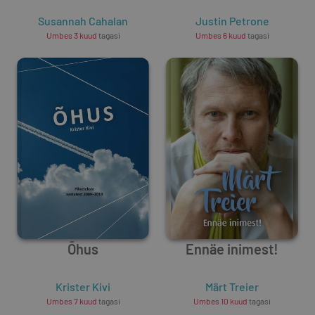
Susannah Cahalan
Justin Petrone
Umbes 3 kuud
tagasi
Umbes 6 kuud
tagasi
Õhus
Ennäe inimest!
Krister Kivi
Märt Treier
Umbes 7 kuud
tagasi
Umbes 10 kuud
tagasi