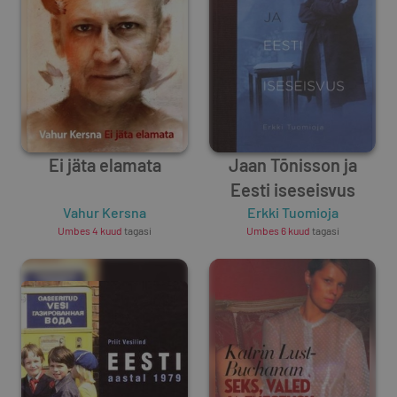
Ei jäta elamata
Jaan Tõnisson ja
Eesti iseseisvus
Vahur Kersna
Erkki Tuomioja
Umbes 4 kuud
tagasi
Umbes 6 kuud
tagasi