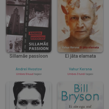
Sillamäe passioon
Ei jäta elamata
Andrei Hvostov
Vahur Kersna
Umbes 9 kuud
tagasi
Umbes 3 tundi
tagasi