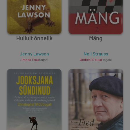
Hullult õnnelik
Mäng
Jenny Lawson
Neil Strauss
Umbes 1 kuu
tagasi
Umbes 10 kuud
tagasi