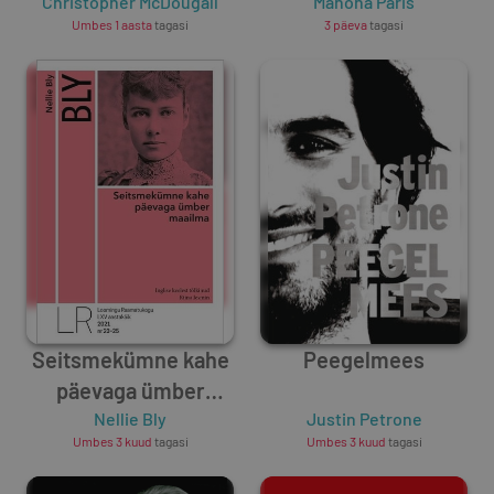
Christopher McDougall
Manona Paris
Umbes 1 aasta
tagasi
3 päeva
tagasi
Seitsmekümne kahe
Peegelmees
päevaga ümber
maailma
Nellie Bly
Justin Petrone
Umbes 3 kuud
tagasi
Umbes 3 kuud
tagasi