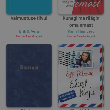
Vaimustuse tiivul
Kunagi ma räägin
oma emast
Erik G. Verg
Karin Thunberg
Umbes 9 kuud
tagasi
Umbes 5 aastat
tagasi