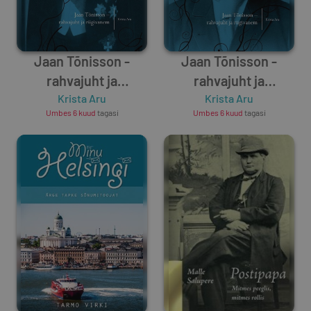
Jaan Tõnisson -
Jaan Tõnisson -
rahvajuht ja
rahvajuht ja
riigivanem II
Krista Aru
riigivanem I
Krista Aru
Umbes 6 kuud
tagasi
Umbes 6 kuud
tagasi