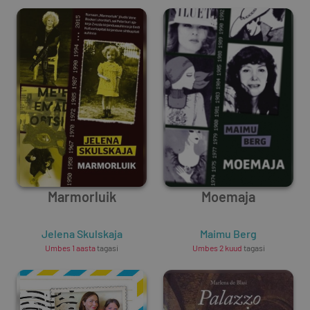
Marmorluik
Moemaja
Jelena Skulskaja
Maimu Berg
Umbes 1 aasta
tagasi
Umbes 2 kuud
tagasi