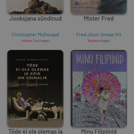
Jooksjana sündinud
Mister Fred
Christopher McDougall
Fred Jüssi
,
Urmas Ott
Umbes 1 kuu
tagasi
18 päeva
tagasi
Tõde ei ole olemas ja
Minu Filipiinid