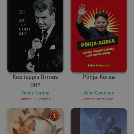
Kes tappis Urmas
Põhja-Korea
Oti?
Vahur Kersna
John Sweeney
Umbes 6 kuud
tagasi
Umbes 1 aasta
tagasi