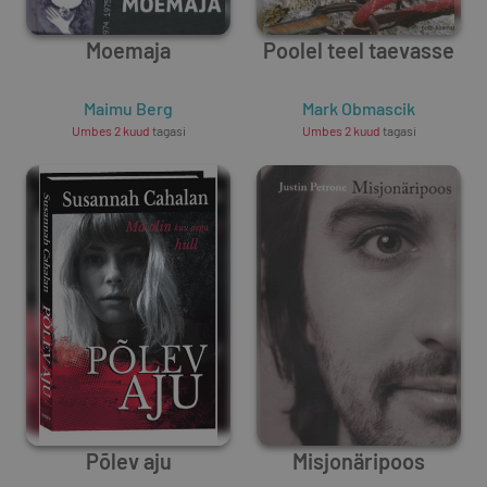
Moemaja
Poolel teel taevasse
Maimu Berg
Mark Obmascik
Umbes 2 kuud
tagasi
Umbes 2 kuud
tagasi
Põlev aju
Misjonäripoos