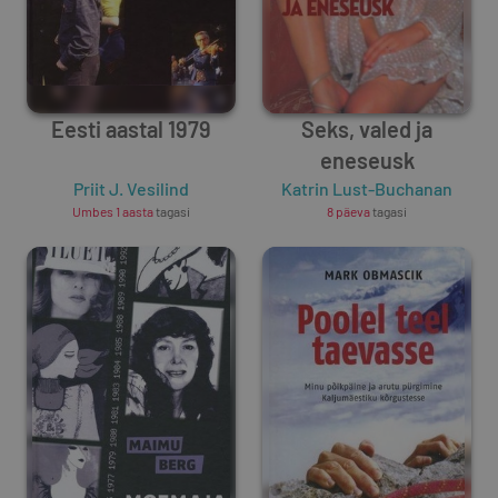
Eesti aastal 1979
Seks, valed ja
eneseusk
Priit J. Vesilind
Katrin Lust-Buchanan
Umbes 1 aasta
tagasi
8 päeva
tagasi