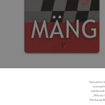
Kasutame kü
sotsiaal
veebisaidi
„Nõustu 
Üksikasjali