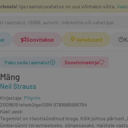
rloosis!
Iga raamatuvahetus on uus võimalus võita.
Vaat
se
Soovitakse
Vahetused
K
Paku seda raamatut
Soovinimekirja
Mäng
Neil Strauss
Kirjastaja
:
Pilgrim
2009
619 lehekülge
ISBN
9789985995754
Keel: eesti
Tegemist on tõestisündinud looga. Kõik juhtus päriselt.„
ümbersünni terav­meelseks, sõnaosavaks, naistele vastu