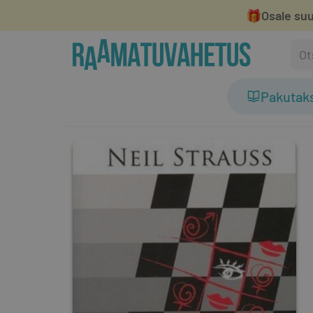
🎁
Osale suu
Pakutak