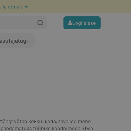
a lähemalt ➔
Logi sisse
asutajatugi
Mäng” võtab kokku ujeda, tavalise mehe 
pandamatuks­ tüü­biks koodnimega Style 