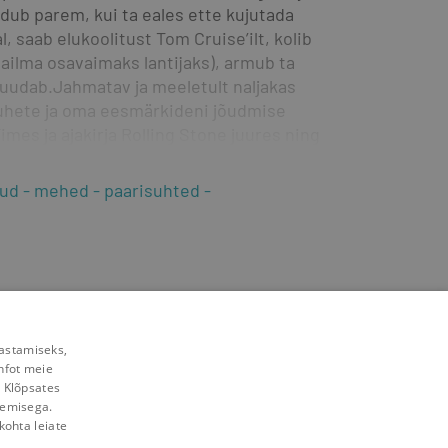
dub parem, kui ta eales ette kuju­tada 
 saab elukoolitust Tom Cruise’ilt, kolib 
ilma osavaimaks lantijaks), armub ta 
uudab.Jahmatav ja meeletult naljakas 
suhete ja oma eesmärkideni jõudmise 
es ja ajakirja­ Rolling Stone juures ning on 
kud
mehed
paarisuhted
rastamiseks,
nfot meie
. Klõpsates
lemisega.
kohta leiate