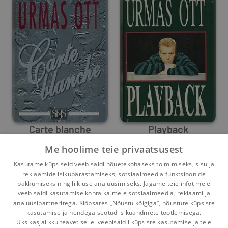
Carte blanche
Playback
Me hoolime teie privaatsusest
Urmas Ott
Urmas Ott
Kasutame küpsiseid veebisaidi nõuetekohaseks toimimiseks, sisu ja
0
6
0
5
reklaamide isikupärastamiseks, sotsiaalmeedia funktsioonide
pakkumiseks ning liikluse analüüsimiseks. Jagame teie infot meie
veebisaidi kasutamise kohta ka meie sotsiaalmeedia, reklaami ja
analüüsipartneritega. Klõpsates „Nõustu kõigiga“, nõustute küpsiste
kasutamise ja nendega seotud isikuandmete töötlemisega.
Pealehele
Ostukorv
Sõnumid
Teated
Konto
Üksikasjalikku teavet sellel veebisaidil küpsiste kasutamise ja teie