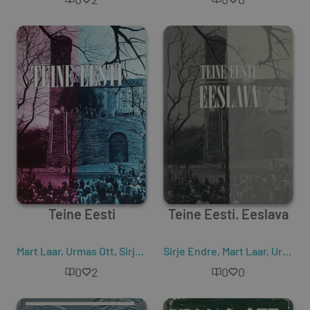
Teine Eesti
Teine Eesti. Eeslava
Mart Laar
,
Urmas Ott
,
Sirje Endre
Sirje Endre
,
Mart Laar
,
Urmas Ott
0
2
0
0