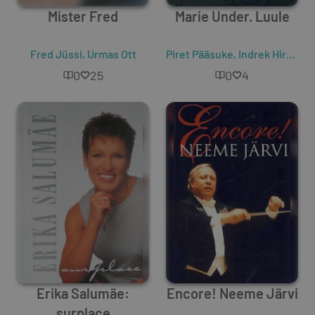
Mister Fred
Marie Under. Luule
Fred Jüssi
,
Urmas Ott
Piret Pääsuke
,
Indrek Hirv
,
Urm
0
25
0
4
Erika Salumäe:
Encore! Neeme Järvi
surplace