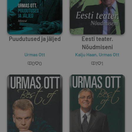
Puudutused ja jäljed
Eesti teater.
Nõudmiseni
Urmas Ott
Kalju Haan
,
Urmas Ott
0
0
1
1