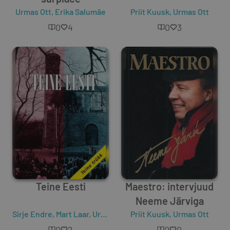
Urmas Ott
,
Erika Salumäe
Priit Kuusk
,
Urmas Ott
0
4
0
3
Teine Eesti
Maestro: intervjuud
Neeme Järviga
Sirje Endre
,
Mart Laar
,
Urmas Ott
Priit Kuusk
,
Urmas Ott
0
2
0
0