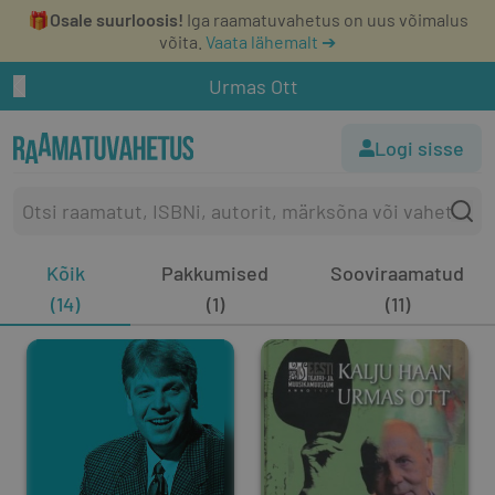
🎁
Osale suurloosis!
Iga raamatuvahetus on uus võimalus
võita.
Vaata lähemalt ➔
Urmas Ott
Logi sisse
Kõik
Pakkumised
Sooviraamatud
(14)
(1)
(11)