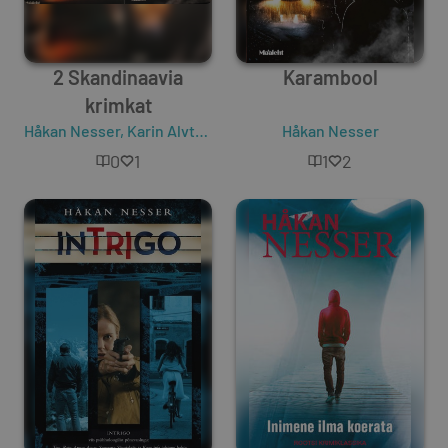
2 Skandinaavia
Karambool
krimkat
Håkan Nesser
,
Karin Alvtegen
Håkan Nesser
0
1
1
2