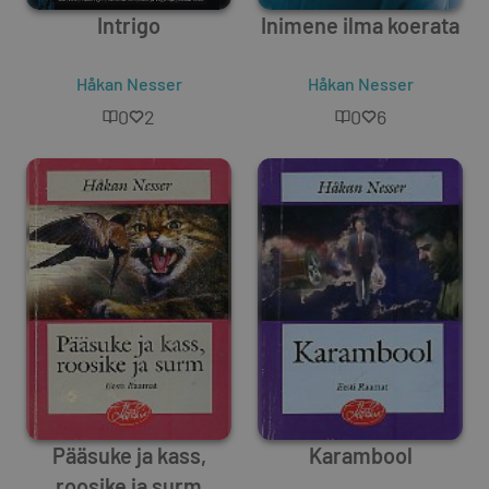
Intrigo
Inimene ilma koerata
Håkan Nesser
Håkan Nesser
0
2
0
6
Pääsuke ja kass,
Karambool
roosike ja surm