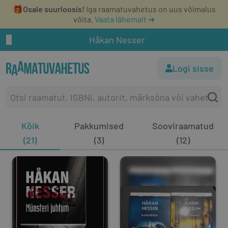
🎁
Osale suurloosis!
Iga raamatuvahetus on uus võimalus
võita.
Vaata lähemalt ➔
Håkan Nesser
Logi sisse
Kõik
Pakkumised
Sooviraamatud
(21)
(3)
(12)