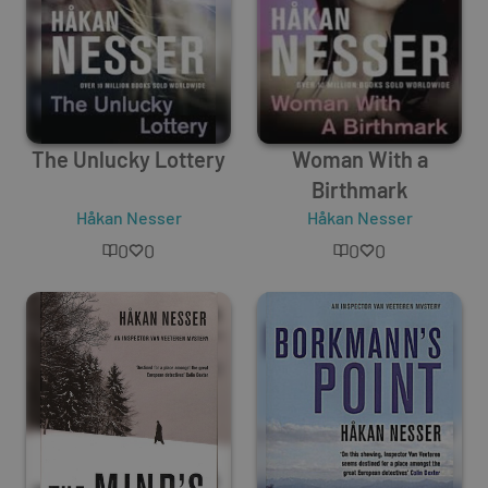
The Unlucky Lottery
Woman With a
Birthmark
Håkan Nesser
Håkan Nesser
0
0
0
0