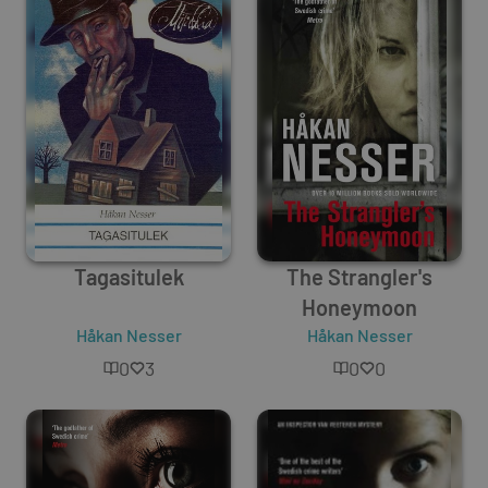
Tagasitulek
The Strangler's
Honeymoon
Håkan Nesser
Håkan Nesser
0
3
0
0