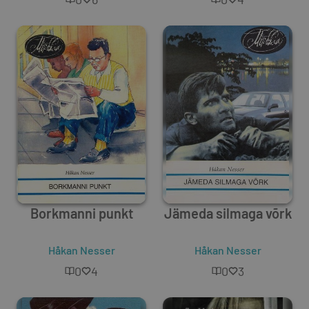
Borkmanni punkt
Jämeda silmaga võrk
Håkan Nesser
Håkan Nesser
0
4
0
3