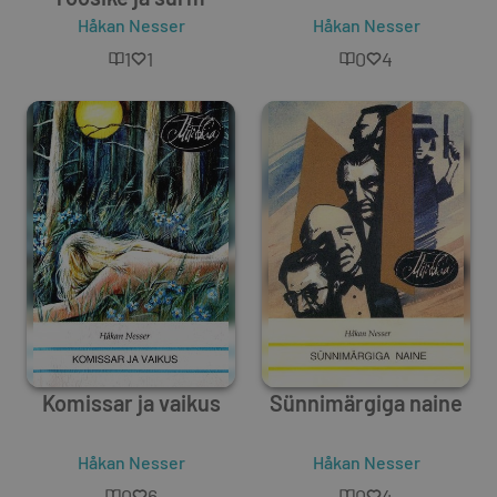
Håkan Nesser
Håkan Nesser
1
1
0
4
Komissar ja vaikus
Sünnimärgiga naine
Håkan Nesser
Håkan Nesser
0
6
0
4