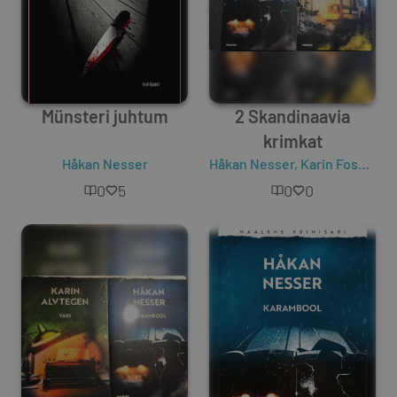
Münsteri juhtum
2 Skandinaavia
krimkat
Håkan Nesser
Håkan Nesser
,
Karin Fossum
0
5
0
0