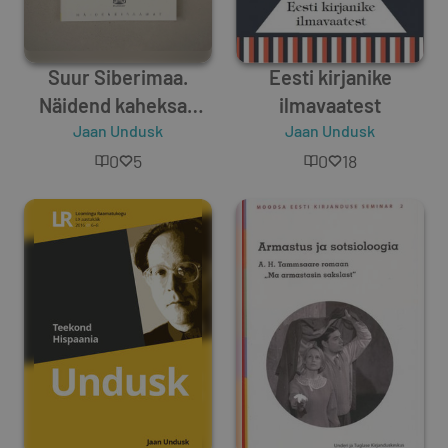
Suur Siberimaa.
Eesti kirjanike
Näidend kaheksas
ilmavaatest
pildis proloogi ja
Jaan Undusk
Jaan Undusk
epiloogiga
0
5
0
18