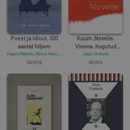
Poeet ja idioot. 100
Kuum. Novelle.
aastat hiljem
Vienna. Kogutud
Paavo Matsin
,
Mehis Heinsaar
,
Friedebert Tuglas
Jaan Undusk
proosa
,
Katrin Ruus
0
18
0
4