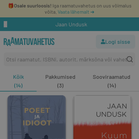
🎁
Osale suurloosis!
Iga raamatuvahetus on uus võimalus
võita.
Vaata lähemalt ➔
Jaan Undusk
Logi sisse
Kõik
Pakkumised
Sooviraamatud
(14)
(3)
(14)