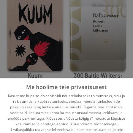
Kuum
300 Baltic Writers:
Estonia, Latvia,
Me hoolime teie privaatsusest
Jaan Undusk
Benedikts Kalnačs
Lithuania
,
Jūraté Sprindyté
Kasutame küpsiseid veebisaidi nõuetekohaseks toimimiseks, sisu ja
6
2
0
3
reklaamide isikupärastamiseks, sotsiaalmeedia funktsioonide
pakkumiseks ning liikluse analüüsimiseks. Jagame teie infot meie
veebisaidi kasutamise kohta ka meie sotsiaalmeedia, reklaami ja
analüüsipartneritega. Klõpsates „Nõustu kõigiga“, nõustute küpsiste
kasutamise ja nendega seotud isikuandmete töötlemisega.
Pealehele
Ostukorv
Sõnumid
Teated
Konto
Üksikasjalikku teavet sellel veebisaidil küpsiste kasutamise ja teie