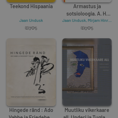
Teekond Hispaania
Armastus ja
sotsioloogia. A. H.
Jaan Undusk
Jaan Undusk
Tammsaare romaan
,
Mirjam Hinrikus
«Ma armastasin
3
5
0
5
sakslast»
Hingede ränd : Ado
Muutliku vikerkaare
Vabbe ja Friedebert
all. Underi ja Tuglase