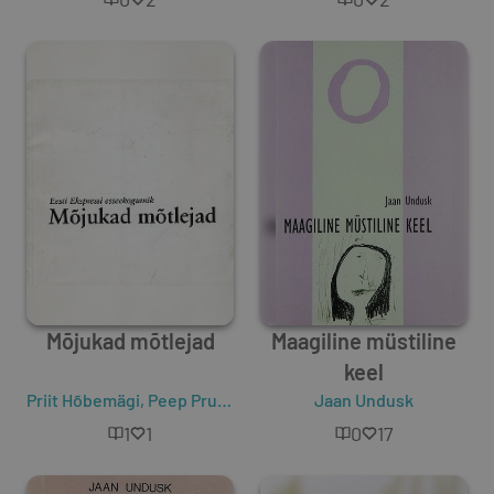
Mõjukad mõtlejad
Maagiline müstiline
keel
Priit Hõbemägi
,
Peep Pruks
,
Ando Keskküla
Jaan Undusk
,
Karin Hallas
,
Toi
1
1
0
17