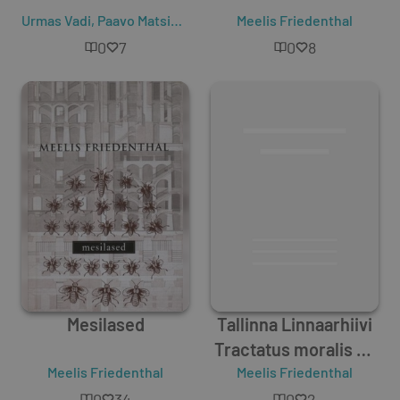
Urmas Vadi
,
Paavo Matsin
,
Andrei Hvostov
Meelis Friedenthal
,
Olev Remsu
,
Rein
0
7
0
8
Mesilased
Tallinna Linnaarhiivi
Tractatus moralis de
Meelis Friedenthal
Meelis Friedenthal
oculo
0
34
0
2