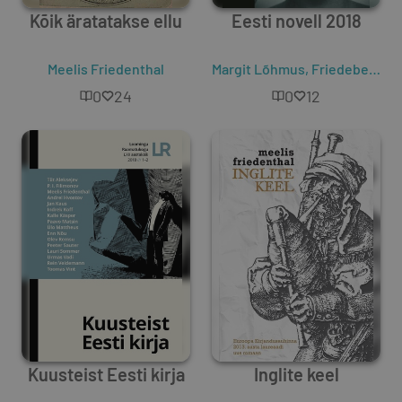
Kõik äratatakse ellu
Eesti novell 2018
Meelis Friedenthal
Margit Lõhmus
,
Friedebert Tuglas
0
24
0
12
Kuusteist Eesti kirja
Inglite keel