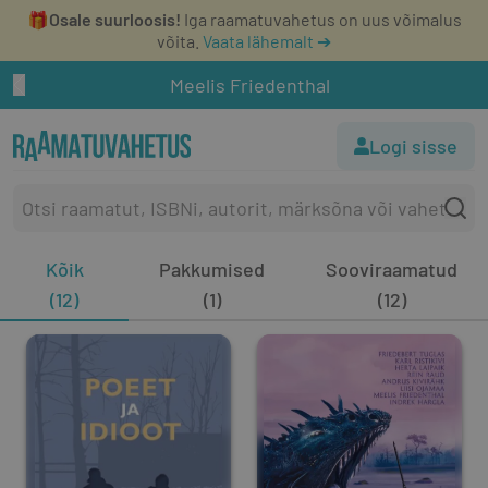
🎁
Osale suurloosis!
Iga raamatuvahetus on uus võimalus
võita.
Vaata lähemalt ➔
Meelis Friedenthal
Logi sisse
Kõik
Pakkumised
Sooviraamatud
(12)
(1)
(12)