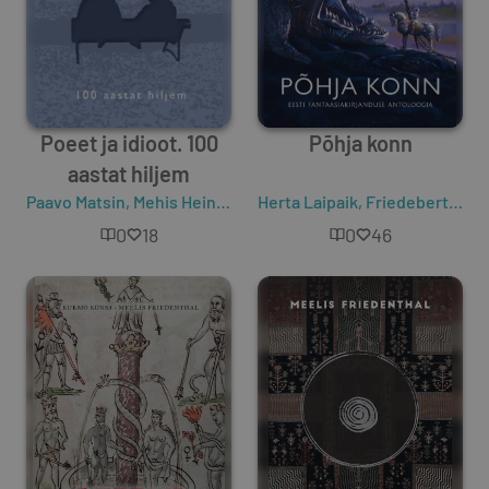
Poeet ja idioot. 100
Põhja konn
aastat hiljem
Paavo Matsin
,
Mehis Heinsaar
,
Friedebert Tuglas
Herta Laipaik
,
Friedebert Tuglas
,
Katrin Ruus
0
18
0
46