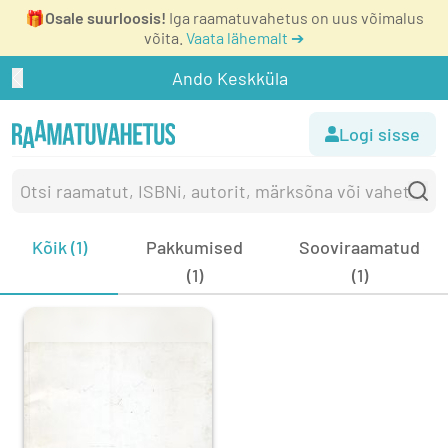
🎁
Osale suurloosis!
Iga raamatuvahetus on uus võimalus
võita.
Vaata lähemalt ➔
Ando Keskküla
Logi sisse
Kõik (1)
Pakkumised
Sooviraamatud
(1)
(1)