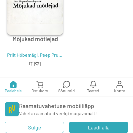
Mõjukad mõtlejad
Priit Hõbemägi
,
Peep Pruks
,
Ando Keskküla
,
Karin Hallas
,
Toi
1
1
Pealehele
Ostukorv
Sõnumid
Teated
Konto
Raamatuvahetuse mobiiliäpp
Vaheta raamatuid veelgi mugavamalt!
Sulge
Laadi alla