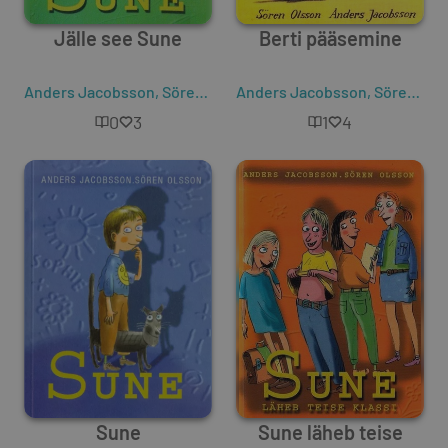
Jälle see Sune
Berti pääsemine
Anders Jacobsson
,
Sören Olsson
Anders Jacobsson
,
Sören Olsson
0
3
1
4
Sune
Sune läheb teise