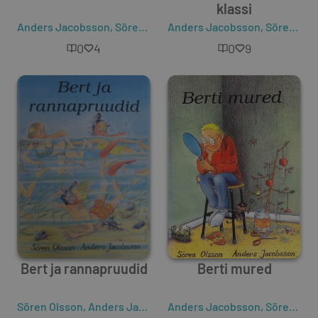
klassi
Anders Jacobsson
,
Sören Olsson
Anders Jacobsson
,
Sören Olsson
0
4
0
9
Bert ja rannapruudid
Berti mured
Sören Olsson
,
Anders Jacobsson
Anders Jacobsson
,
Sören Olsson