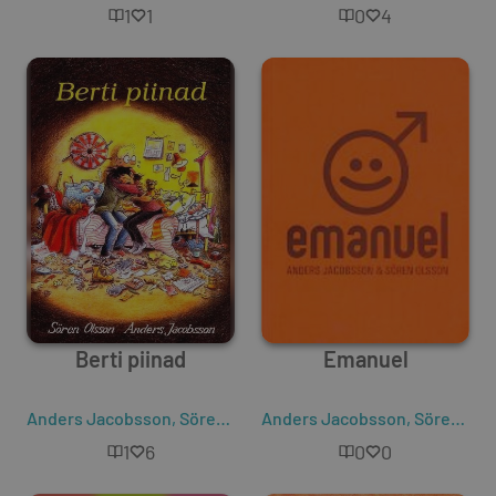
1
1
0
4
Berti piinad
Emanuel
Anders Jacobsson
,
Sören Olsson
Anders Jacobsson
,
Sören Olsson
1
6
0
0