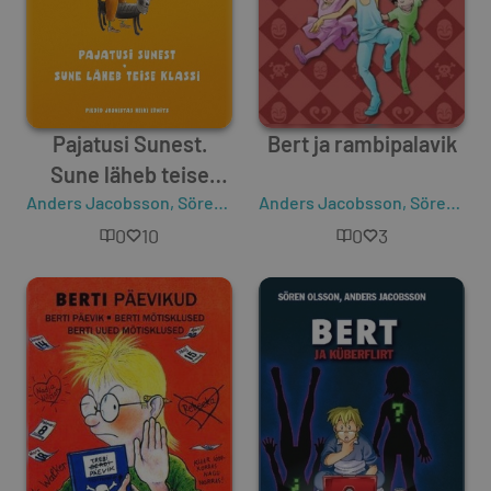
Pajatusi Sunest.
Bert ja rambipalavik
Sune läheb teise
Anders Jacobsson
klassi
,
Sören Olsson
Anders Jacobsson
,
Sören Olsson
0
10
0
3