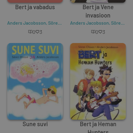
Bert ja vabadus
Bert ja Vene
invasioon
Anders Jacobsson
,
Sören Olsson
Anders Jacobsson
,
Sören Olsson
0
3
0
3
Sune suvi
Bert ja Heman
Hunters