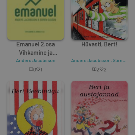
Emanuel 2.osa
Hüvasti, Bert!
Vihkamine ja
Anders Jacobsson
armastus
Anders Jacobsson
,
Sören Olsson
0
1
2
2