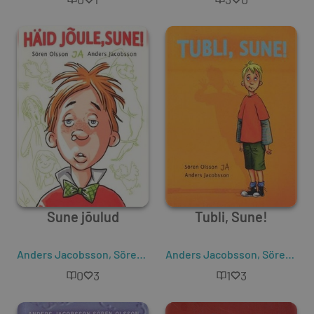
Sune jõulud
Tubli, Sune!
Anders Jacobsson
,
Sören Olsson
Anders Jacobsson
,
Sören Olsson
0
3
1
3