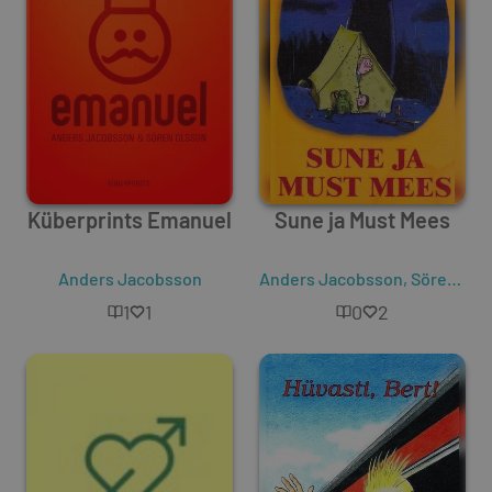
Küberprints Emanuel
Sune ja Must Mees
Anders Jacobsson
Anders Jacobsson
,
Sören Olsson
1
1
0
2