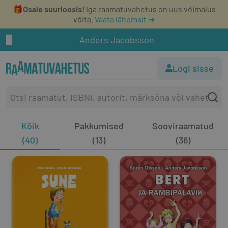
🎁
Osale suurloosis!
Iga raamatuvahetus on uus võimalus
võita.
Vaata lähemalt ➔
Anders Jacobsson
Logi sisse
Kõik
Pakkumised
Sooviraamatud
(40)
(13)
(36)