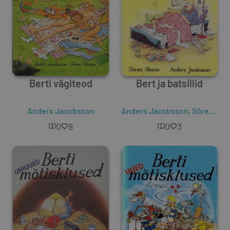
Berti vägiteod
Bert ja batsillid
Anders Jacobsson
Anders Jacobsson
,
Sören Olsson
0
8
0
3