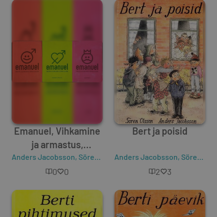
Emanuel, Vihkamine
Bert ja poisid
ja armastus,
Anders Jacobsson
Küberprints
,
Sören Olsson
Anders Jacobsson
,
Sören Olsson
0
0
2
3