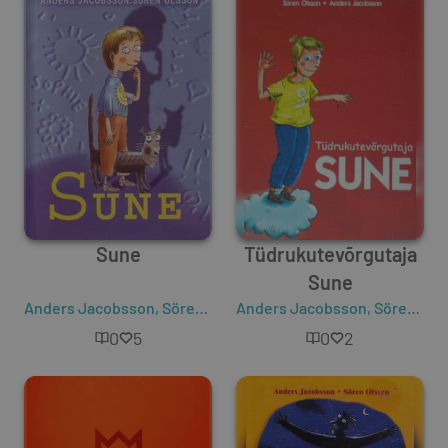
Sune
Tüdrukutevõrgutaja
Sune
Anders Jacobsson
,
Sören Olsson
Anders Jacobsson
,
Sören Olsson
0
5
0
2