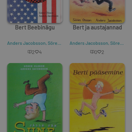
Bert Beebinägu
Bert ja austajannad
Anders Jacobsson
,
Sören Olsson
Anders Jacobsson
,
Sören Olsson
2
4
0
2