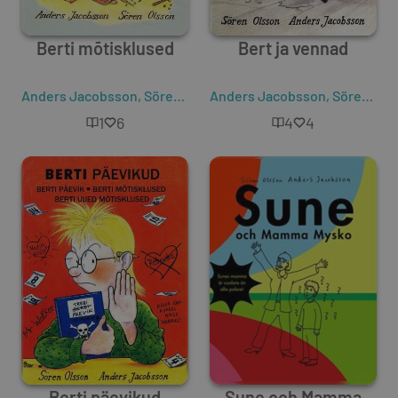
Berti mõtisklused
Bert ja vennad
Anders Jacobsson
,
Sören Olsson
Anders Jacobsson
,
Sören Olsson
1
6
4
4
Berti päevikud
Sune och Mamma