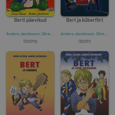
Berti päevikud
Bert ja küberflirt
Anders Jacobsson
,
Sören Olsson
Anders Jacobsson
,
Sören Olsson
0
19
0
3