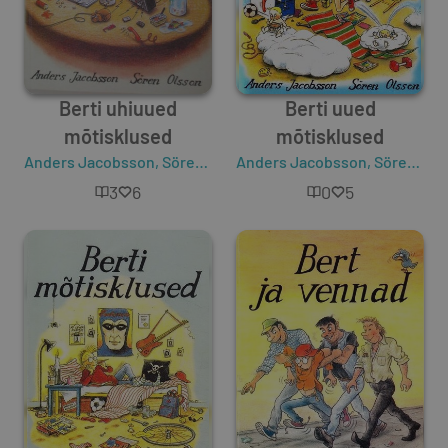
Berti uhiuued
Berti uued
mõtisklused
mõtisklused
Anders Jacobsson
,
Sören Olsson
Anders Jacobsson
,
Sören Olsson
3
6
0
5