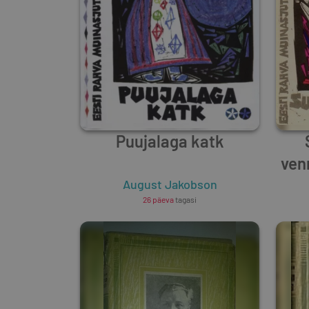
Puujalaga katk
ven
August Jakobson
26 päeva
tagasi