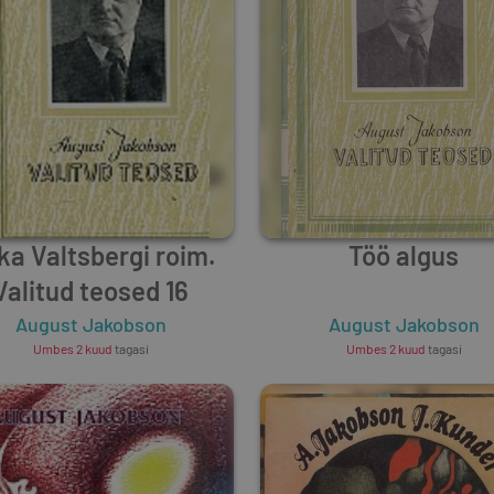
ka Valtsbergi roim.
Töö algus
Valitud teosed 16
August Jakobson
August Jakobson
Umbes 2 kuud
tagasi
Umbes 2 kuud
tagasi