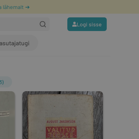
a lähemalt ➔
Logi sisse
asutajatugi
3)