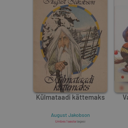
Külmataadi kättemaks
V
August Jakobson
Umbes 1 aasta
tagasi