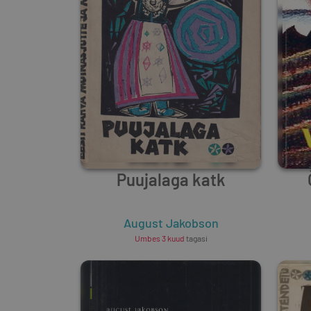
Puujalaga katk
August Jakobson
Umbes 3 kuud
tagasi