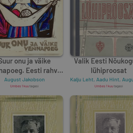
Suur onu ja väike
Valik Eesti Nõuko
napoeg. Eesti rahva
lühiproosat
muinasjutte ja
August Jakobson
Kalju Leht
,
Aadu Hint
,
August Ja
Umbes 1 kuu
tagasi
Umbes 1 kuu
tagasi
muistendeid