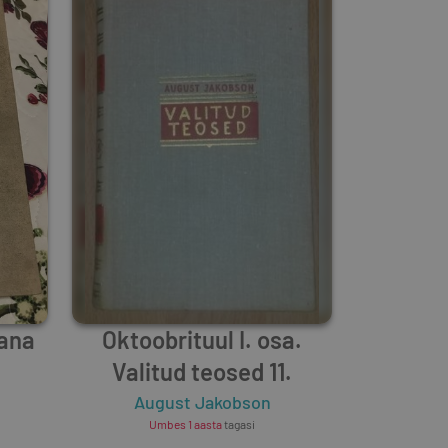
Vana
Oktoobrituul I. osa.
Valitud teosed 11.
August Jakobson
Umbes 1 aasta
tagasi