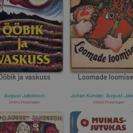
Ööbik ja vaskuss
Loomade loomise
August Jakobson
Juhan Kunder
,
August Ja
Umbes 3 kuud
tagasi
Umbes 3 kuud
tagasi