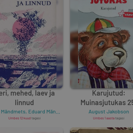
ri, mehed, laev ja
Karujutud:
linnud
Muinasjutukas 2
 Mändmets
,
Eduard Männik
,
August Mälk
August Jakobson
,
Aadu Hint
,
Her
Umbes 12 kuud
tagasi
Umbes 1 aasta
tagasi