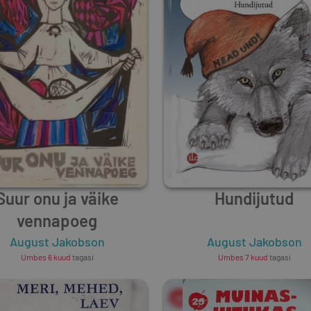
Suur onu ja väike
Hundijutud
vennapoeg
August Jakobson
August Jakobson
Umbes 6 kuud
tagasi
Umbes 7 kuud
tagasi