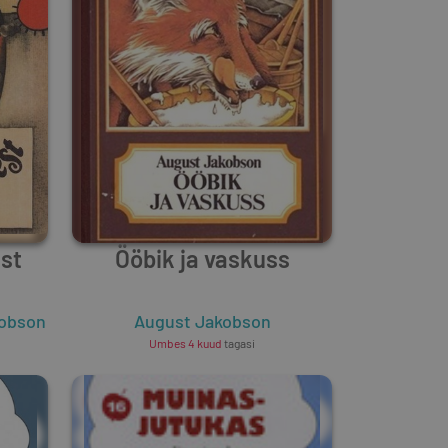
st
Ööbik ja vaskuss
kobson
August Jakobson
Umbes 4 kuud
tagasi