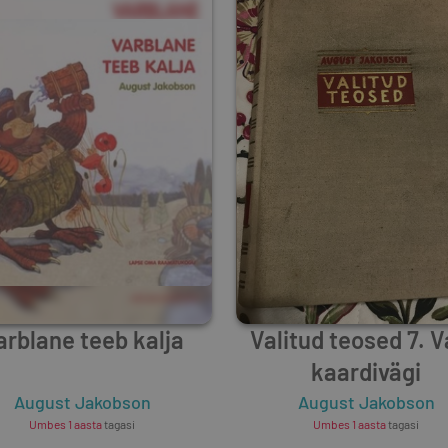
arblane teeb kalja
Valitud teosed 7. 
kaardivägi
August Jakobson
August Jakobson
Umbes 1 aasta
tagasi
Umbes 1 aasta
tagasi