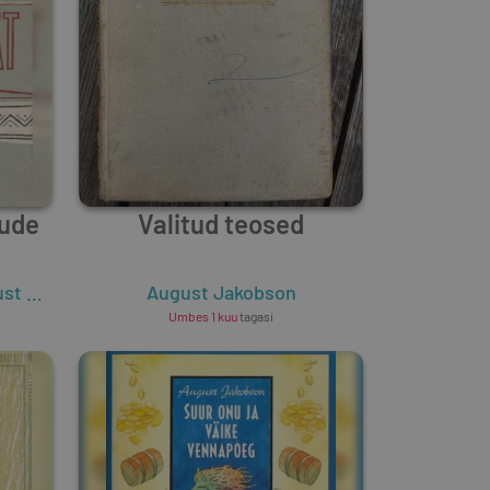
gude
Valitud teosed
kobson
,
Erni Krusten
August Jakobson
,
Eduard Männik
,
Lilli Promet
,
Umbes 1 kuu
tagasi