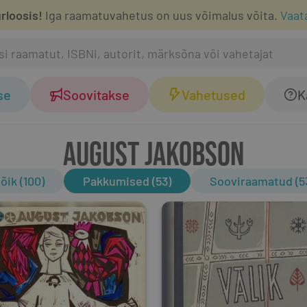
rloosis!
Iga raamatuvahetus on uus võimalus võita.
Vaat
se
Soovitakse
Vahetused
K
AUGUST JAKOBSON
õik (100)
Pakkumised (53)
Sooviraamatud (5