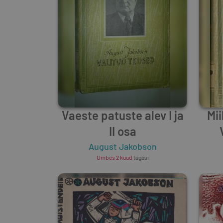
Vaeste patuste alev I ja
Mii
II osa
August Jakobson
Umbes 2 kuud
tagasi