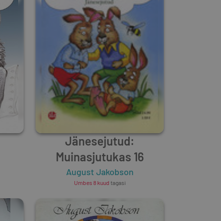
Jänesejutud:
Muinasjutukas 16
August Jakobson
Umbes 8 kuud
tagasi