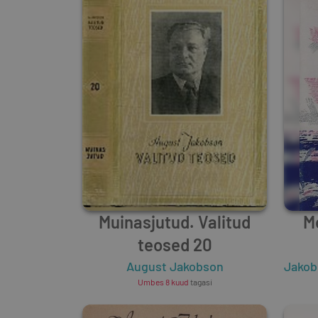
Muinasjutud. Valitud
Me
teosed 20
August Jakobson
Jakob
Umbes 8 kuud
tagasi