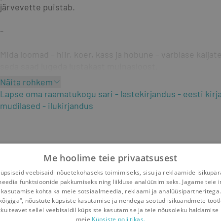
järvevette puistab.
-
Mida loomad – hiir, koer, kass ja hobune – varblase kaljat
seda saad lugeda lustakast muinasloost.
Näita rohkem
Lapse oma raamatukogu sari
lastekirjandus
eesti kir
mudilased
ilukirjandus
Me hoolime teie privaatsusest
psiseid veebisaidi nõuetekohaseks toimimiseks, sisu ja reklaamide isikupä
meedia funktsioonide pakkumiseks ning liikluse analüüsimiseks. Jagame teie i
 kasutamise kohta ka meie sotsiaalmeedia, reklaami ja analüüsipartneritega
kõigiga“, nõustute küpsiste kasutamise ja nendega seotud isikuandmete tööt
kku teavet sellel veebisaidil küpsiste kasutamise ja teie nõusoleku haldamise 
meie
Küpsiste poliitikas.