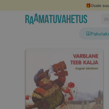
🎁
Osale suu
Pakutak