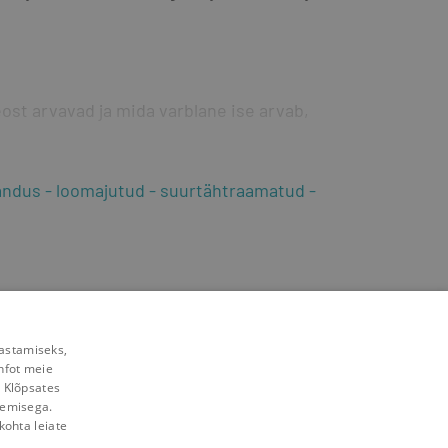
eost arvavad ja mida varblane ise arvab, 
jandus
loomajutud
suurtähtraamatud
rastamiseks,
nfot meie
. Klõpsates
lemisega.
kohta leiate