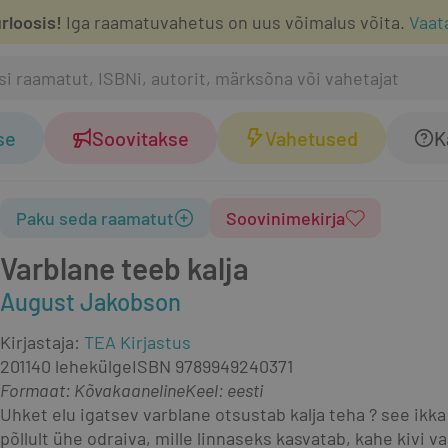
rloosis!
Iga raamatuvahetus on uus võimalus võita.
Vaat
se
Soovitakse
Vahetused
K
Paku seda raamatut
Soovinimekirja
Varblane teeb kalja
August Jakobson
Kirjastaja
:
TEA Kirjastus
2011
40 lehekülge
ISBN
9789949240371
Formaat
:
Kõvakaaneline
Keel: eesti
Uhket elu igatsev varblane otsustab kalja teha ? see ikka
põllult ühe odraiva, mille linnaseks kasvatab, kahe kivi v