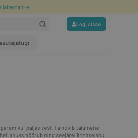
a lähemalt ➔
Logi sisse
asutajatugi
 parem kui paljas vesi. Ta nokib talumehe 
ahel jahuks hõõrub ning seejärel linnasejahu 