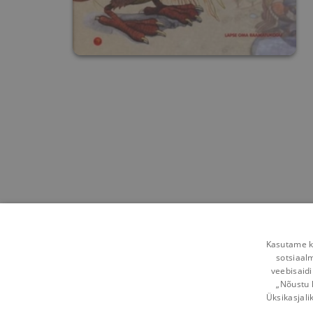
Kasutame kü
sotsiaal
veebisaidi
„Nõustu 
Üksikasjali