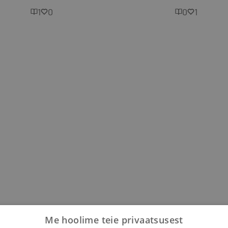
1
0
0
1
Me hoolime teie privaatsusest