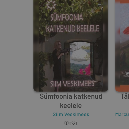
Sümfoonia katkenud
Tä
keelele
Siim Veskimees
Marcu
0
1