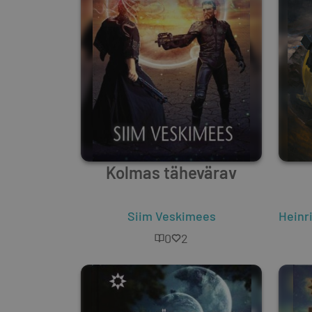
Kolmas tähevärav
Siim Veskimees
Heinr
0
2