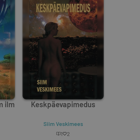
m ilm
Keskpäevapimedus
les Stross
,
Kirill Jeskov
Siim Veskimees
1
2