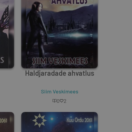
Haldjaradade ahvatlus
im Veskimees
,
Sven Kivisildnik
Siim Veskimees
,
Meelis Ivanov
,
Aira Rakav
0
2