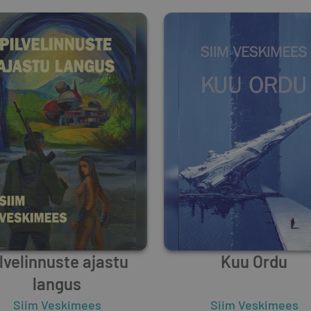
lvelinnuste ajastu
Kuu Ordu
langus
Siim Veskimees
Siim Veskimees