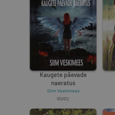
Kaugete päevade
naeratus
Siim Veskimees
0
2