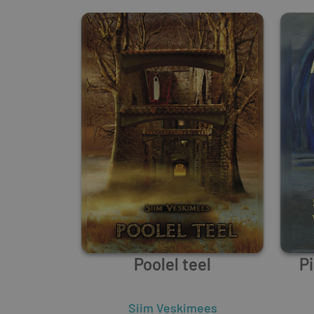
Poolel teel
Pi
Siim Veskimees