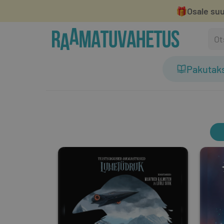
🎁
Osale suu
Pakutak