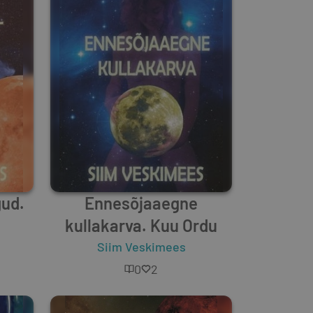
ud.
Ennesõjaaegne
kullakarva. Kuu Ordu
Siim Veskimees
0
2