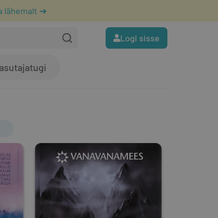
a lähemalt ➔
Logi sisse
asutajatugi