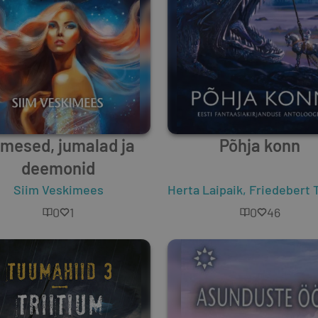
imesed, jumalad ja
Põhja konn
deemonid
rmas Nimetu
Siim Veskimees
,
Krafinna
,
Siim Veskimees
Herta Laipaik
,
Mairi Laurik
,
Friedebert Tu
,
Häli
0
1
0
46