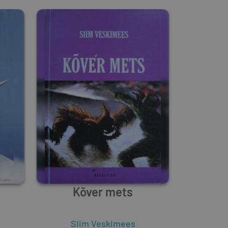
Kõver mets
Siim Veskimees