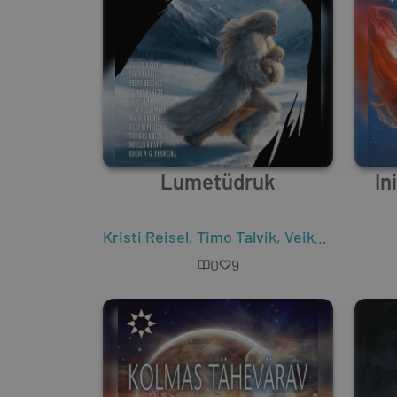
Lumetüdruk
In
Kristi Reisel
,
Timo Talvik
,
Veiko Belials
,
U
0
9