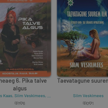
heaeg 6. Pika talve
Taevatagune suure
algus
s Kaas
,
Siim Veskimees
,
Indrek Hargla
,
Siim Veskimees
Karen Orlau
,
Char
1
6
0
1