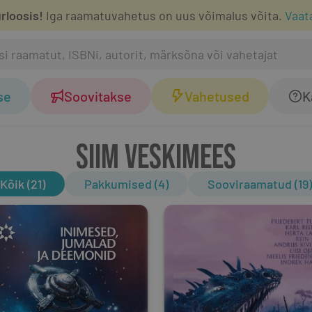
rloosis!
Iga raamatuvahetus on uus võimalus võita.
Vaat
se
Soovitakse
Vahetused
K
SIIM VESKIMEES
Kõik (21)
Pakkumised (4)
Sooviraamatud (19)