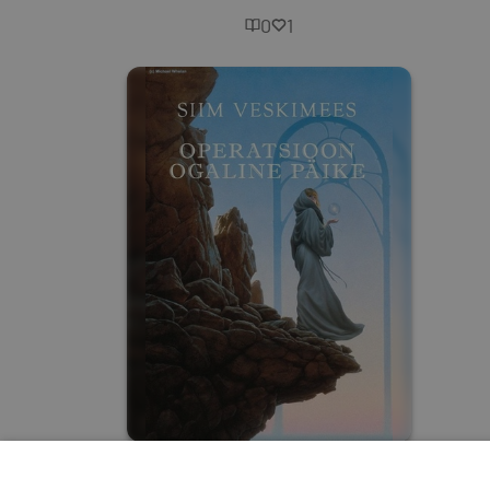
0
1
Operatsioon "Ogaline