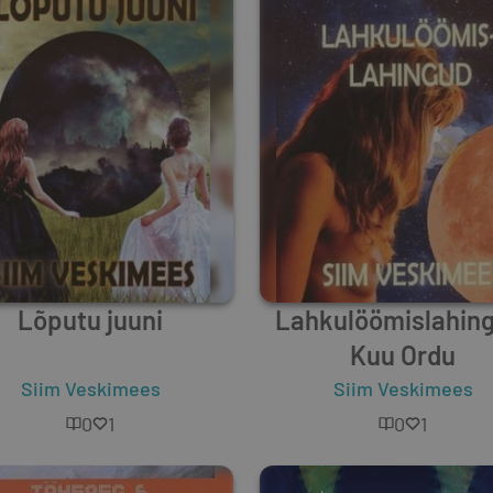
Lõputu juuni
Lahkulöömislahing
Kuu Ordu
Siim Veskimees
Siim Veskimees
0
1
0
1