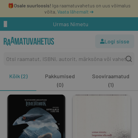
🎁
Osale suurloosis!
Iga raamatuvahetus on uus võimalus
võita.
Vaata lähemalt ➔
Urmas Nimetu
Logi sisse
Kõik (2)
Pakkumised
Sooviraamatud
(0)
(1)