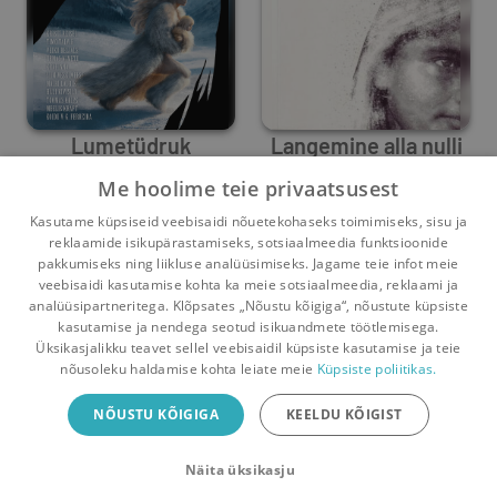
Lumetüdruk
Langemine alla nulli
Me hoolime teie privaatsusest
Kristi Reisel
,
Timo Talvik
,
Veiko Belials
Urmas Nimetu
,
Urmas Nimetu
,
Krafi
Kasutame küpsiseid veebisaidi nõuetekohaseks toimimiseks, sisu ja
0
9
0
0
reklaamide isikupärastamiseks, sotsiaalmeedia funktsioonide
pakkumiseks ning liikluse analüüsimiseks. Jagame teie infot meie
veebisaidi kasutamise kohta ka meie sotsiaalmeedia, reklaami ja
analüüsipartneritega. Klõpsates „Nõustu kõigiga“, nõustute küpsiste
kasutamise ja nendega seotud isikuandmete töötlemisega.
Pealehele
Ostukorv
Sõnumid
Teated
Konto
Üksikasjalikku teavet sellel veebisaidil küpsiste kasutamise ja teie
nõusoleku haldamise kohta leiate meie
Küpsiste poliitikas.
Raamatuvahetuse mobiiliäpp
NÕUSTU KÕIGIGA
KEELDU KÕIGIST
Vaheta raamatuid veelgi mugavamalt!
Näita üksikasju
Sulge
Laadi alla