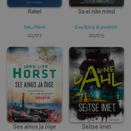
Rakel
Sa ei näe mind
Satu Rämö
Eva Björg Ægisdóttir
0
3
0
15
See ainus ja õige
Seitse imet