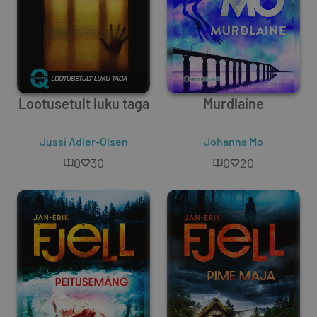
Lootusetult luku taga
Murdlaine
Jussi Adler-Olsen
Johanna Mo
0
30
0
20