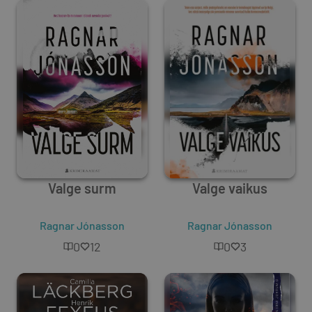
Valge surm
Valge vaikus
Ragnar Jónasson
Ragnar Jónasson
0
12
0
3