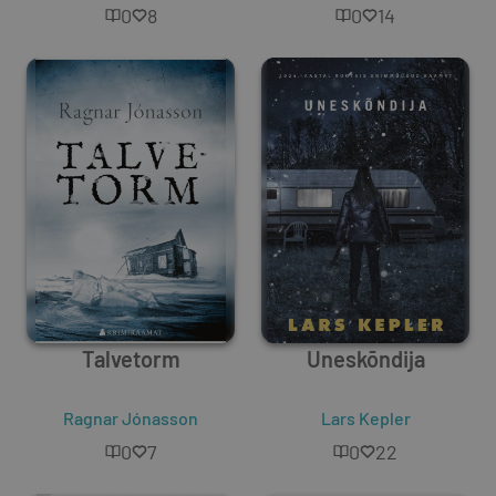
0
8
0
14
Talvetorm
Uneskõndija
Ragnar Jónasson
Lars Kepler
0
7
0
22