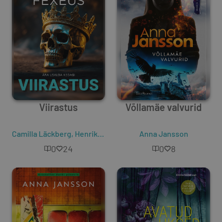
Viirastus
Võllamäe valvurid
Camilla Läckberg
,
Henrik Fexeus
Anna Jansson
0
24
0
8