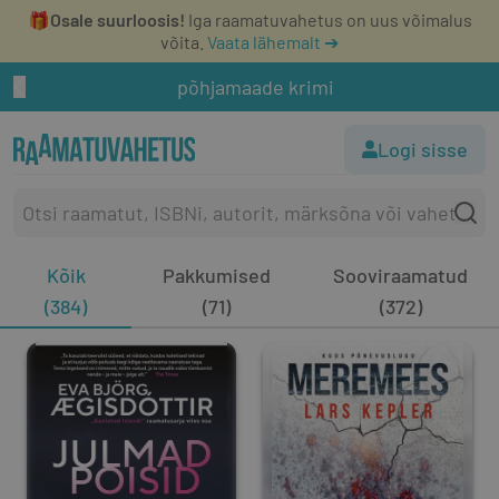
🎁
Osale suurloosis!
Iga raamatuvahetus on uus võimalus
võita.
Vaata lähemalt ➔
põhjamaade krimi
Logi sisse
Kõik
Pakkumised
Sooviraamatud
(384)
(71)
(372)