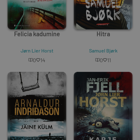
Felicia kadumine
Hitra
Jørn Lier Horst
Samuel Bjørk
0
14
0
11