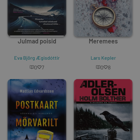
Julmad poisid
Meremees
Eva Björg Ægisdóttir
Lars Kepler
0
7
0
8