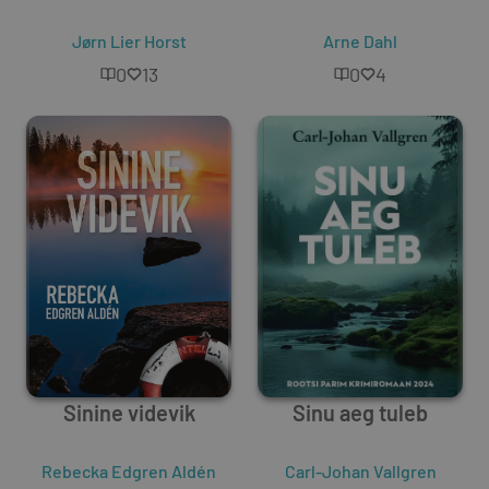
Jørn Lier Horst
Arne Dahl
0
13
0
4
Sinine videvik
Sinu aeg tuleb
Rebecka Edgren Aldén
Carl-Johan Vallgren