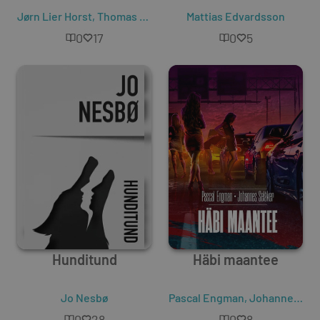
Jørn Lier Horst
,
Thomas Enger
Mattias Edvardsson
0
17
0
5
Hunditund
Häbi maantee
Jo Nesbø
Pascal Engman
,
Johannes Selåker
0
28
0
8