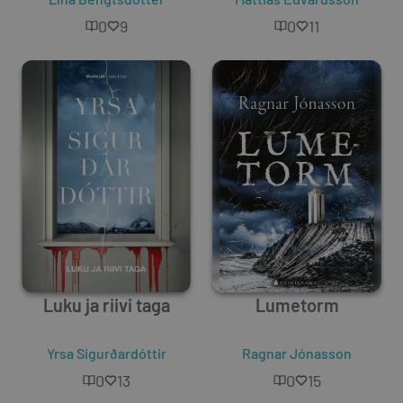
0
9
0
11
Luku ja riivi taga
Lumetorm
Yrsa Sigurðardóttir
Ragnar Jónasson
0
13
0
15