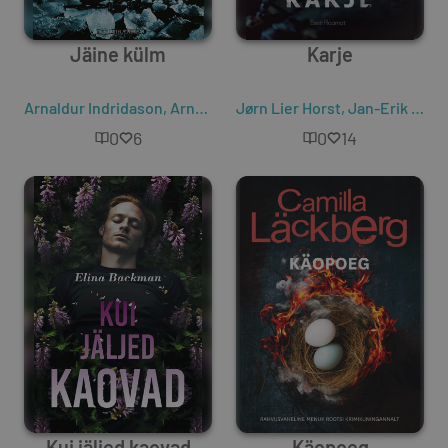
Jäine külm
Karje
Arnaldur Indridason
,
Arnaldur Indriðason
Jørn Lier Horst
,
Jan-Erik Fjell
0
6
0
14
Kui jäljed kaovad
Käopoeg