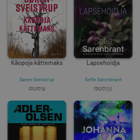
Käopoja kättemaks
Lapsehoidja
Søren Sveistrup
Sofie Sarenbrant
0
18
0
20