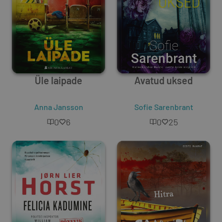
Üle laipade
Avatud uksed
Anna Jansson
Sofie Sarenbrant
0
6
0
25