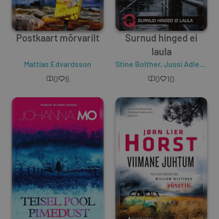
Postkaart mõrvarilt
Surnud hinged ei
laula
Mattias Edvardsson
Stine Bolther
,
Jussi Adler- Olsen
0
6
0
10