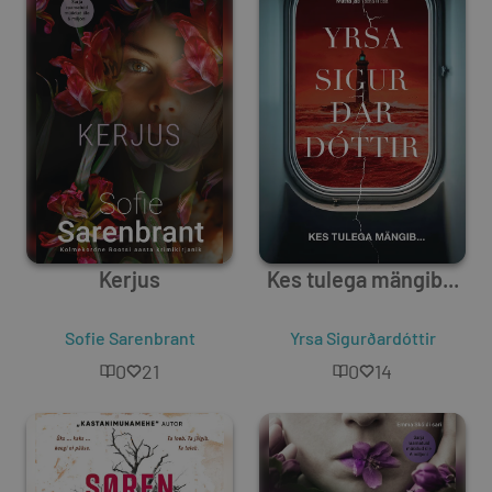
Kerjus
Kes tulega mängib...
Sofie Sarenbrant
Yrsa Sigurðardóttir
0
21
0
14