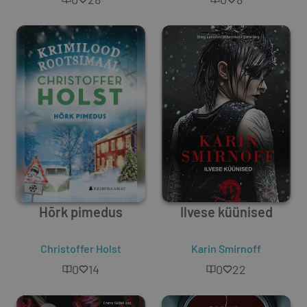
Hõrk pimedus
Ilvese küünised
Christoffer Holst
Karin Smirnoff
0
14
0
22