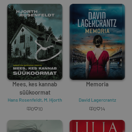
Mees, kes kannab
Memoria
süükoormat
Hans Rosenfeldt
,
M. Hjorth
David Lagercrantz
0
10
0
14