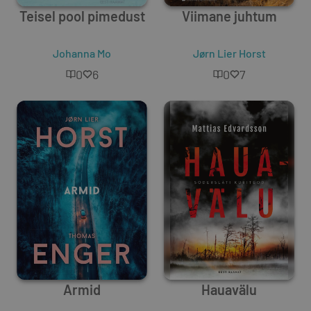
Teisel pool pimedust
Viimane juhtum
Johanna Mo
Jørn Lier Horst
0
6
0
7
Armid
Hauavälu