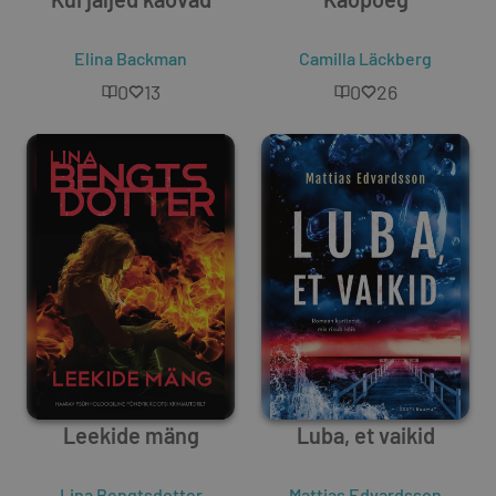
Elina Backman
Camilla Läckberg
0
13
0
26
Leekide mäng
Luba, et vaikid
Lina Bengtsdotter
Mattias Edvardsson