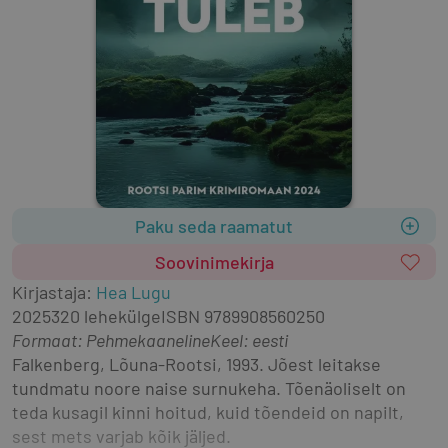
Paku seda raamatut
Soovinimekirja
Kirjastaja
:
Hea Lugu
2025
320 lehekülge
ISBN
9789908560250
Formaat
:
Pehmekaaneline
Keel: eesti
Falkenberg, Lõuna-Rootsi, 1993. Jõest leitakse 
tundmatu noore naise surnukeha. Tõenäoliselt on 
teda kusagil kinni hoitud, kuid tõendeid on napilt, 
sest mets varjab kõik jäljed.