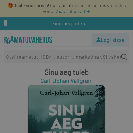
🎁
Osale suurloosis!
Iga raamatuvahetus on uus võimalus
võita.
Vaata lähemalt ➔
Sinu aeg tuleb
Logi sisse
Sinu aeg tuleb
Carl-Johan Vallgren