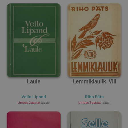
Laule
Lemmiklaulik. VIII
Vello Lipand
Riho Päts
Umbes 2 aastat
tagasi
Umbes 3 aastat
tagasi