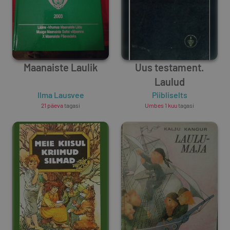
Maanaiste Laulik
Uus testament.
Laulud
Ilma Lausvee
Piibliselts
21 päeva
tagasi
Umbes 1 kuu
tagasi