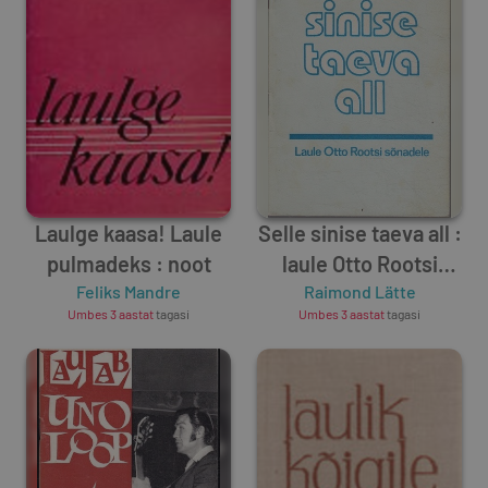
Laulge kaasa! Laule
Selle sinise taeva all :
pulmadeks : noot
laule Otto Rootsi
Feliks Mandre
Raimond Lätte
sõnadele
Umbes 3 aastat
tagasi
Umbes 3 aastat
tagasi