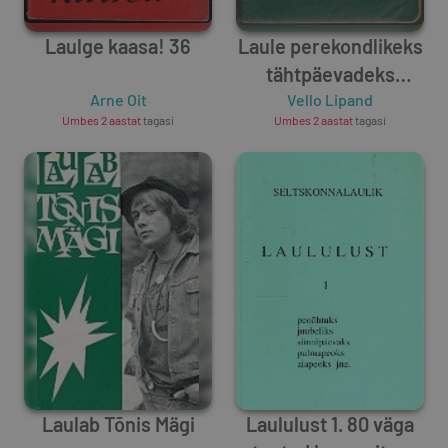
Laulge kaasa! 36
Laule perekondlikeks
tähtpäevadeks
Arne Oit
Vello Lipand
[Noot]
Umbes 2 aastat
tagasi
Umbes 2 aastat
tagasi
Laulab Tõnis Mägi
Laululust 1. 80 väga