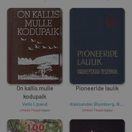
On kallis mulle
Pioneeride laulik
kodupaik
Vello Lipand
Aleksander Blumberg
,
Neeme Laanepõld
Umbes 7 kuud
tagasi
Umbes 7 kuud
tagasi