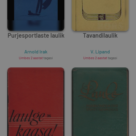
Purjesportlaste laulik
Tavandilaulik
Arnold Irak
V. Lipand
Umbes 2 aastat
tagasi
Umbes 2 aastat
tagasi