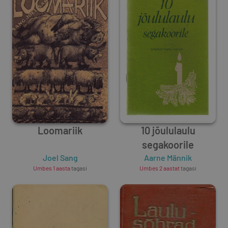
Loomariik
10 jõululaulu
segakoorile
Joel Sang
Aarne Männik
Umbes 1 aasta
tagasi
Umbes 2 aastat
tagasi