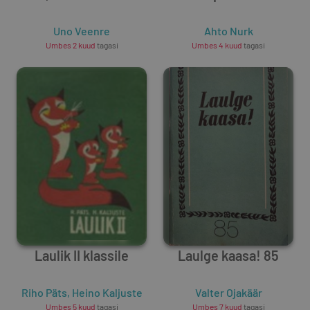
Uno Veenre
Ahto Nurk
Umbes 2 kuud
tagasi
Umbes 4 kuud
tagasi
Laulik II klassile
Laulge kaasa! 85
Riho Päts
,
Heino Kaljuste
Valter Ojakäär
Umbes 5 kuud
tagasi
Umbes 7 kuud
tagasi