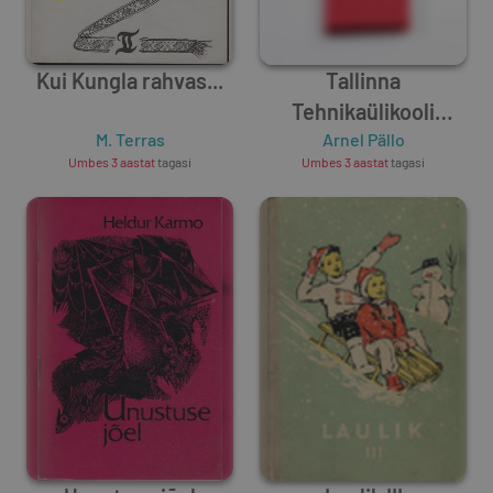
Kui Kungla rahvas...
Tallinna
Tehnikaülikooli
M. Terras
üliõpilaskonna laulik
Arnel Pällo
Umbes 3 aastat
tagasi
Umbes 3 aastat
tagasi