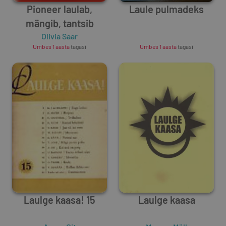
Pioneer laulab,
Laule pulmadeks
mängib, tantsib
Olivia Saar
Unknown Author
Umbes 1 aasta
tagasi
Umbes 1 aasta
tagasi
Laulge kaasa! 15
Laulge kaasa