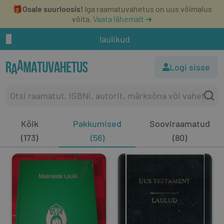
🎁
Osale suurloosis!
Iga raamatuvahetus on uus võimalus
võita.
Vaata lähemalt ➔
laulikud
Logi sisse
Kõik
Pakkumised
Sooviraamatud
(173)
(56)
(80)