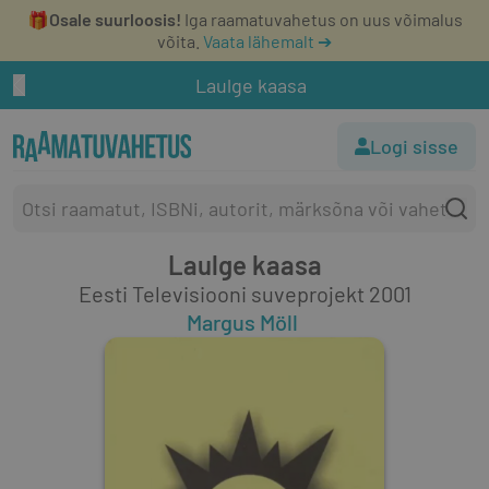
🎁
Osale suurloosis!
Iga raamatuvahetus on uus võimalus
võita.
Vaata lähemalt ➔
Laulge kaasa
Logi sisse
Laulge kaasa
Eesti Televisiooni suveprojekt 2001
Margus Möll