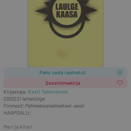
Paku seda raamatut
Soovinimekirja
Kirjastaja
:
Eesti Televisioon
2001
221 lehekülge
Formaat
:
Pehmekaaneline
Keel: eesti
HAAPSALU:
Meri ja kitarr