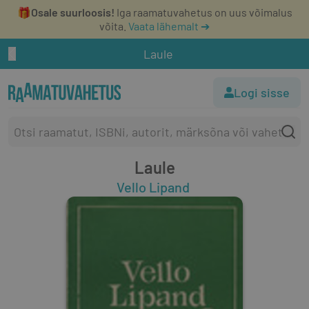
🎁
Osale suurloosis!
Iga raamatuvahetus on uus võimalus
võita.
Vaata lähemalt ➔
Laule
Logi sisse
Laule
Vello Lipand