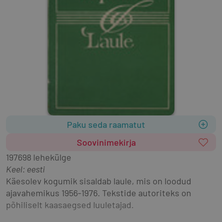
Paku seda raamatut
Soovinimekirja
1976
98 lehekülge
Keel: eesti
Käesolev kogumik sisaldab laule, mis on loodud 
ajavahemikus 1956-1976. Tekstide autoriteks on 
põhiliselt kaasaegsed luuletajad.