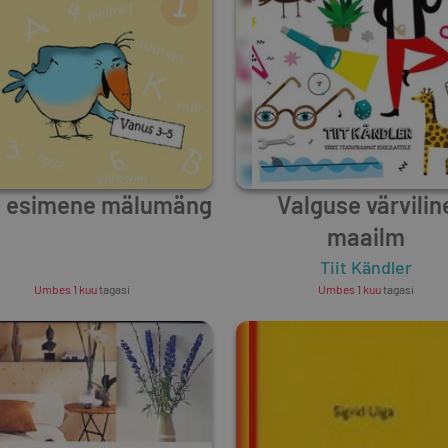
u esimene mälumäng
Valguse värvilin
maailm
Unknown Author
Tiit Kändler
Umbes 1 kuu
tagasi
Umbes 1 kuu
tagasi