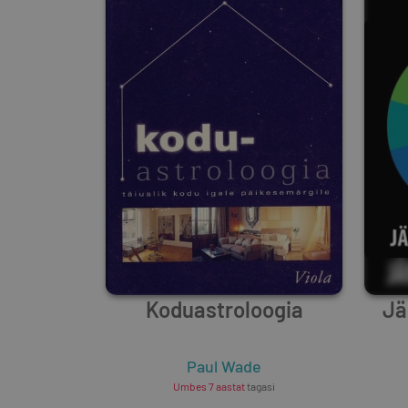
Koduastroloogia
Jä
Paul Wade
Umbes 7 aastat
tagasi