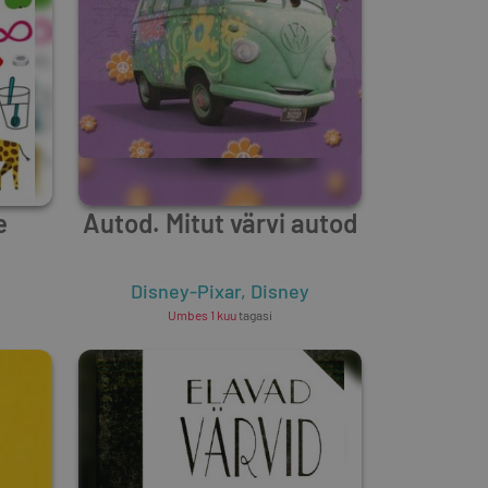
e
Autod. Mitut värvi autod
Disney-Pixar
,
Disney
Umbes 1 kuu
tagasi