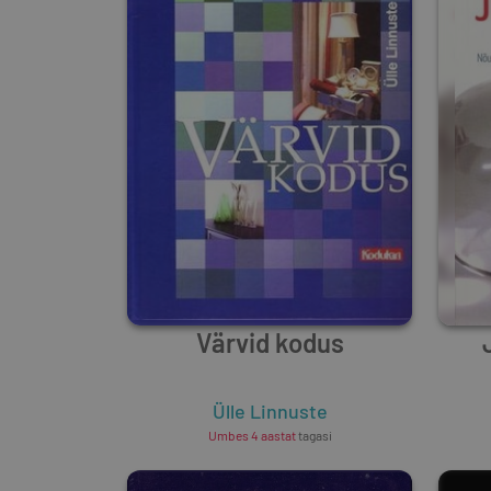
Värvid kodus
Ülle Linnuste
Umbes 4 aastat
tagasi