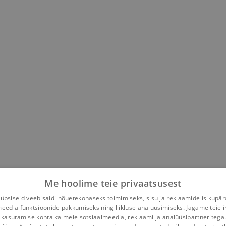
Me hoolime teie privaatsusest
psiseid veebisaidi nõuetekohaseks toimimiseks, sisu ja reklaamide isikupä
meedia funktsioonide pakkumiseks ning liikluse analüüsimiseks. Jagame teie i
 kasutamise kohta ka meie sotsiaalmeedia, reklaami ja analüüsipartneritega