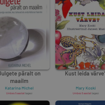
Julgete päralt on
Kust leida värve
maailm
Katarina Michel
Mary Koski
Umbes 5 aastat
tagasi
Umbes 5 aastat
tagasi