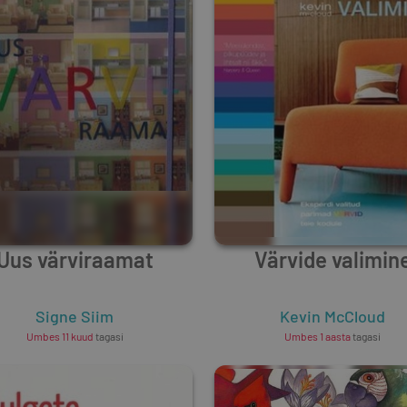
Uus värviraamat
Värvide valimin
Signe Siim
Kevin McCloud
Umbes 11 kuud
tagasi
Umbes 1 aasta
tagasi