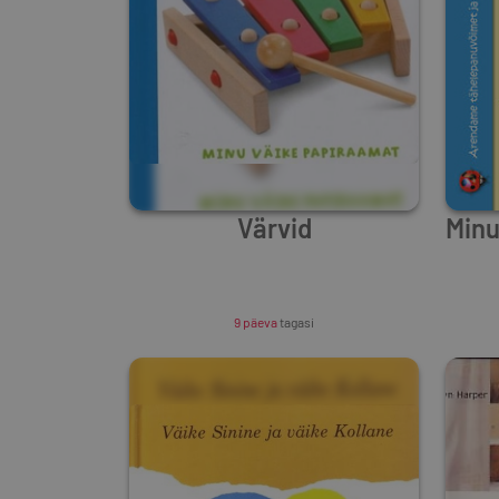
Värvid
Min
Unknown Author
9 päeva
tagasi