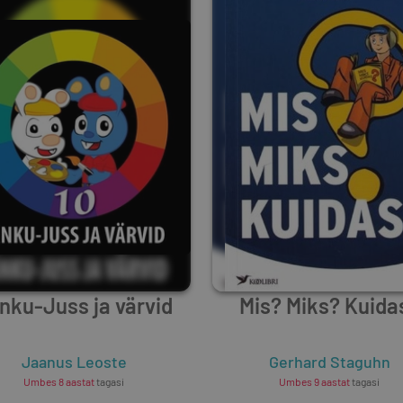
nku-Juss ja värvid
Mis? Miks? Kuida
Jaanus Leoste
Gerhard Staguhn
Umbes 8 aastat
tagasi
Umbes 9 aastat
tagasi