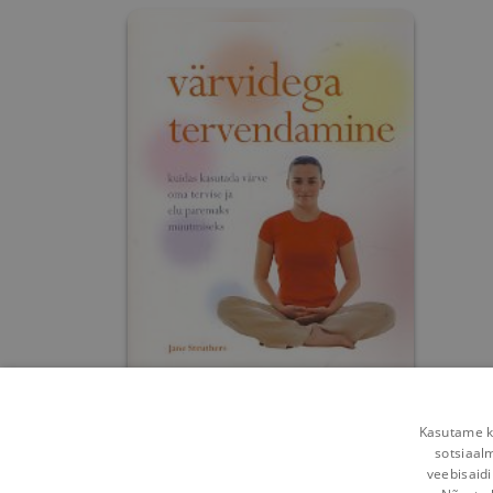
Värvidega tervendamine
Kasutame kü
sotsiaal
Jane Struthers
veebisaidi