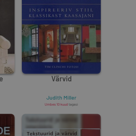
e
Värvid
Judith Miller
Umbes 10 kuud
tagasi