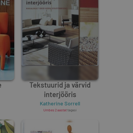
e
Tekstuurid ja värvid
interjööris
Katherine Sorrell
Umbes 2 aastat
tagasi