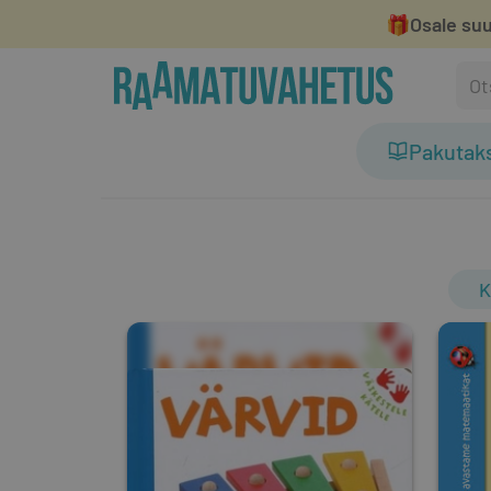
🎁
Osale suu
Pakutak
K