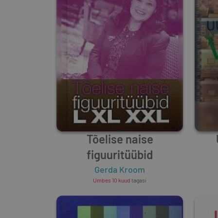
Tõelise naise
figuuritüübid
Gerda Kroom
Umbes 10 kuud
tagasi