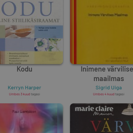
Kodu
Inimene värvilis
maailmas
Kerryn Harper
Sigrid Uiga
Umbes 3 kuud
tagasi
Umbes 4 kuud
tagasi