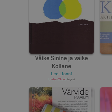
Väike Sinine ja väike
Kollane
Leo Lionni
Umbes 2 kuud
tagasi