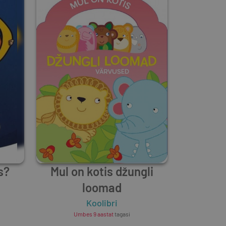
s?
Mul on kotis džungli
loomad
Koolibri
Umbes 9 aastat
tagasi