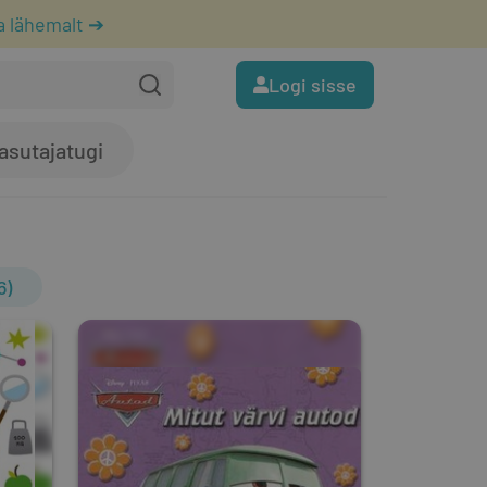
a lähemalt ➔
Logi sisse
asutajatugi
6)