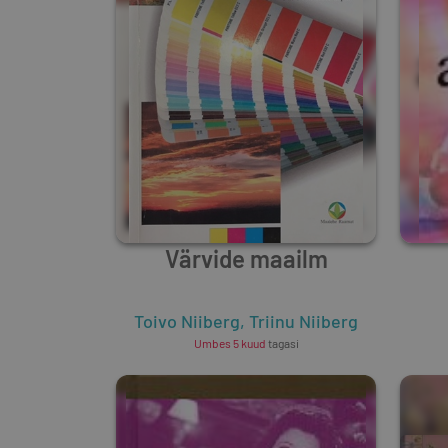
Värvide maailm
Toivo Niiberg
,
Triinu Niiberg
Umbes 5 kuud
tagasi