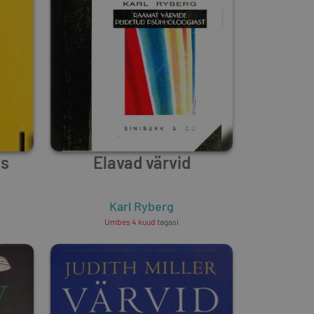
es
Elavad värvid
Karl Ryberg
Umbes 4 kuud
tagasi