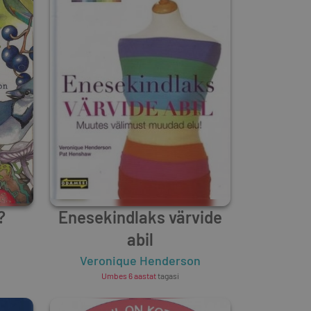
?
Enesekindlaks värvide
abil
Veronique Henderson
Umbes 6 aastat
tagasi