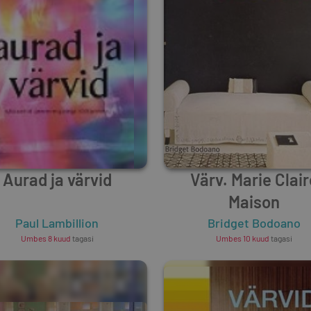
Aurad ja värvid
Värv. Marie Clair
Maison
Paul Lambillion
Bridget Bodoano
Umbes 8 kuud
tagasi
Umbes 10 kuud
tagasi