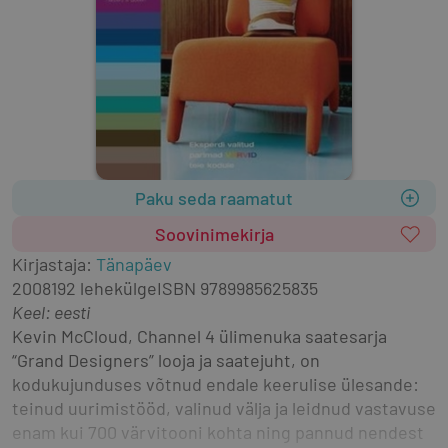
Paku seda raamatut
Soovinimekirja
Kirjastaja
:
Tänapäev
2008
192 lehekülge
ISBN
9789985625835
Keel: eesti
Kevin McCloud, Channel 4 ülimenuka saatesarja 
“Grand Designers” looja ja saatejuht, on 
kodukujunduses võtnud endale keerulise ülesande: 
teinud uurimistööd, valinud välja ja leidnud vastavuse 
enam kui 700 värvitooni kohta ning pannud nendest 