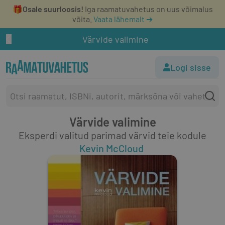
🎁
Osale suurloosis!
Iga raamatuvahetus on uus võimalus
võita.
Vaata lähemalt ➔
Värvide valimine
Logi sisse
Värvide valimine
Eksperdi valitud parimad värvid teie kodule
Kevin McCloud