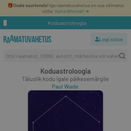
🎁
Osale suurloosis!
Iga raamatuvahetus on uus võimalus
võita.
Vaata lähemalt ➔
Koduastroloogia
Logi sisse
Koduastroloogia
Täiuslik kodu igale päikesemärgile
Paul Wade