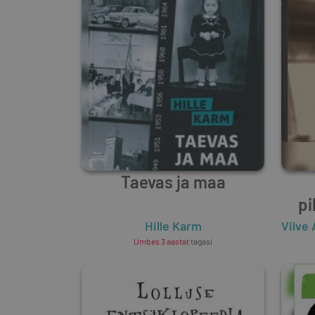
Taevas ja maa
pi
aa
Hille Karm
Vilve
Umbes 3 aastat
tagasi