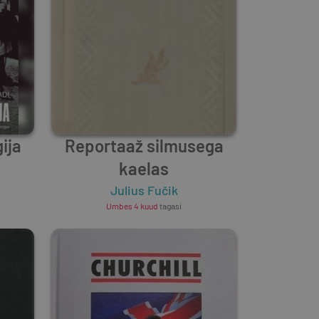
ija
Reportaaž silmusega
kaelas
Julius Fučik
Umbes 4 kuud
tagasi