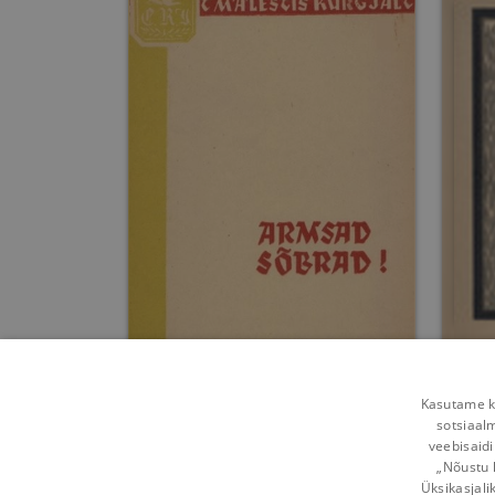
Armsad sõbrad!
Kasutame kü
sotsiaal
Carl Robert Jakobson
veebisaidi
„Nõustu 
Umbes 6 aastat
tagasi
Üksikasjali