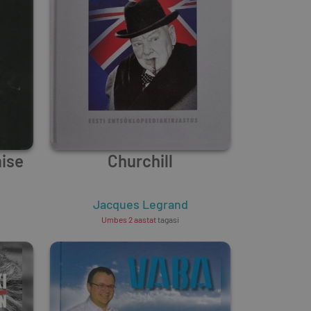
ise
Churchill
Jacques Legrand
Umbes 2 aastat
tagasi