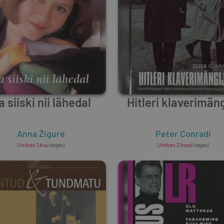
a siiski nii lähedal
Hitleri klaverimäng
Anna Žigure
Peter Conradi
Umbes 1 kuu
tagasi
Umbes 2 kuud
tagasi