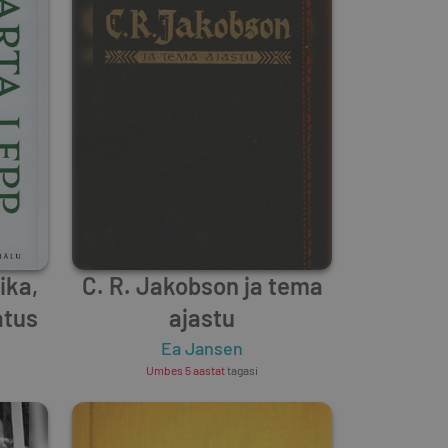
ika,
C. R. Jakobson ja tema
atus
ajastu
Ea Jansen
Umbes 5 aastat
tagasi