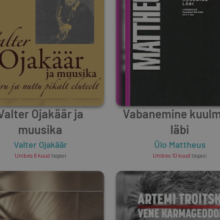
Valter Ojakäär ja
Vabanemine kuulm
muusika
läbi
Valter Ojakäär
Ülo Mattheus
Umbes 6 kuud
tagasi
Umbes 10 kuud
tagasi