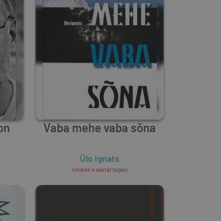
on
Vaba mehe vaba sõna
Ülo Ignats
Umbes 4 aastat
tagasi