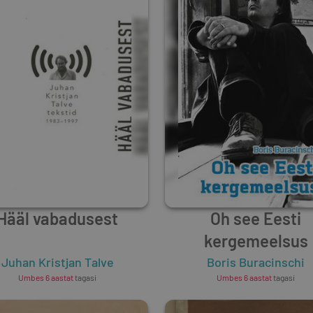
Hääl vabadusest
Oh see Eesti
kergemeelsus
Juhan Kristjan Talve
Boris Buracinschi
Umbes 6 aastat
tagasi
Umbes 6 aastat
tagasi