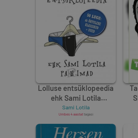
Lolluse entsüklopeedia
Ta
ehk Sami Lotila
S
pa(r)himad
Sami Lotila
Umbes 4 aastat
tagasi