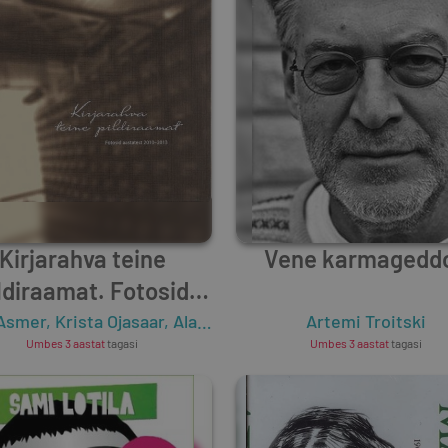
Kirjarahva teine
Vene karmagedd
ldiraamat. Fotosid
statest 2010-2013
 Asmer
,
Krista Ojasaar
,
Alar Madisson
Artemi Troitski
Umbes 3 aastat
tagasi
Umbes 3 aastat
tagasi