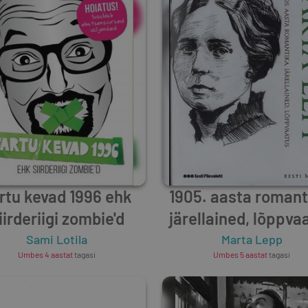
rtu kevad 1996 ehk
1905. aasta romant
iirderiigi zombie'd
järellained, lõppva
Sami Lotila
Marta Lepp
Umbes 4 aastat
tagasi
Umbes 5 aastat
tagasi