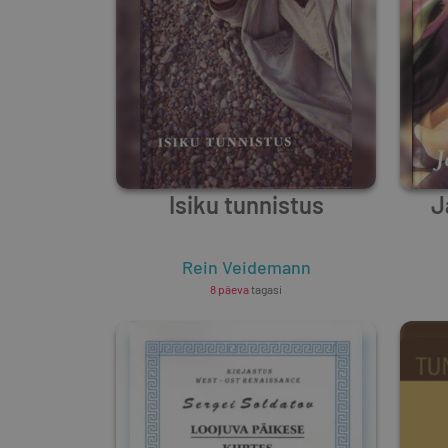
Isiku tunnistus
J
Rein Veidemann
8 päeva
tagasi