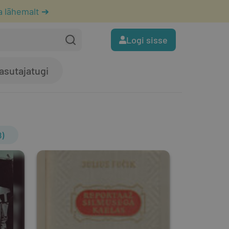
a lähemalt ➔
Logi sisse
asutajatugi
)