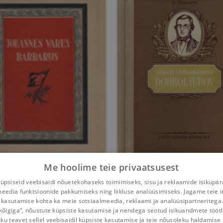
Me hoolime teie privaatsusest
Johannes Vares-
Nikolai Aleksandro
psiseid veebisaidi nõuetekohaseks toimimiseks, sisu ja reklaamide isikupä
Barbarus
Dobroljubov
meedia funktsioonide pakkumiseks ning liikluse analüüsimiseks. Jagame teie i
Unknown Author
Vladimir Ždanov
 kasutamise kohta ka meie sotsiaalmeedia, reklaami ja analüüsipartneritega
kõigiga“, nõustute küpsiste kasutamise ja nendega seotud isikuandmete tööt
Umbes 7 aastat
tagasi
Umbes 8 aastat
tagasi
kku teavet sellel veebisaidil küpsiste kasutamise ja teie nõusoleku haldamise 