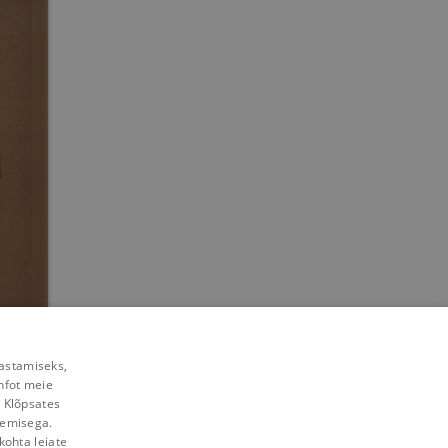
vitš
rastamiseks,
nfot meie
. Klõpsates
lemisega.
kohta leiate