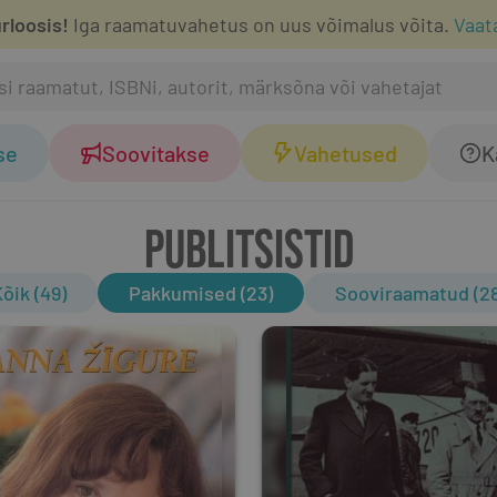
rloosis!
Iga raamatuvahetus on uus võimalus võita.
Vaat
se
Soovitakse
Vahetused
K
PUBLITSISTID
õik (49)
Pakkumised (23)
Sooviraamatud (28