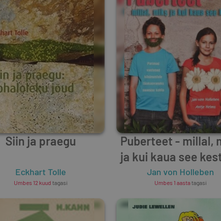
Siin ja praegu
Puberteet - millal, 
ja kui kaua see kes
Eckhart Tolle
Jan von Holleben
Umbes 12 kuud
tagasi
Umbes 1 aasta
tagasi