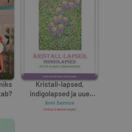
miks
Kristall-lapsed,
tab?
indigolapsed ja uue
ajastu täiskasvanud
Anni Sennov
Umbes 2 aastat
tagasi