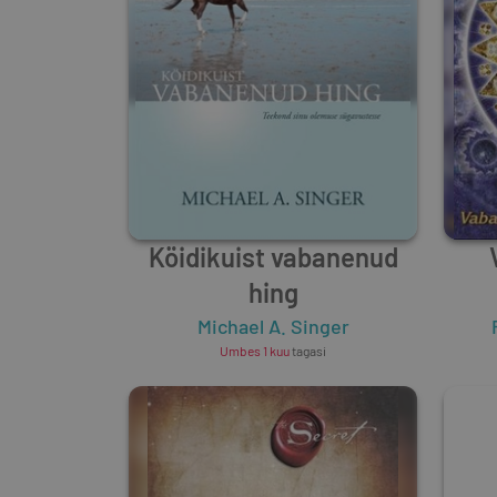
Köidikuist vabanenud
hing
Michael A. Singer
Umbes 1 kuu
tagasi