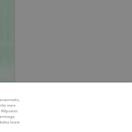
mat
rastamiseks,
nfot meie
. Klõpsates
lemisega.
kohta leiate