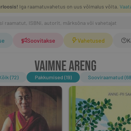
rloosis!
Iga raamatuvahetus on uus võimalus võita.
Vaat
se
Soovitakse
Vahetused
K
VAIMNE ARENG
Kõik (72)
Pakkumised (19)
Sooviraamatud (68