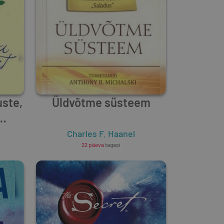
ste,
Üldvõtme süsteem
Charles F. Haanel
22 päeva
tagasi