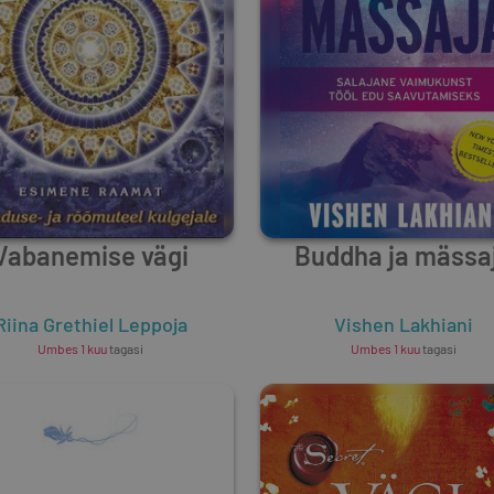
Vabanemise vägi
Buddha ja mässa
Riina Grethiel Leppoja
Vishen Lakhiani
Umbes 1 kuu
tagasi
Umbes 1 kuu
tagasi