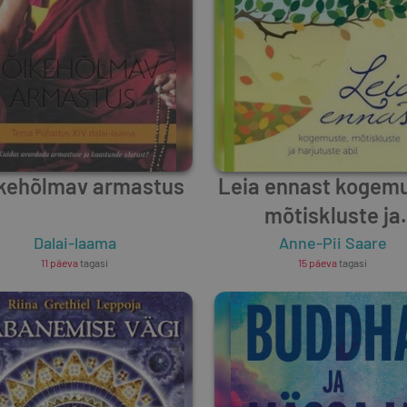
kehõlmav armastus
Leia ennast kogemu
mõtiskluste ja
harjutuste abil
Dalai-laama
Anne-Pii Saare
11 päeva
tagasi
15 päeva
tagasi