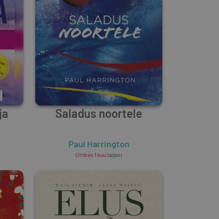
ja
Saladus noortele
Paul Harrington
Umbes 1 kuu
tagasi