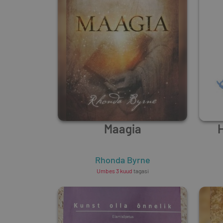
Maagia
Rhonda Byrne
Umbes 3 kuud
tagasi