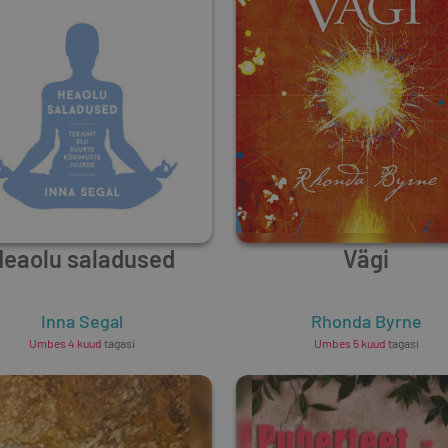
Heaolu saladused
Vägi
Inna Segal
Rhonda Byrne
Umbes 4 kuud
tagasi
Umbes 5 kuud
tagasi