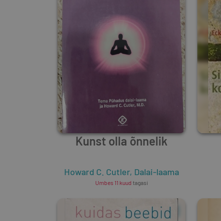
Kunst olla õnnelik
Howard C. Cutler
,
Dalai-laama
Umbes 11 kuud
tagasi