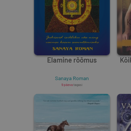
Elamine rõõmus
Kõi
Sanaya Roman
9 päeva
tagasi