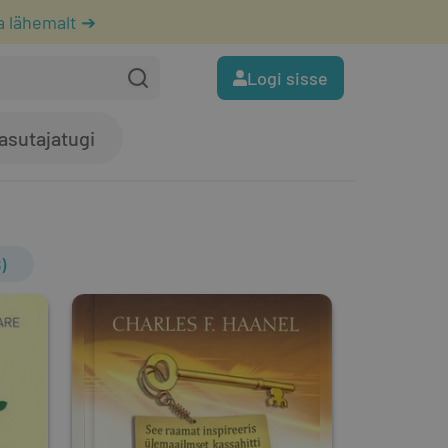
a lähemalt ➔
Logi sisse
asutajatugi
)