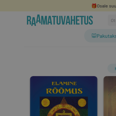
🎁
Osale suu
Pakutak