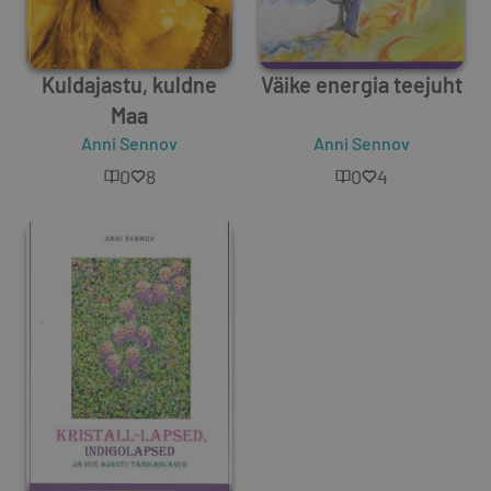
Kuldajastu, kuldne
Väike energia teejuht
Maa
Anni Sennov
Anni Sennov
0
8
0
4