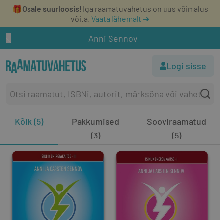
🎁
Osale suurloosis!
Iga raamatuvahetus on uus võimalus
võita.
Vaata lähemalt ➔
Anni Sennov
Logi sisse
Kõik (5)
Pakkumised
Sooviraamatud
(3)
(5)