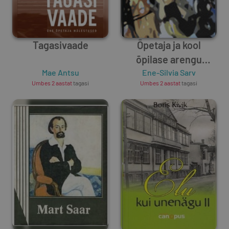
Tagasivaade
Õpetaja ja kool
õpilase arengu
Mae Antsu
Ene-Silvia Sarv
toetajana
Umbes 2 aastat
tagasi
Umbes 2 aastat
tagasi