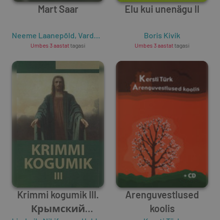
Mart Saar
Elu kui unenägu II
Neeme Laanepõld
,
Vardo Rumessen
Boris Kivik
Umbes 3 aastat
tagasi
Umbes 3 aastat
tagasi
Krimmi kogumik III.
Arenguvestlused
Крымский
koolis