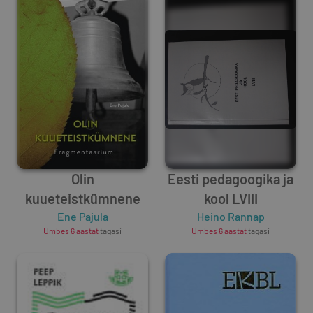
Olin
Eesti pedagoogika ja
kuueteistkümnene
kool LVIII
Ene Pajula
Heino Rannap
Umbes 6 aastat
tagasi
Umbes 6 aastat
tagasi