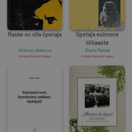
Raske on olla õpetaja
Õpetaja esimene
tööaasta
Andres Jaaksoo
Diana Maisla
Umbes 8 aastat
tagasi
Umbes 8 aastat
tagasi