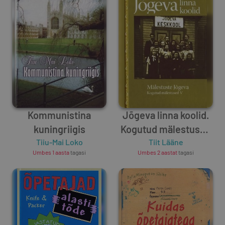
Kommunistina
Jõgeva linna koolid.
kuningriigis
Kogutud mälestused
Tiiu-Mai Loko
Tiit Lääne
V
Umbes 1 aasta
tagasi
Umbes 2 aastat
tagasi