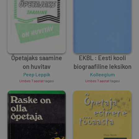
Õpetajaks saamine
EKBL : Eesti kooli
on huvitav
biograafiline leksikon
Peep Leppik
Kolleegium
Umbes 7 aastat
tagasi
Umbes 7 aastat
tagasi