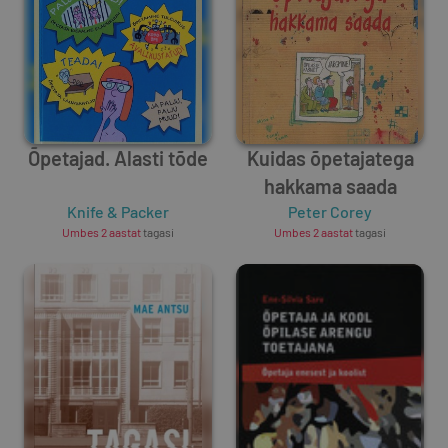
Õpetajad. Alasti tõde
Kuidas õpetajatega
hakkama saada
Knife & Packer
Peter Corey
Umbes 2 aastat
tagasi
Umbes 2 aastat
tagasi