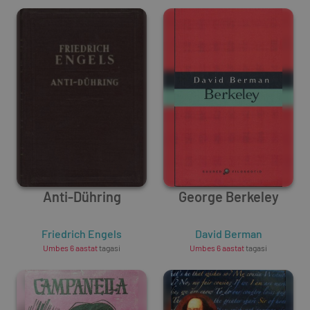
Anti-Dühring
George Berkeley
Friedrich Engels
David Berman
Umbes 6 aastat
tagasi
Umbes 6 aastat
tagasi