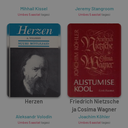
Mihhail Kissel
Jeremy Stangroom
Umbes 5 aastat
tagasi
Umbes 5 aastat
tagasi
Herzen
Friedrich Nietzsche
ja Cosima Wagner
Aleksandr Volodin
Joachim Köhler
Umbes 5 aastat
tagasi
Umbes 6 aastat
tagasi