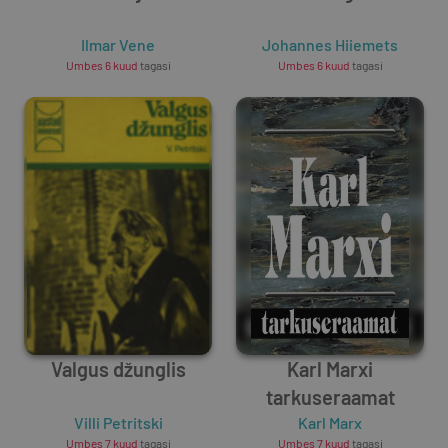
Ilmar Vene
Johannes Hiiemets
Umbes 6 kuud
tagasi
Umbes 6 kuud
tagasi
Valgus džunglis
Karl Marxi
tarkuseraamat
Villi Petritski
Karl Marx
Umbes 7 kuud
tagasi
Umbes 7 kuud
tagasi