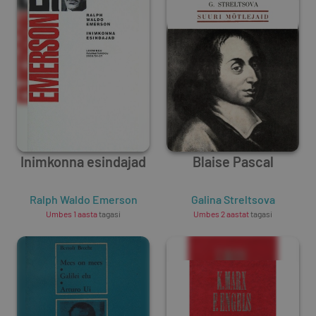
Inimkonna esindajad
Blaise Pascal
Ralph Waldo Emerson
Galina Streltsova
Umbes 1 aasta
tagasi
Umbes 2 aastat
tagasi