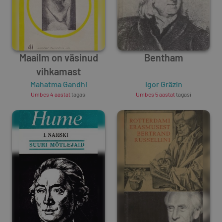
Maailm on väsinud
Bentham
vihkamast
Mahatma Gandhi
Igor Gräzin
Umbes 4 aastat
tagasi
Umbes 5 aastat
tagasi