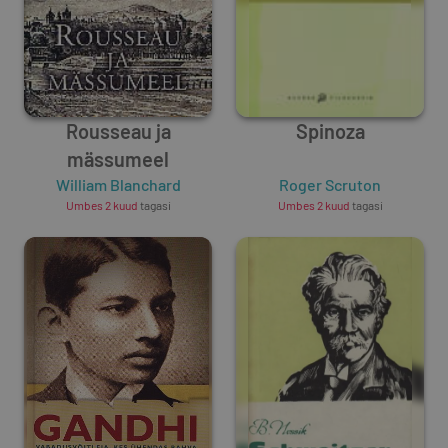
Rousseau ja
Spinoza
mässumeel
William Blanchard
Roger Scruton
Umbes 2 kuud
tagasi
Umbes 2 kuud
tagasi