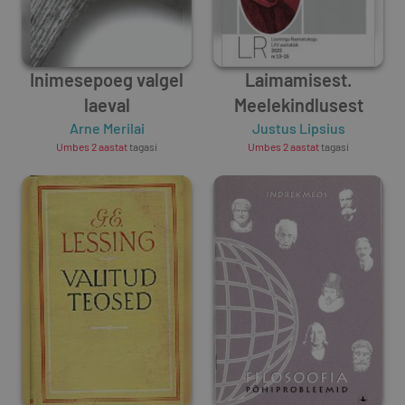
Inimesepoeg valgel
Laimamisest.
laeval
Meelekindlusest
Arne Merilai
Justus Lipsius
Umbes 2 aastat
tagasi
Umbes 2 aastat
tagasi