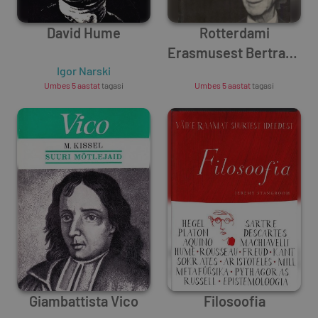
David Hume
Rotterdami
Erasmusest Bertrand
Igor Narski
Unknown Author
Russellini
Umbes 5 aastat
tagasi
Umbes 5 aastat
tagasi
Giambattista Vico
Filosoofia