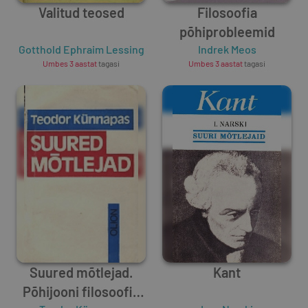
Valitud teosed
Filosoofia
põhiprobleemid
Gotthold Ephraim Lessing
Indrek Meos
Umbes 3 aastat
tagasi
Umbes 3 aastat
tagasi
Suured mõtlejad.
Kant
Põhijooni filosoofia