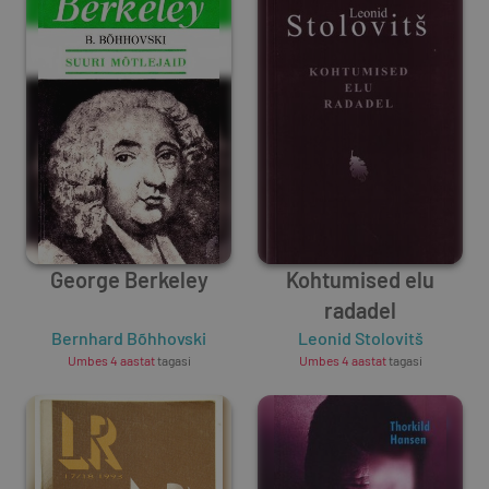
George Berkeley
Kohtumised elu
radadel
Bernhard Bõhhovski
Leonid Stolovitš
Umbes 4 aastat
tagasi
Umbes 4 aastat
tagasi