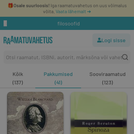
🎁
Osale suurloosis!
Iga raamatuvahetus on uus võimalus
võita.
Vaata lähemalt ➔
filosoofid
Logi sisse
Kõik
Pakkumised
Sooviraamatud
(137)
(41)
(123)