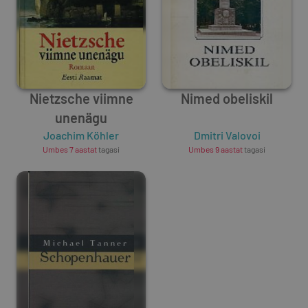
Nietzsche viimne
Nimed obeliskil
unenägu
Joachim Köhler
Dmitri Valovoi
Umbes 7 aastat
tagasi
Umbes 9 aastat
tagasi