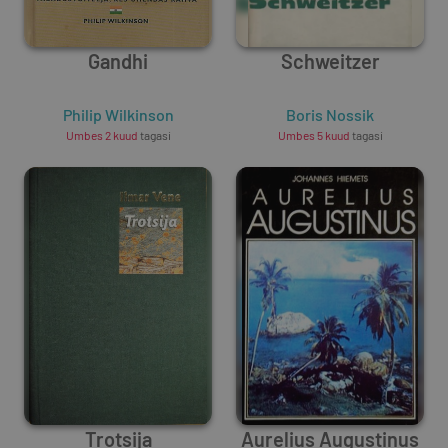
Gandhi
Schweitzer
Philip Wilkinson
Boris Nossik
Umbes 2 kuud
tagasi
Umbes 5 kuud
tagasi
Trotsija
Aurelius Augustinus