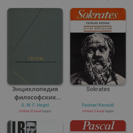
Энциклопедия
Sokrates
философских
G. W. F. Hegel
наук
Feohari Kessidi
Umbes 10 kuud
tagasi
Umbes 11 kuud
tagasi