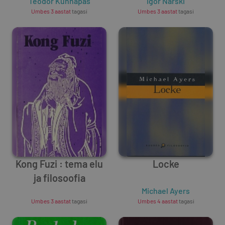
Teodor Künnapas
ajaloost
Igor Narski
Umbes 3 aastat
tagasi
Umbes 3 aastat
tagasi
Kong Fuzi : tema elu
Locke
ja filosoofia
Unknown Author
Michael Ayers
Umbes 3 aastat
tagasi
Umbes 4 aastat
tagasi