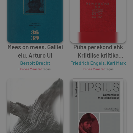
Mees on mees. Galilei
Püha perekond ehk
elu. Arturo Ui
Kriitilise kriitika
Bertolt Brecht
Friedrich Engels
kriitika
,
Karl Marx
Umbes 2 aastat
tagasi
Umbes 2 aastat
tagasi