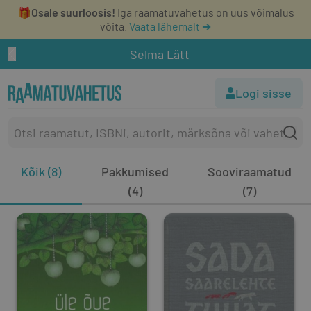
🎁
Osale suurloosis!
Iga raamatuvahetus on uus võimalus
võita.
Vaata lähemalt ➔
Selma Lätt
Logi sisse
Kõik (8)
Pakkumised
Sooviraamatud
(4)
(7)