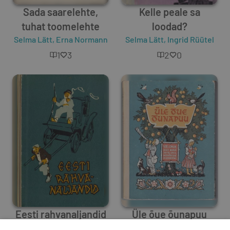
Sada saarelehte,
Kelle peale sa
tuhat toomelehte
loodad?
Selma Lätt
,
Erna Normann
Selma Lätt
,
Ingrid Rüütel
1
3
2
0
Eesti rahvanaljandid
Üle õue õunapuu