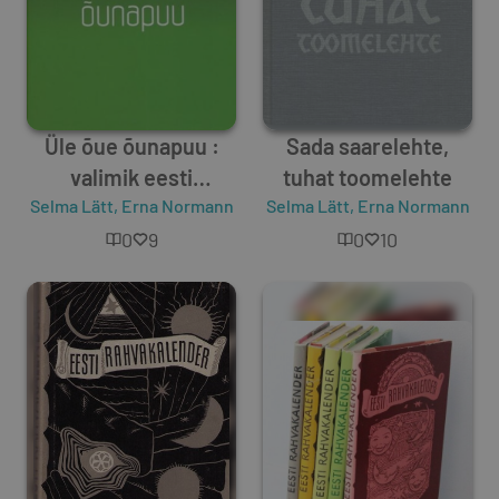
Üle õue õunapuu :
Sada saarelehte,
valimik eesti
tuhat toomelehte
Selma Lätt
rahvajutte, -laule,
,
Erna Normann
Selma Lätt
,
Erna Normann
mõistatusi ja
0
9
0
10
vanasõnu