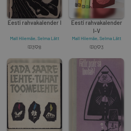
Eesti rahvakalender I
Eesti rahvakalender
I-V
Mall Hiiemäe
,
Selma Lätt
Mall Hiiemäe
,
Selma Lätt
3
8
0
3