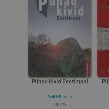
Pühad kivid Eestimaal
Pü
Mall Hiiemäe
0
19