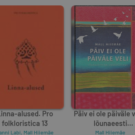
inna-alused. Pro
Päiv ei ole päiväle v
folkloristica 13
lõunaeesti
kalendripärimu
anni Labi
,
Mall Hiiemäe
Mall Hiiemäe