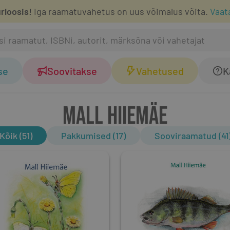
rloosis!
Iga raamatuvahetus on uus võimalus võita.
Vaat
se
Soovitakse
Vahetused
K
MALL HIIEMÄE
Kõik (51)
Pakkumised (17)
Sooviraamatud (41