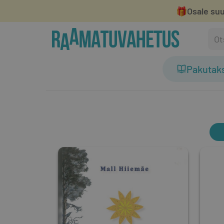
🎁
Osale suu
Pakutak