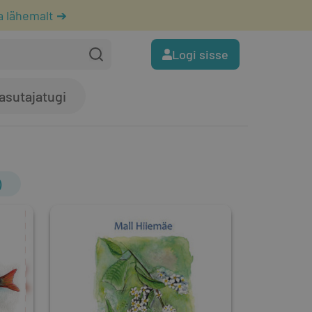
a lähemalt ➔
Logi sisse
asutajatugi
)