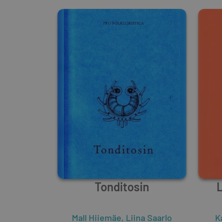
Tonditosin
L
Mall Hiiemäe
,
Liina Saarlo
K