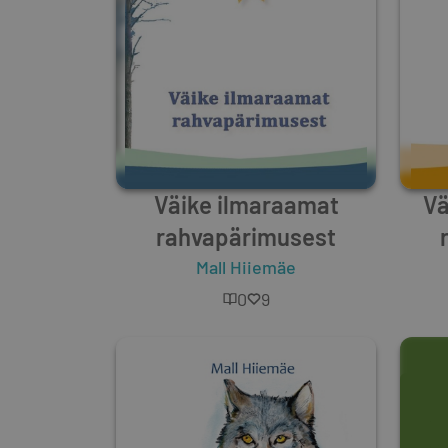
Väike ilmaraamat
Vä
rahvapärimusest
Mall Hiiemäe
0
9