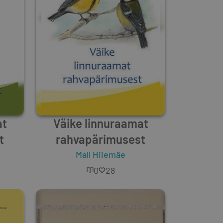
at
Väike linnuraamat
t
rahvapärimusest
Mall Hiiemäe
0
28