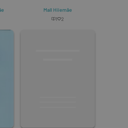
äe
a Troska
,
Nele Ingerpuu
Mall Hiiemäe
,
Tiina Randlane
1
2