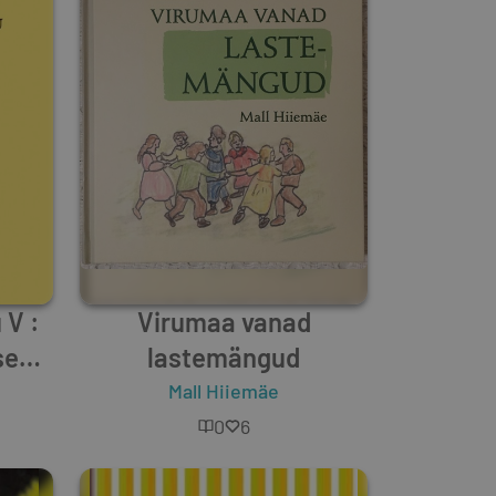
 V :
Virumaa vanad
sest
lastemängud
lust
s
,
Kurmo Konsa
,
Riina Alatalu
Mall Hiiemäe
,
Marju Kõivupuu
,
Helen Soo
0
6