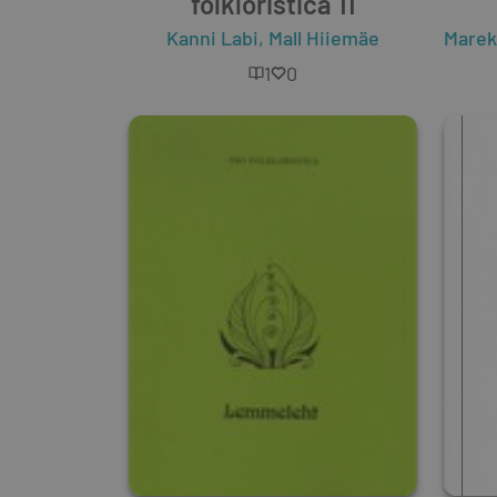
folkloristica 11
Kanni Labi
,
Mall Hiiemäe
Mare
1
0