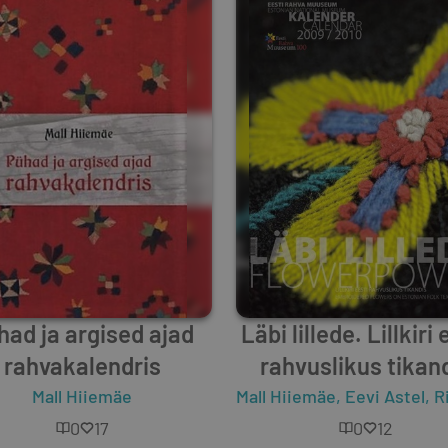
had ja argised ajad
Läbi lillede. Lillkiri 
rahvakalendris
rahvuslikus tikan
Mall Hiiemäe
Mall Hiiemäe
,
Eevi Astel
,
Riin
0
17
0
12