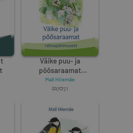
t
Väike puu- ja
t
põõsaraamat
rahvapärimusest
Mall Hiiemäe
0
21