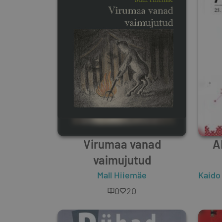
Virumaa vanad
A
vaimujutud
Mall Hiiemäe
Kaido
0
20