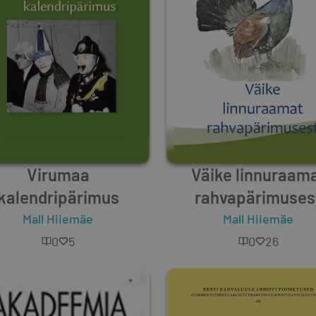
Virumaa
Väike linnuraam
kalendripärimus
rahvapärimuses
Mall Hiiemäe
Mall Hiiemäe
0
5
0
26