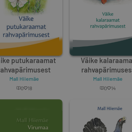
ike putukaraamat
Väike kalaraama
rahvapärimusest
rahvapärimuses
Mall Hiiemäe
Mall Hiiemäe
0
18
0
14