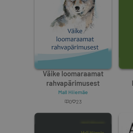
Väike loomaraamat
rahvapärimusest
Mall Hiiemäe
0
23