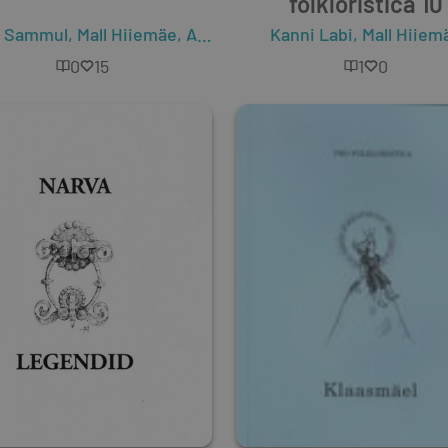
folkloristica 10
k Sammul
,
Mall Hiiemäe
,
Aivar Kriiska
Kanni Labi
,
Kuulo Kalamees
,
Mall Hiiem
,
Ge
0
15
1
0