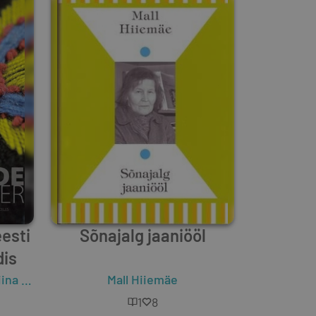
eesti
Sõnajalg jaaniööl
dis
a Reinvelt
,
Agnes Aljas
Mall Hiiemäe
1
8