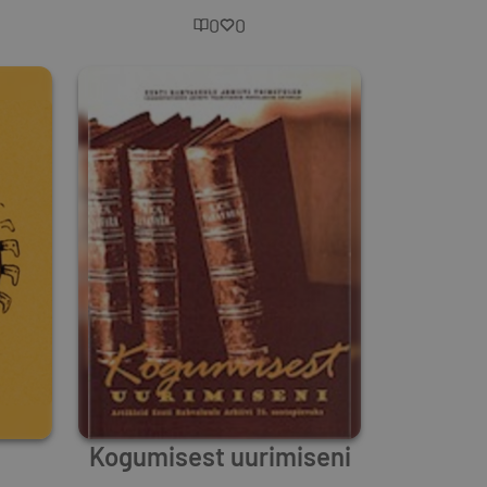
0
0
Kogumisest uurimiseni