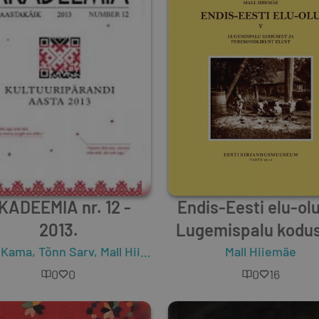
KADEEMIA nr. 12 -
Endis-Eesti elu-olu
2013.
Lugemispalu kodu
ja perekondlikust e
 Kama
,
Tõnn Sarv
,
Mall Hiiemäe
,
Lauri Vahtre
Mall Hiiemäe
,
Tõnis Luka
0
0
0
16