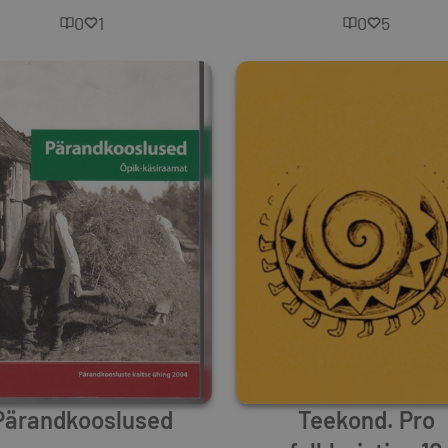
0
1
0
5
Pärandkooslused
Teekond. Pro