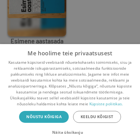
Esimene aastasada
Me hoolime teie privaatsusest
Küllo Arjakas
,
Toomas Hendrik Ilves
,
Jaanus Rohumaa
,
Merle
Kasutame küpsiseid veebisaidi nõuetekohaseks toimimiseks, sisu ja
0
2
reklaamide isikupärastamiseks, sotsiaalmeedia funktsioonide
pakkumiseks ning liikluse analüüsimiseks. Jagame teie infot meie
veebisaidi kasutamise kohta ka meie sotsiaalmeedia, reklaami ja
analüüsipartneritega. Klõpsates „Nõustu kõigiga“, nõustute küpsiste
kasutamise ja nendega seotud isikuandmete töötlemisega.
Pealehele
Ostukorv
Sõnumid
Teated
Konto
Üksikasjalikku teavet sellel veebisaidil küpsiste kasutamise ja teie
nõusoleku haldamise kohta leiate meie
Küpsiste poliitikas.
Raamatuvahetuse mobiiliäpp
NÕUSTU KÕIGIGA
KEELDU KÕIGIST
Vaheta raamatuid veelgi mugavamalt!
Näita üksikasju
Sulge
Laadi alla