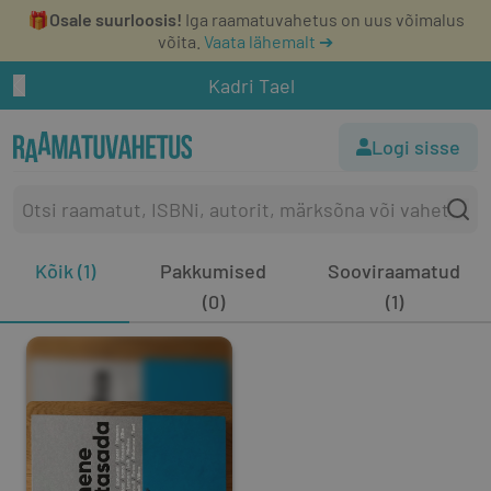
🎁
Osale suurloosis!
Iga raamatuvahetus on uus võimalus
võita.
Vaata lähemalt ➔
Kadri Tael
Logi sisse
Kõik (1)
Pakkumised
Sooviraamatud
(0)
(1)