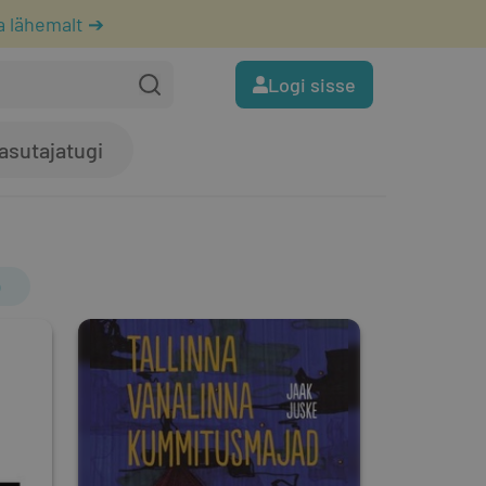
a lähemalt ➔
Logi sisse
asutajatugi