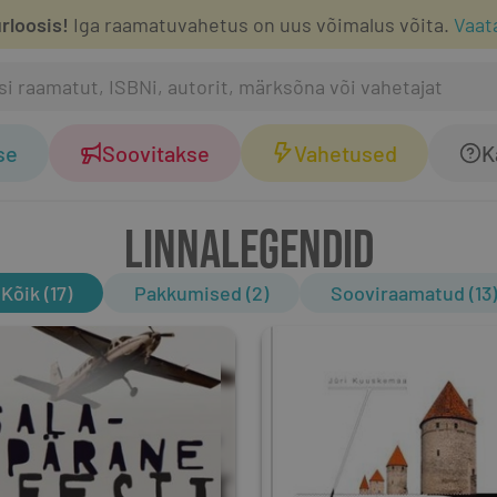
rloosis!
Iga raamatuvahetus on uus võimalus võita.
Vaat
se
Soovitakse
Vahetused
K
LINNALEGENDID
Kõik (17)
Pakkumised (2)
Sooviraamatud (13)