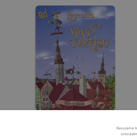
Leģenda par Veco
Tōmasu
Kasutame kü
Gert Helbemäe
sotsiaal