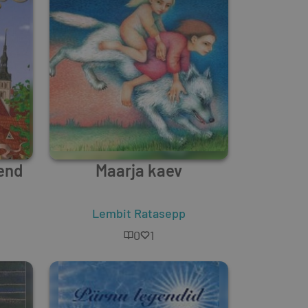
end
Maarja kaev
Lembit Ratasepp
0
1