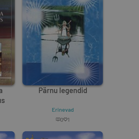
a
Pärnu legendid
us
Erinevad
0
1