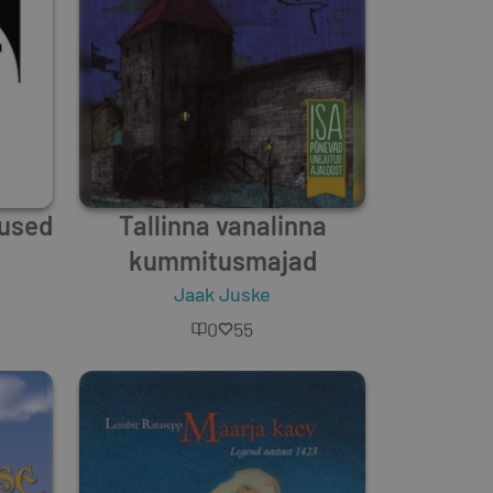
mused
Tallinna vanalinna
kummitusmajad
Jaak Juske
0
55