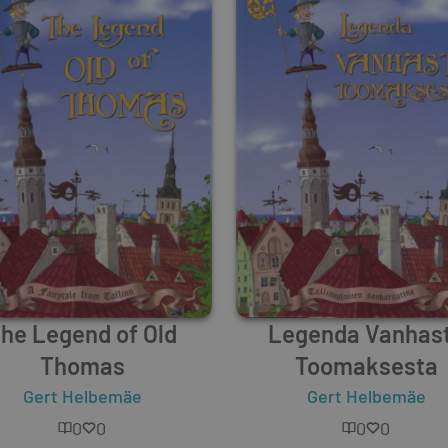
he Legend of Old
Legenda Vanhas
Thomas
Toomaksesta
Gert Helbemäe
Gert Helbemäe
0
0
0
0