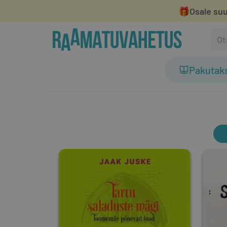
🎁
Osale suu
Pakutak