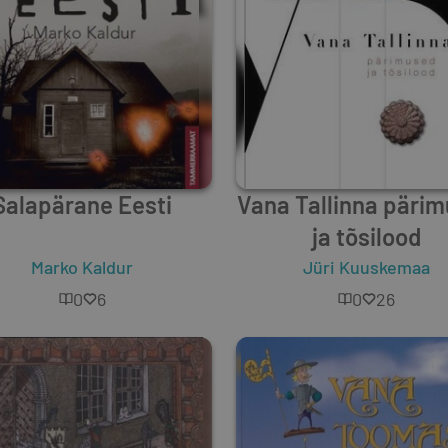
Salapärane Eesti
Vana Tallinna päri
ja tõsilood
Marko Kaldur
Jüri Kuuskemaa
0
6
0
26