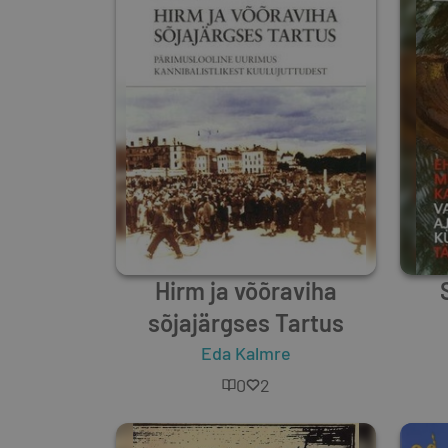
Hirm ja võõraviha
sõjajärgses Tartus
Eda Kalmre
0
2