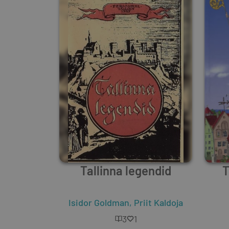
Tallinna legendid
T
Isidor Goldman
,
Priit Kaldoja
3
1