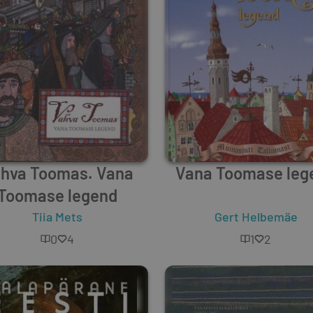
hva Toomas. Vana
Vana Toomase leg
Toomase legend
Tiia Mets
Gert Helbemäe
0
4
1
2