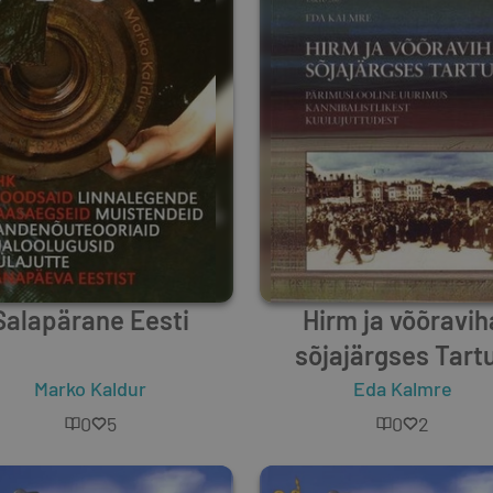
Salapärane Eesti
Hirm ja võõravih
sõjajärgses Tart
Marko Kaldur
Eda Kalmre
0
5
0
2