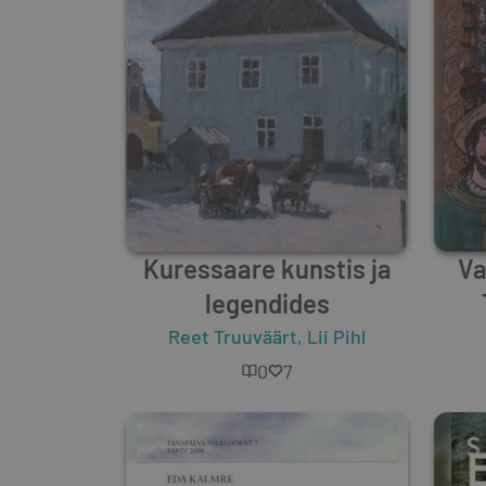
Kuressaare kunstis ja
Va
legendides
Reet Truuväärt
,
Lii Pihl
0
7