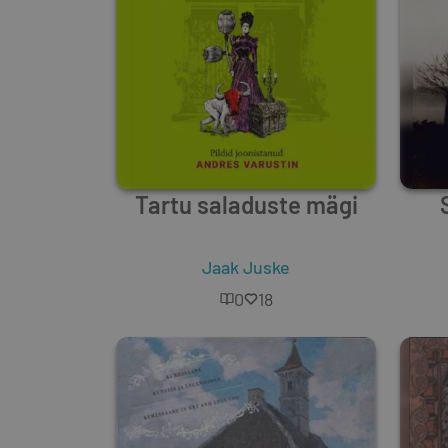
Tartu saladuste mägi
Jaak Juske
0
18