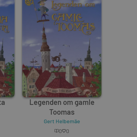
ta
Legenden om gamle
Toomas
Gert Helbemäe
0
0