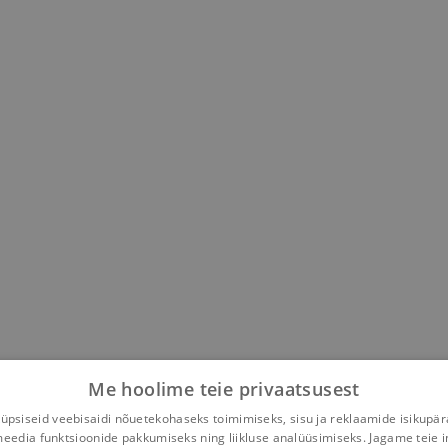
Me hoolime teie privaatsusest
psiseid veebisaidi nõuetekohaseks toimimiseks, sisu ja reklaamide isikupä
meedia funktsioonide pakkumiseks ning liikluse analüüsimiseks. Jagame teie i