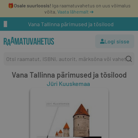
🎁
Osale suurloosis!
Iga raamatuvahetus on uus võimalus
võita.
Vaata lähemalt ➔
Vana Tallinna pärimused ja tõsilood
Logi sisse
Vana Tallinna pärimused ja tõsilood
Jüri Kuuskemaa