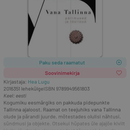
Paku seda raamatut
Soovinimekirja
Kirjastaja
:
Hea Lugu
2016
351 lehekülge
ISBN
9789949561803
Keel: eesti
Kogumiku eesmärgiks on pakkuda pidepunkte 
Tallinna ajaloost. Raamat on teejuhiks vana Tallinna 
olude ja pärandi juurde, mõtestades olulisi nähtusi, 
sündmusi ja objekte. Otsekui hüpates üle ajajõe kivilt 